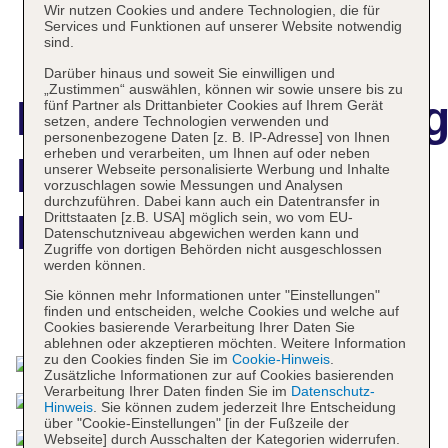
Wir nutzen Cookies und andere Technologien, die für
Services und Funktionen auf unserer Website notwendig
sind.
Darüber hinaus und soweit Sie einwilligen und
„Zustimmen“ auswählen, können wir sowie unsere bis zu
Hotelbeschreibun
fünf Partner als Drittanbieter Cookies auf Ihrem Gerät
setzen, andere Technologien verwenden und
personenbezogene Daten [z. B. IP-Adresse] von Ihnen
erheben und verarbeiten, um Ihnen auf oder neben
Dusit Thani
unserer Webseite personalisierte Werbung und Inhalte
vorzuschlagen sowie Messungen und Analysen
durchzuführen. Dabei kann auch ein Datentransfer in
Pattaya
Drittstaaten [z.B. USA] möglich sein, wo vom EU-
Datenschutzniveau abgewichen werden kann und
Zugriffe von dortigen Behörden nicht ausgeschlossen
werden können.
Sie können mehr Informationen unter "Einstellungen"
finden und entscheiden, welche Cookies und welche auf
Das bietet Ihre Unterkunft
Cookies basierende Verarbeitung Ihrer Daten Sie
ablehnen oder akzeptieren möchten. Weitere Information
zu den Cookies finden Sie im
Cookie-Hinweis
.
Zusätzliche Informationen zur auf Cookies basierenden
Verarbeitung Ihrer Daten finden Sie im
Datenschutz-
Hinweis
. Sie können zudem jederzeit Ihre Entscheidung
über "Cookie-Einstellungen" [in der Fußzeile der
Webseite] durch Ausschalten der Kategorien widerrufen.