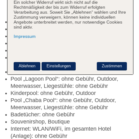
Ein solcher Widerruf wirkt sich nicht auf die
Rechtmäßigkeit der bis zum Widerruf erfolgten
Verarbeitung aus. Soweit Sie „Ablehnen“ wählen und Ihre
Zustimmung verweigern, können keine individuellen
Check-in Zeit ab 15:00 Uhr
Angebote unterbreitet werden, nur notwendige Cookies
sind aktiv.
Check-out Zeit bis 12:00 Uhr
Rezeption: täglich, Sprachen: englisch
Impressum
Gästebetreuung: Sprachen: englisch
Lift
Gartenanlage, begrünter Innenhof,
Sonnenterrasse
Ablehnen
Einstellungen
Zustimmen
Pools: 3
Pool „Lagoon Pool“: ohne Gebühr, Outdoor,
Meerwasser, Liegestühle: ohne Gebühr
Kinderpool: ohne Gebühr, Outdoor
Pool „Chaba Pool“: ohne Gebühr, Outdoor,
Meerwasser, Liegestühle: ohne Gebühr
Badetücher: ohne Gebühr
Souvenirshop, Boutique
Internet: WLAN/WiFi, im gesamten Hotel
(Anlage): ohne Gebühr