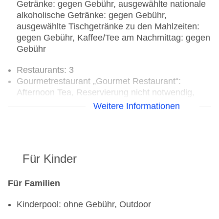
Getränke: gegen Gebühr, ausgewählte nationale
alkoholische Getränke: gegen Gebühr,
ausgewählte Tischgetränke zu den Mahlzeiten:
gegen Gebühr, Kaffee/Tee am Nachmittag: gegen
Gebühr
Restaurants: 3
Gourmetrestaurant „Gourmet Restaurant“:
Afternoon Tea, Reservierung nicht notwendig,
gegen Gebühr, Januar - Dezember, täglich 07:00
Weitere Informationen
Uhr - 20:00 Uhr, klimatisierbar
Restaurant „The Bay Restaurant“: Küche:
asiatisch, international, Fisch/Meeresfrüchte,
Grillgerichte, Buffet, à la carte, gesetztes Menü,
Für Kinder
Reservierung notwendig, gegen Gebühr, Januar -
Dezember, täglich 11:00 Uhr - 22:00 Uhr,
klimatisierbar
Für Familien
Hauptrestaurant „The Cascade Restaurant“:
Kinderpool: ohne Gebühr, Outdoor
Küche: asiatisch, international, thailändisch,
Kindermenü: gegen Gebühr, à la carte, gegen