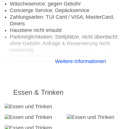
Wäscheservice: gegen Gebühr
Concierge Service, Gepäckservice
Zahlungsarten: TUI Card / VISA, MasterCard,
Diners
Haustiere nicht erlaubt
Parkmöglichkeiten: Stellplätze, nicht überdacht:
ohne Gebühr, Anfrage & Reservierung nicht
notwendig
Tagungseinrichtungen: Konferenzräume: 19,
Weitere Informationen
klimatisierte Tagungsräume, Tageslicht,
Tagungsequipment, Coffee Breaks: gegen
Gebühr
Gebäudeanzahl: 1, Etagen: 8, Zimmer: 457
Landeskategorie: 5 Sterne
Essen & Trinken