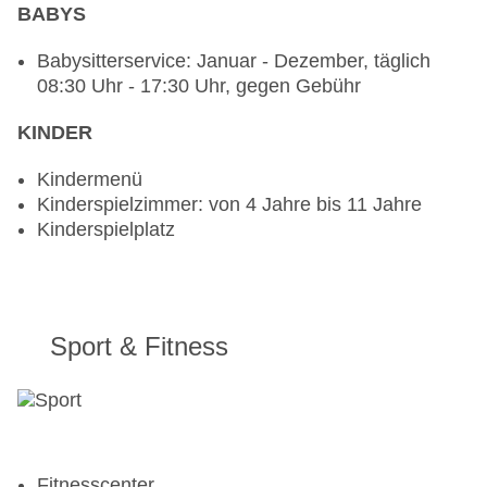
BABYS
Gebühr, Januar - Dezember, täglich,
klimatisierbar, mit Terrasse
Babysitterservice: Januar - Dezember, täglich
Bars & mehr: 2
08:30 Uhr - 17:30 Uhr, gegen Gebühr
Loungebar „The Lobby Lounge“: Januar -
Dezember, täglich 17:00 Uhr - 00:00 Uhr, gegen
KINDER
Gebühr
Poolbar Outdoor „Lagoon Pool Bar“: Januar -
Kindermenü
Dezember, täglich 09:00 Uhr - 18:00 Uhr, gegen
Kinderspielzimmer: von 4 Jahre bis 11 Jahre
Gebühr
Kinderspielplatz
Sport & Fitness
Fitnesscenter