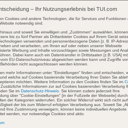
ntscheidung – Ihr Nutzungserlebnis bei TUI.com
en Cookies und andere Technologien, die für Services und Funktionen 
Website notwendig sind.
hinaus und soweit Sie einwilligen und „Zustimmen“ auswählen, können
sere bis zu fünf Partner als Drittanbieter Cookies auf Ihrem Gerät setz
Technologien verwenden und personenbezogene Daten [z. B. IP-Adres
heben und verarbeiten, um Ihnen auf oder neben unserer Webseite
isierte Werbung und Inhalte vorzuschlagen sowie Messungen und Ana
ühren. Dabei kann auch ein Datentransfer in Drittstaaten [z.B. USA] mö
o vom EU-Datenschutzniveau abgewichen werden kann und Zugriffe vo
 Behörden nicht ausgeschlossen werden können.
en mehr Informationen unter "Einstellungen" finden und entscheiden, 
und welche auf Cookies basierende Verarbeitung Ihrer Daten Sie able
eptieren möchten. Weitere Information zu den Cookies finden Sie im
Co
. Zusätzliche Informationen zur auf Cookies basierenden Verarbeitung I
nden Sie im
Datenschutz-Hinweis
. Sie können zudem jederzeit Ihre
dung über "Cookie-Einstellungen" [in der Fußzeile der Webseite] durch
ten der Kategorien widerrufen. Ein solcher Widerruf wirkt sich nicht auf
igkeit der bis zum Widerruf erfolgten Verarbeitung aus. Soweit Sie „A
nd Ihre Zustimmung verweigern, können keine individuellen Angebote
itet werden, nur notwendige Cookies sind aktiv.
sum