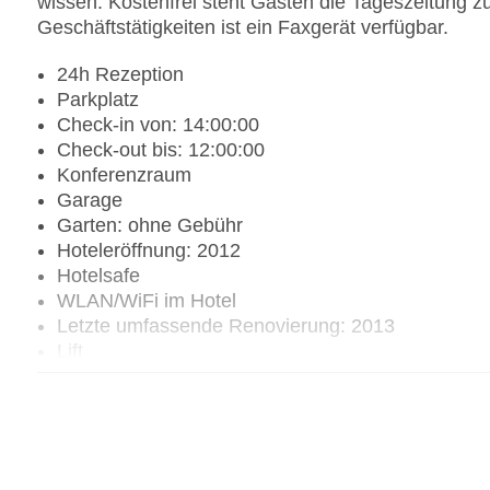
wissen. Kostenfrei steht Gästen die Tageszeitung z
Geschäftstätigkeiten ist ein Faxgerät verfügbar.
24h Rezeption
Parkplatz
Check-in von: 14:00:00
Check-out bis: 12:00:00
Konferenzraum
Garage
Garten: ohne Gebühr
Hoteleröffnung: 2012
Hotelsafe
WLAN/WiFi im Hotel
Letzte umfassende Renovierung: 2013
Lift
Anzahl der Konferenzräume: 1
Anzahl der Aufzüge: 1
Zimmerservice
Gesamtanzahl der Zimmer: 57
Pools:Kinderbecken, Indoor Pool, Outdoor Pool,