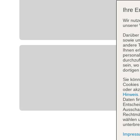
Ihre E
Wir nutz
unserer 
Darüber 
sowie un
andere 
Ihnen er
personal
durchzuf
sein, w
dortigen
Sie könn
Cookies 
oder akz
Hinweis
Daten fi
Entschei
Ausschal
Rechtmäß
wählen u
unterbre
Impres