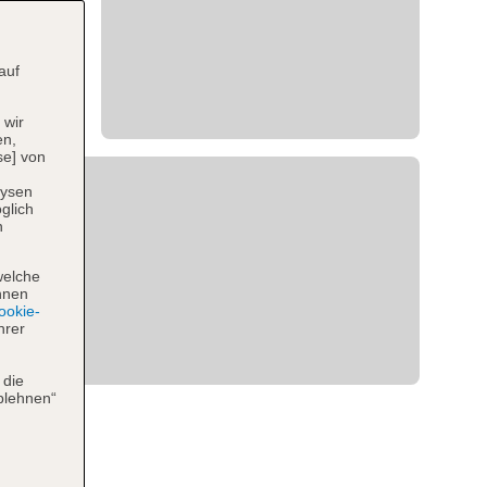
auf
 wir
en,
se] von
lysen
glich
n
welche
hnen
okie-
hrer
 die
blehnen“