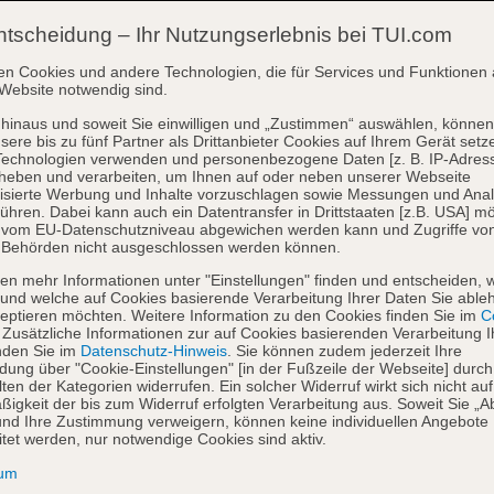
ntscheidung – Ihr Nutzungserlebnis bei TUI.com
en Cookies und andere Technologien, die für Services und Funktionen 
Website notwendig sind.
hinaus und soweit Sie einwilligen und „Zustimmen“ auswählen, können
sere bis zu fünf Partner als Drittanbieter Cookies auf Ihrem Gerät setz
Technologien verwenden und personenbezogene Daten [z. B. IP-Adres
heben und verarbeiten, um Ihnen auf oder neben unserer Webseite
isierte Werbung und Inhalte vorzuschlagen sowie Messungen und Ana
ühren. Dabei kann auch ein Datentransfer in Drittstaaten [z.B. USA] mö
o vom EU-Datenschutzniveau abgewichen werden kann und Zugriffe vo
 Behörden nicht ausgeschlossen werden können.
en mehr Informationen unter "Einstellungen" finden und entscheiden, 
und welche auf Cookies basierende Verarbeitung Ihrer Daten Sie able
eptieren möchten. Weitere Information zu den Cookies finden Sie im
Co
. Zusätzliche Informationen zur auf Cookies basierenden Verarbeitung I
nden Sie im
Datenschutz-Hinweis
. Sie können zudem jederzeit Ihre
dung über "Cookie-Einstellungen" [in der Fußzeile der Webseite] durch
ten der Kategorien widerrufen. Ein solcher Widerruf wirkt sich nicht auf
igkeit der bis zum Widerruf erfolgten Verarbeitung aus. Soweit Sie „A
nd Ihre Zustimmung verweigern, können keine individuellen Angebote
itet werden, nur notwendige Cookies sind aktiv.
sum