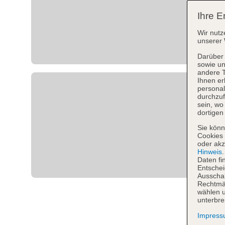
Ihre E
Wir nutz
unserer 
Darüber 
sowie un
andere 
Ihnen er
personal
durchzuf
sein, w
dortigen
Sie könn
Cookies 
oder akz
Hinweis
Daten fi
Entschei
Ausschal
Rechtmäß
wählen u
unterbre
Impres