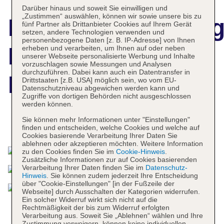
Darüber hinaus und soweit Sie einwilligen und
„Zustimmen“ auswählen, können wir sowie unsere bis zu
Hotelbeschreibun
fünf Partner als Drittanbieter Cookies auf Ihrem Gerät
setzen, andere Technologien verwenden und
personenbezogene Daten [z. B. IP-Adresse] von Ihnen
El Conquistador
erheben und verarbeiten, um Ihnen auf oder neben
unserer Webseite personalisierte Werbung und Inhalte
vorzuschlagen sowie Messungen und Analysen
durchzuführen. Dabei kann auch ein Datentransfer in
Resort
Drittstaaten [z.B. USA] möglich sein, wo vom EU-
Datenschutzniveau abgewichen werden kann und
Zugriffe von dortigen Behörden nicht ausgeschlossen
werden können.
Sie können mehr Informationen unter "Einstellungen"
Das bietet Ihre Unterkunft
finden und entscheiden, welche Cookies und welche auf
Cookies basierende Verarbeitung Ihrer Daten Sie
ablehnen oder akzeptieren möchten. Weitere Information
zu den Cookies finden Sie im
Cookie-Hinweis
.
Zusätzliche Informationen zur auf Cookies basierenden
Verarbeitung Ihrer Daten finden Sie im
Datenschutz-
Hinweis
. Sie können zudem jederzeit Ihre Entscheidung
über "Cookie-Einstellungen" [in der Fußzeile der
Webseite] durch Ausschalten der Kategorien widerrufen.
Ein solcher Widerruf wirkt sich nicht auf die
Rechtmäßigkeit der bis zum Widerruf erfolgten
Verarbeitung aus. Soweit Sie „Ablehnen“ wählen und Ihre
Zustimmung verweigern, können keine individuellen