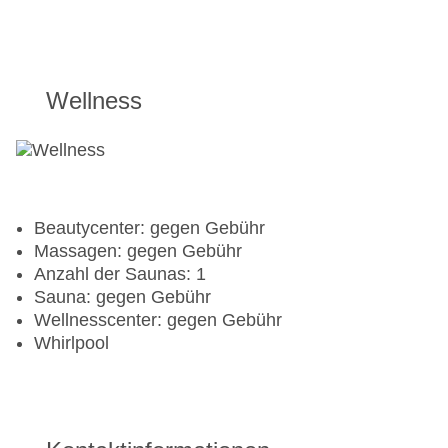
Windsurfen: gegen Gebühr
Golf
Wellness
Golfplatz
Aerobic
Beachvolleyball
Fitnessraum
Tennisplatz
Beautycenter: gegen Gebühr
Massagen: gegen Gebühr
Anzahl der Saunas: 1
Sauna: gegen Gebühr
Wellnesscenter: gegen Gebühr
Whirlpool