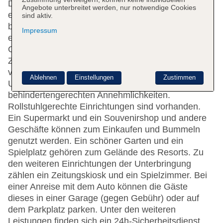
Das Resort bietet 984 Zimmer und verfügt über
Angebote unterbreitet werden, nur notwendige Cookies
einen Aufzug. Die Rezeption ist rund um die Uhr
sind aktiv.
besetzt. Die Einrichtung der Ferienanlage umfasst
Impressum
eine Gepäckaufbewahrung, einen Safe und einen
Geldautomaten. Per WLAN erhalten die Gäste
Zugang zum Internet. Hilfestellung bei der Buchung
von Ausflügen wird am Tourdesk geboten. Die
Ablehnen
Einstellungen
Zustimmen
Unterbringung verfügt über eine Reihe von
behindertengerechten Annehmlichkeiten.
Rollstuhlgerechte Einrichtungen sind vorhanden.
Ein Supermarkt und ein Souvenirshop und andere
Geschäfte können zum Einkaufen und Bummeln
genutzt werden. Ein schöner Garten und ein
Spielplatz gehören zum Gelände des Resorts. Zu
den weiteren Einrichtungen der Unterbringung
zählen ein Zeitungskiosk und ein Spielzimmer. Bei
einer Anreise mit dem Auto können die Gäste
dieses in einer Garage (gegen Gebühr) oder auf
dem Parkplatz parken. Unter den weiteren
Leistungen finden sich ein 24h-Sicherheitsdienst,