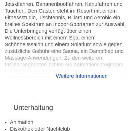
Jetskifahren, Bananenbootfahren, Kanufahren und
Tauchen. Den Gästen steht im Resort mit einem
Fitnessstudio, Tischtennis, Billard und Aerobic ein
breites Spektrum an Indoor-Sportarten zur Auswahl.
Die Unterbringung verfügt über einen
Wellnessbereich mit einem Spa, einem
Schönheitssalon und einem Solarium sowie gegen
zusätzliche Gebühr eine Sauna, ein Dampfbad und
Massage-Anwendungen. Zu den weiteren
Freizeitangeboten zählen ein Animationsprogramm,
ein Miniclub, Live-Musik und eine Disco.
Weitere Informationen
Wassersport
Bananaboat: gegen Gebühr
Kanu: gegen Gebühr
Unterhaltung
Katamaran
Tauchschule: gegen Gebühr
Animation
Jetski: gegen Gebühr
Diskothek oder Nachtclub
Segeln