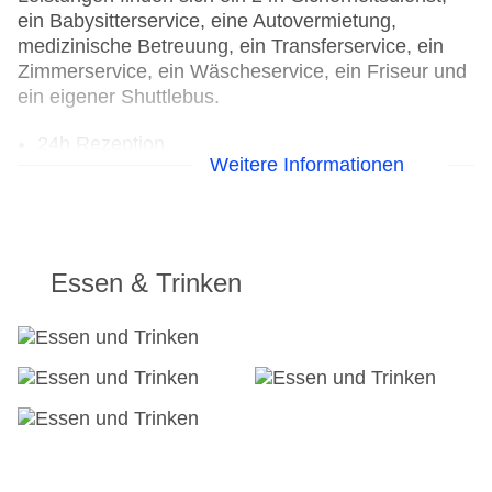
ein Babysitterservice, eine Autovermietung,
medizinische Betreuung, ein Transferservice, ein
Zimmerservice, ein Wäscheservice, ein Friseur und
ein eigener Shuttlebus.
24h Rezeption
Weitere Informationen
Parkplatz
Check-in von: 16:00:00
Check-out bis: 12:00:00
Konferenzraum
Garage: gegen Gebühr
Essen & Trinken
Garten: ohne Gebühr
Hoteleröffnung: 2021
Hotelsafe
WLAN/WiFi im Hotel
Letzte umfassende Renovierung: 2021
Lift
Minimarkt
Anzahl der Konferenzräume: 1