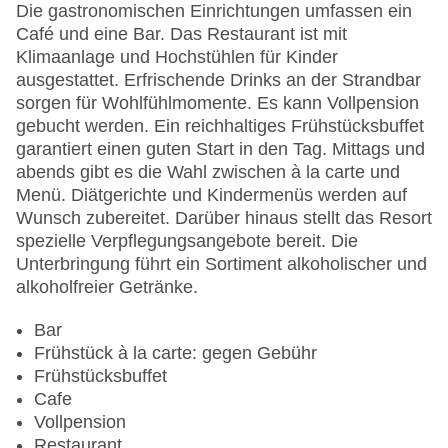
Anzahl der Aufzüge: 1
Die gastronomischen Einrichtungen umfassen ein
Zimmerservice
Café und eine Bar. Das Restaurant ist mit
Sonnenterrasse
Klimaanlage und Hochstühlen für Kinder
Gesamtanzahl der Stockwerke: 5
ausgestattet. Erfrischende Drinks an der Strandbar
Gesamtanzahl der Zimmer: 984
sorgen für Wohlfühlmomente. Es kann Vollpension
Pools:Kinderbecken, Aquapark: ohne Gebühr,
gebucht werden. Ein reichhaltiges Frühstücksbuffet
Outdoor Pool, Sonnenschirme am Pool, Liegen
garantiert einen guten Start in den Tag. Mittags und
am Pool, Wasserrutsche
abends gibt es die Wahl zwischen à la carte und
Zahlungsarten: American Express, Diners Club,
Menü. Diätgerichte und Kindermenüs werden auf
EC Maestro, Mastercard, Visa
Wunsch zubereitet. Darüber hinaus stellt das Resort
Landeskategorie: 4 Sterne
spezielle Verpflegungsangebote bereit. Die
Unterbringung führt ein Sortiment alkoholischer und
alkoholfreier Getränke.
Bar
Frühstück à la carte: gegen Gebühr
Frühstücksbuffet
Cafe
Vollpension
Restaurant