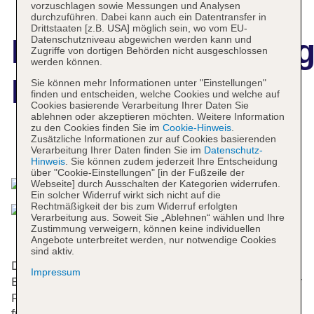
vorzuschlagen sowie Messungen und Analysen
durchzuführen. Dabei kann auch ein Datentransfer in
Drittstaaten [z.B. USA] möglich sein, wo vom EU-
Hotelbeschreibun
Datenschutzniveau abgewichen werden kann und
Zugriffe von dortigen Behörden nicht ausgeschlossen
werden können.
El Kaoba
Sie können mehr Informationen unter "Einstellungen"
finden und entscheiden, welche Cookies und welche auf
Cookies basierende Verarbeitung Ihrer Daten Sie
ablehnen oder akzeptieren möchten. Weitere Information
zu den Cookies finden Sie im
Cookie-Hinweis
.
Zusätzliche Informationen zur auf Cookies basierenden
Das bietet Ihre Unterkunft
Verarbeitung Ihrer Daten finden Sie im
Datenschutz-
Hinweis
. Sie können zudem jederzeit Ihre Entscheidung
über "Cookie-Einstellungen" [in der Fußzeile der
Webseite] durch Ausschalten der Kategorien widerrufen.
Ein solcher Widerruf wirkt sich nicht auf die
Rechtmäßigkeit der bis zum Widerruf erfolgten
Verarbeitung aus. Soweit Sie „Ablehnen“ wählen und Ihre
Zustimmung verweigern, können keine individuellen
Angebote unterbreitet werden, nur notwendige Cookies
sind aktiv.
Den Gästen stehen 140 Zimmer, 10 Suiten, 28
Impressum
Einzel- und 29 Doppelzimmer zur Verfügung. An der
Rezeption im Empfangsbereich steht englisch- und