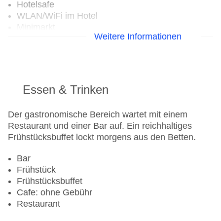
Hotelsafe
WLAN/WiFi im Hotel
Minimarkt
Weitere Informationen
Haustiere
Haustiere auf Anfrage: gegen Gebühr
Zimmerservice
Sonnenterrasse
Gesamtanzahl der Stockwerke: 3
Essen & Trinken
Gesamtanzahl der Zimmer: 140
Pools:Kinderbecken, Outdoor Pool, Liegen am
Der gastronomische Bereich wartet mit einem
Pool
Restaurant und einer Bar auf. Ein reichhaltiges
Zahlungsarten: American Express, Mastercard,
Frühstücksbuffet lockt morgens aus den Betten.
Visa
Landeskategorie: 2 Sterne
Bar
Frühstück
Frühstücksbuffet
Cafe: ohne Gebühr
Restaurant