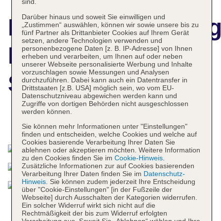
sind.
Darüber hinaus und soweit Sie einwilligen und
Hotelbeschreibun
„Zustimmen“ auswählen, können wir sowie unsere bis zu
fünf Partner als Drittanbieter Cookies auf Ihrem Gerät
setzen, andere Technologien verwenden und
El Mouradi
personenbezogene Daten [z. B. IP-Adresse] von Ihnen
erheben und verarbeiten, um Ihnen auf oder neben
unserer Webseite personalisierte Werbung und Inhalte
vorzuschlagen sowie Messungen und Analysen
Skanès
durchzuführen. Dabei kann auch ein Datentransfer in
Drittstaaten [z.B. USA] möglich sein, wo vom EU-
Datenschutzniveau abgewichen werden kann und
Zugriffe von dortigen Behörden nicht ausgeschlossen
werden können.
Das bietet Ihre Unterkunft
Sie können mehr Informationen unter "Einstellungen"
finden und entscheiden, welche Cookies und welche auf
Cookies basierende Verarbeitung Ihrer Daten Sie
ablehnen oder akzeptieren möchten. Weitere Information
zu den Cookies finden Sie im
Cookie-Hinweis
.
Zusätzliche Informationen zur auf Cookies basierenden
Verarbeitung Ihrer Daten finden Sie im
Datenschutz-
Hinweis
. Sie können zudem jederzeit Ihre Entscheidung
über "Cookie-Einstellungen" [in der Fußzeile der
Webseite] durch Ausschalten der Kategorien widerrufen.
Ein solcher Widerruf wirkt sich nicht auf die
Rechtmäßigkeit der bis zum Widerruf erfolgten