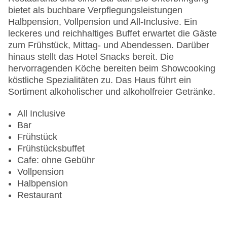
Sonnenterrasse
bietet als buchbare Verpflegungsleistungen
Gesamtanzahl der Stockwerke: 4
Halbpension, Vollpension und All-Inclusive. Ein
Gesamtanzahl der Zimmer: 505
leckeres und reichhaltiges Buffet erwartet die Gäste
Pools:Kinderbecken, Indoor Pool, Outdoor Pool,
zum Frühstück, Mittag- und Abendessen. Darüber
Sonnenschirme am Pool, Liegen am Pool
hinaus stellt das Hotel Snacks bereit. Die
Zahlungsarten: Mastercard, Visa
hervorragenden Köche bereiten beim Showcooking
Landeskategorie: 4 Sterne
köstliche Spezialitäten zu. Das Haus führt ein
Sortiment alkoholischer und alkoholfreier Getränke.
All Inclusive
Bar
Frühstück
Frühstücksbuffet
Cafe: ohne Gebühr
Vollpension
Halbpension
Restaurant