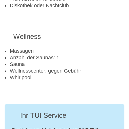
Jetski: gegen Gebühr
Diskothek oder Nachtclub
Segeln: gegen Gebühr
Windsurfen: gegen Gebühr
Golf
Wellness
Golfplatz
Aerobic
Massagen
Beachvolleyball
Anzahl der Saunas: 1
Fitnessraum
Sauna
Tretboot
Wellnesscenter: gegen Gebühr
Tennisplatz
Whirlpool
Ihr TUI Service