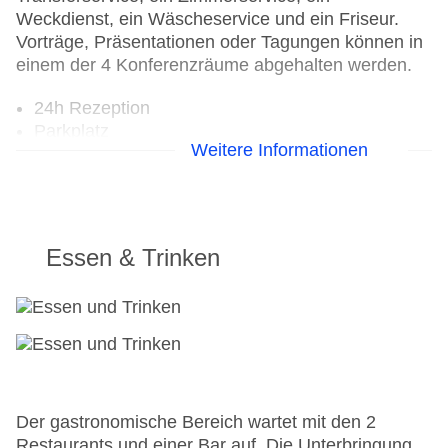
Weckdienst, ein Wäscheservice und ein Friseur.
Vorträge, Präsentationen oder Tagungen können in
einem der 4 Konferenzräume abgehalten werden.
24h Rezeption
Parkplatz
Weitere Informationen
Check-in von: 14:00:00
Check-out bis: 12:00:00
Konferenzraum
Garten: ohne Gebühr
Hoteleröffnung: 1994
Essen & Trinken
Hotelsafe
WLAN/WiFi im Hotel
Letzte umfassende Renovierung: 2002
Lift
Minimarkt: ohne Gebühr
Anzahl der Konferenzräume: 4
Anzahl der Aufzüge: 6
Der gastronomische Bereich wartet mit den 2
Zimmerservice
Restaurants und einer Bar auf. Die Unterbringung