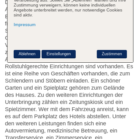
Verarbeitung aus. Soweit Sie „Ablehnen“ wählen und Ihre
Das Hotel bietet 505 Zimmer auf 4 Etagen, die mit 6
Zustimmung verweigern, können keine individuellen
Aufzügen erreichbar sind. An der Rezeption im
Angebote unterbreitet werden, nur notwendige Cookies
sind aktiv.
Empfangsbereich steht deutsch- und
französischsprachiges Personal mit Rat und Tat zur
Impressum
Seite. Ein Safe, eine Wechselstube und ein
Geldautomat stehen als Serviceleistungen zur
Verfügung. Per WLAN erhalten die Gäste Zugang
zum Internet. Hilfestellung bei der Buchung von
Ablehnen
Einstellungen
Zustimmen
Ausflügen wird am Tourdesk geboten.
Rollstuhlgerechte Einrichtungen sind vorhanden. Es
ist eine Reihe von Geschäften vorhanden, die zum
Schlendern und Stöbern einladen. Ein schöner
Garten und ein Spielplatz gehören zum Gelände
des Hauses. Zu den weiteren Einrichtungen der
Unterbringung zählen ein Zeitungskiosk und ein
Spielzimmer. Wer mit dem Fahrzeug anreist, kann
es auf dem Parkplatz des Hotels abstellen. Unter
den weiteren Leistungen finden sich eine
Autovermietung, medizinische Betreuung, ein
Transferservice, ein Zimmerservice, ein