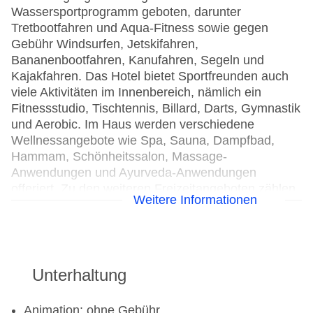
Wassersportprogramm geboten, darunter
Tretbootfahren und Aqua-Fitness sowie gegen
Gebühr Windsurfen, Jetskifahren,
Bananenbootfahren, Kanufahren, Segeln und
Kajakfahren. Das Hotel bietet Sportfreunden auch
viele Aktivitäten im Innenbereich, nämlich ein
Fitnessstudio, Tischtennis, Billard, Darts, Gymnastik
und Aerobic. Im Haus werden verschiedene
Wellnessangebote wie Spa, Sauna, Dampfbad,
Hammam, Schönheitssalon, Massage-
Anwendungen und Ayurveda-Anwendungen
offeriert. Zu den weiteren Freizeitangeboten zählen
Weitere Informationen
ein Animationsprogramm, ein Miniclub und eine
Disco.
Wassersport
Unterhaltung
Bananaboat: gegen Gebühr
Kanu: gegen Gebühr
Animation: ohne Gebühr