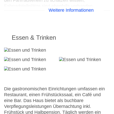
den Fahrradverleih zu schätzen wissen,
Fahrradstellplätze sind ebenfalls vorhanden.
Weitere Informationen
24h Rezeption
Parkplatz: gegen Gebühr
Check-in von: 15:00:00
Check-out bis: 11:00:00
Essen & Trinken
Garage
Garten: ohne Gebühr
Hoteleröffnung: 2001
Hotelsafe
WLAN/WiFi im Hotel
Lift
Anzahl der Aufzüge: 1
Zimmerservice
Gesamtanzahl der Stockwerke: 4
Die gastronomischen Einrichtungen umfassen ein
Gesamtanzahl der Zimmer: 79
Restaurant, einen Frühstückssaal, ein Café und
Zahlungsarten: American Express, Diners Club,
eine Bar. Das Haus bietet als buchbare
EC Maestro, Mastercard, Visa
Verpflegungsleistungen Übernachtung inkl.
Landeskategorie: 4 Sterne
Frühstück und Halbpension. Täglich werden ein