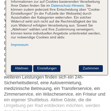
Informationen zur auf Cookies basierenden Verarbeitung
Seite, das Ein- und Auschecken ist 24 h am Tag
Ihrer Daten finden Sie im
Datenschutz-Hinweis
. Sie
möglich. Zu den Einrichtungen des Hauses gehören
können zudem jederzeit Ihre Entscheidung über "Cookie-
Einstellungen" [in der Fußzeile der Webseite] durch
eine Gepäckaufbewahrung, ein Safe und eine
Ausschalten der Kategorien widerrufen. Ein solcher
Wechselstube. Per WLAN erhalten die Gäste
Widerruf wirkt sich nicht auf die Rechtmäßigkeit der bis
zum Widerruf erfolgten Verarbeitung aus. Soweit Sie
Zugang zum Internet. Hilfestellung bei der Buchung
„Ablehnen“ wählen und Ihre Zustimmung verweigern,
von Ausflügen wird am Tourdesk geboten.
können keine individuellen Angebote unterbreitet werden,
Geschäfte sind ebenfalls vorhanden. Ein Garten
nur notwendige Cookies sind aktiv.
bietet zusätzlichen Raum für Entspannung und
Impressum
Erholung im Freien. Zu den weiteren Einrichtungen
der Unterbringung zählen ein TV-Raum und eine
Bibliothek. Bei einer Anreise mit dem Auto können
die Gäste dieses in einer Garage oder auf dem
Ablehnen
Einstellungen
Zustimmen
Parkplatz (gegen Gebühr) parken. Unter den
weiteren Leistungen finden sich ein 24h-
Sicherheitsdienst, eine Autovermietung,
medizinische Betreuung, ein Transferservice, ein
Zimmerservice, ein Wäscheservice, ein Friseur und
ein eigener Shuttlebus. Aktive Gäste, die die
Umgebung per Rad entdecken möchten, werden