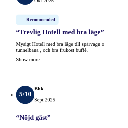
Okt 2025
Recommended
“Trevlig Hotell med bra läge”
Mysigt Hotell med bra läge till spårvagn o
tunnelbana , och bra frukost buffé.
Show more
Bhk
5
/10
Sept 2025
“Nöjd gäst”