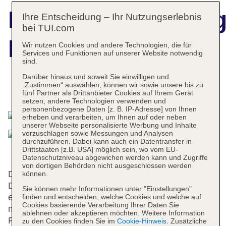
Hotelbeschreibun
Ihre Entscheidung – Ihr Nutzungserlebnis
bei TUI.com
Elite
Wir nutzen Cookies und andere Technologien, die für
Services und Funktionen auf unserer Website notwendig
sind.
Darüber hinaus und soweit Sie einwilligen und
„Zustimmen“ auswählen, können wir sowie unsere bis zu
Das bietet Ihre Unterkunft
fünf Partner als Drittanbieter Cookies auf Ihrem Gerät
setzen, andere Technologien verwenden und
personenbezogene Daten [z. B. IP-Adresse] von Ihnen
erheben und verarbeiten, um Ihnen auf oder neben
unserer Webseite personalisierte Werbung und Inhalte
vorzuschlagen sowie Messungen und Analysen
durchzuführen. Dabei kann auch ein Datentransfer in
Drittstaaten [z.B. USA] möglich sein, wo vom EU-
Datenschutzniveau abgewichen werden kann und Zugriffe
von dortigen Behörden nicht ausgeschlossen werden
Das Hotel bietet eine Suite, 10 Einzel- und 68
können.
Doppelzimmer auf 4 Etagen, die mit einem Aufzug
Sie können mehr Informationen unter "Einstellungen"
erreichbar sind. Rund um die Uhr steht den Gästen
finden und entscheiden, welche Cookies und welche auf
Cookies basierende Verarbeitung Ihrer Daten Sie
mehrsprachiges Personal (Englisch, Deutsch,
ablehnen oder akzeptieren möchten. Weitere Information
Französisch) an der Rezeption mit Tat und Rat zur
zu den Cookies finden Sie im
Cookie-Hinweis
. Zusätzliche