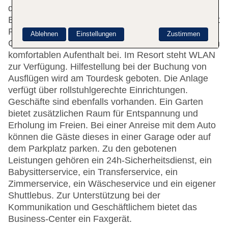
den 10 Doppelzimmern. An der Rezeption im
Empfangsbereich steht das freundliche Personal mit
Rat und Tat zur Seite. Serviceleistungen wie eine
Ablehnen
Einstellungen
Zustimmen
Gepäckaufbewahrung und ein Safe tragen zu einem
komfortablen Aufenthalt bei. Im Resort steht WLAN
zur Verfügung. Hilfestellung bei der Buchung von
Ausflügen wird am Tourdesk geboten. Die Anlage
verfügt über rollstuhlgerechte Einrichtungen.
Geschäfte sind ebenfalls vorhanden. Ein Garten
bietet zusätzlichen Raum für Entspannung und
Erholung im Freien. Bei einer Anreise mit dem Auto
können die Gäste dieses in einer Garage oder auf
dem Parkplatz parken. Zu den gebotenen
Leistungen gehören ein 24h-Sicherheitsdienst, ein
Babysitterservice, ein Transferservice, ein
Zimmerservice, ein Wäscheservice und ein eigener
Shuttlebus. Zur Unterstützung bei der
Kommunikation und Geschäftlichem bietet das
Business-Center ein Faxgerät.