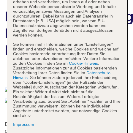
erheben und verarbeiten, um Ihnen auf oder neben
unserer Webseite personalisierte Werbung und Inhalte
Hotelbeschreibun
vorzuschlagen sowie Messungen und Analysen
durchzuführen. Dabei kann auch ein Datentransfer in
Drittstaaten [z.B. USA] möglich sein, wo vom EU-
Datenschutzniveau abgewichen werden kann und
Emerald View
Zugriffe von dortigen Behörden nicht ausgeschlossen
werden können.
Sie können mehr Informationen unter "Einstellungen"
Resort Villa
finden und entscheiden, welche Cookies und welche auf
Cookies basierende Verarbeitung Ihrer Daten Sie
ablehnen oder akzeptieren möchten. Weitere Information
zu den Cookies finden Sie im
Cookie-Hinweis
.
Zusätzliche Informationen zur auf Cookies basierenden
Verarbeitung Ihrer Daten finden Sie im
Datenschutz-
Das bietet Ihre Unterkunft
Hinweis
. Sie können zudem jederzeit Ihre Entscheidung
über "Cookie-Einstellungen" [in der Fußzeile der
Webseite] durch Ausschalten der Kategorien widerrufen.
Ein solcher Widerruf wirkt sich nicht auf die
Rechtmäßigkeit der bis zum Widerruf erfolgten
Verarbeitung aus. Soweit Sie „Ablehnen“ wählen und Ihre
Zustimmung verweigern, können keine individuellen
Angebote unterbreitet werden, nur notwendige Cookies
sind aktiv.
Die Gäste erleben einen entspannten Aufenthalt in
Impressum
den 3 Junior-Suiten, der Suite, den 3 Einzel- und