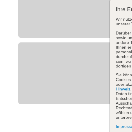
Ihre E
Wir nutz
unserer 
Darüber 
sowie un
andere 
Ihnen er
personal
durchzuf
sein, w
dortigen
Sie könn
Cookies 
oder akz
Hinweis
Daten fi
Entschei
Ausschal
Rechtmäß
wählen u
unterbre
Impres