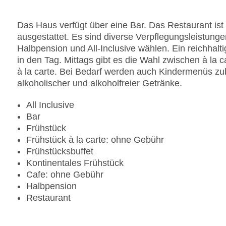
Gesamtanzahl der Zimmer: 62
Pools:Kinderbecken, Indoor Pool, Outdoor Pool,
Das Haus verfügt über eine Bar. Das Restaurant ist
Wasserrutsche
ausgestattet. Es sind diverse Verpflegungsleistun
Zahlungsarten: American Express, EC Maestro, M
Halbpension und All-Inclusive wählen. Ein reichhalti
Landeskategorie: 3 Sterne
in den Tag. Mittags gibt es die Wahl zwischen à la
à la carte. Bei Bedarf werden auch Kindermenüs zube
alkoholischer und alkoholfreier Getränke.
All Inclusive
Bar
Frühstück
Frühstück à la carte: ohne Gebühr
Frühstücksbuffet
Kontinentales Frühstück
Cafe: ohne Gebühr
Halbpension
Restaurant