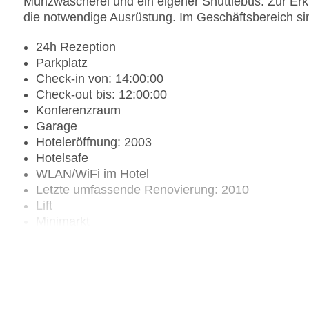
Münzwäscherei und ein eigener Shuttlebus. Zur Er
die notwendige Ausrüstung. Im Geschäftsbereich si
24h Rezeption
Parkplatz
Check-in von: 14:00:00
Check-out bis: 12:00:00
Konferenzraum
Garage
Hoteleröffnung: 2003
Hotelsafe
WLAN/WiFi im Hotel
Letzte umfassende Renovierung: 2010
Lift
Minimarkt
Anzahl der Aufzüge: 1
Haustiere
Zimmerservice
Sonnenterrasse
Gesamtanzahl der Stockwerke: 4