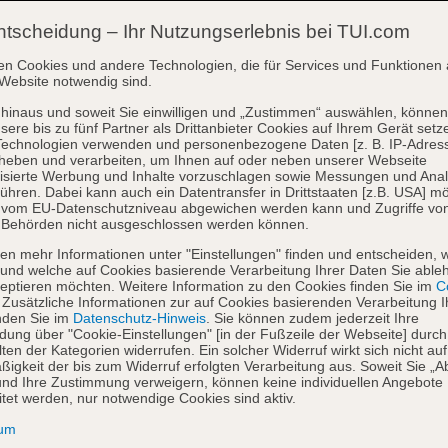
ntscheidung – Ihr Nutzungserlebnis bei TUI.com
en Cookies und andere Technologien, die für Services und Funktionen 
Website notwendig sind.
hinaus und soweit Sie einwilligen und „Zustimmen“ auswählen, können
sere bis zu fünf Partner als Drittanbieter Cookies auf Ihrem Gerät setz
Technologien verwenden und personenbezogene Daten [z. B. IP-Adres
heben und verarbeiten, um Ihnen auf oder neben unserer Webseite
isierte Werbung und Inhalte vorzuschlagen sowie Messungen und Ana
ühren. Dabei kann auch ein Datentransfer in Drittstaaten [z.B. USA] mö
o vom EU-Datenschutzniveau abgewichen werden kann und Zugriffe vo
 Behörden nicht ausgeschlossen werden können.
en mehr Informationen unter "Einstellungen" finden und entscheiden, 
und welche auf Cookies basierende Verarbeitung Ihrer Daten Sie able
eptieren möchten. Weitere Information zu den Cookies finden Sie im
Co
. Zusätzliche Informationen zur auf Cookies basierenden Verarbeitung I
nden Sie im
Datenschutz-Hinweis
. Sie können zudem jederzeit Ihre
dung über "Cookie-Einstellungen" [in der Fußzeile der Webseite] durch
ten der Kategorien widerrufen. Ein solcher Widerruf wirkt sich nicht auf
igkeit der bis zum Widerruf erfolgten Verarbeitung aus. Soweit Sie „A
nd Ihre Zustimmung verweigern, können keine individuellen Angebote
itet werden, nur notwendige Cookies sind aktiv.
sum