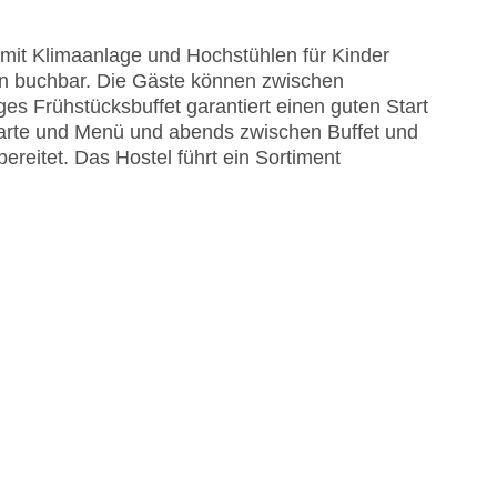
 Sonnenschirme am Pool, Liegen am Pool,
 mit Klimaanlage und Hochstühlen für Kinder
gen buchbar. Die Gäste können zwischen
astercard, Visa
ges Frühstücksbuffet garantiert einen guten Start
 carte und Menü und abends zwischen Buffet und
reitet. Das Hostel führt ein Sortiment