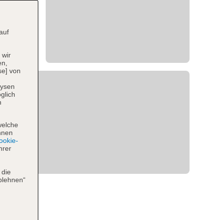
auf
 wir
en,
se] von
lysen
glich
n
welche
hnen
okie-
hrer
 die
blehnen“