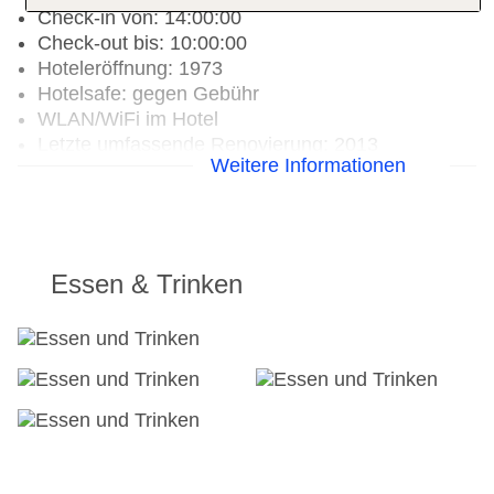
Check-in von: 14:00:00
Check-out bis: 10:00:00
Hoteleröffnung: 1973
Hotelsafe: gegen Gebühr
WLAN/WiFi im Hotel
Letzte umfassende Renovierung: 2013
Weitere Informationen
Lift: ohne Gebühr
Sonnenterrasse
Gesamtanzahl der Stockwerke: 3
Gesamtanzahl der Zimmer: 257
Pools:Kinderbecken, Outdoor Pool,
Essen & Trinken
Sonnenschirme am Pool: ohne Gebühr, Liegen
am Pool: ohne Gebühr, Handtücher: gegen
Gebühr
Zahlungsarten: American Express, Diners Club,
Mastercard, Visa
Landeskategorie: 4,5 Sterne