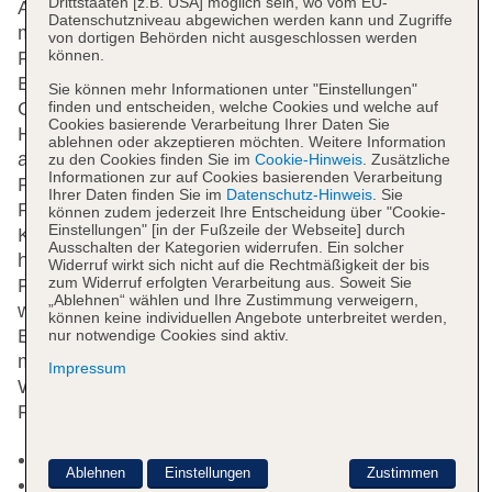
Drittstaaten [z.B. USA] möglich sein, wo vom EU-
An der Rezeption im Empfangsbereich steht
Datenschutzniveau abgewichen werden kann und Zugriffe
mehrsprachiges Personal (Englisch, Deutsch,
von dortigen Behörden nicht ausgeschlossen werden
können.
Französisch) mit Rat und Tat zur Seite. Die
Einrichtung umfasst eine Gepäckaufbewahrung. Die
Sie können mehr Informationen unter "Einstellungen"
finden und entscheiden, welche Cookies und welche auf
Gäste können mittels WLAN im Internet surfen.
Cookies basierende Verarbeitung Ihrer Daten Sie
Hilfestellung bei der Buchung von Ausflügen wird
ablehnen oder akzeptieren möchten. Weitere Information
am Tourdesk geboten. Das Hotel verfügt über eine
zu den Cookies finden Sie im
Cookie-Hinweis
. Zusätzliche
Informationen zur auf Cookies basierenden Verarbeitung
Reihe von behindertengerechten Annehmlichkeiten.
Ihrer Daten finden Sie im
Datenschutz-Hinweis
. Sie
Rollstuhlgerechte Einrichtungen sind vorhanden.
können zudem jederzeit Ihre Entscheidung über "Cookie-
Einstellungen" [in der Fußzeile der Webseite] durch
Kinder können nach Herzenslust auf dem Spielplatz
Ausschalten der Kategorien widerrufen. Ein solcher
herumtoben. Bei Bedarf stehen den Reisenden
Widerruf wirkt sich nicht auf die Rechtmäßigkeit der bis
zum Widerruf erfolgten Verarbeitung aus. Soweit Sie
Parkplätze gegen Gebühr zur Verfügung. Zu den
„Ablehnen“ wählen und Ihre Zustimmung verweigern,
weiteren Angeboten zählen ein kostenpflichtiger
können keine individuellen Angebote unterbreitet werden,
Babysitterservice, eine Autovermietung,
nur notwendige Cookies sind aktiv.
medizinische Betreuung, ein Weckdienst und ein
Impressum
Wäscheservice. Radfahrer können die hauseigenen
Fahrradstellplätze nutzen.
24h Rezeption
Ablehnen
Einstellungen
Zustimmen
Parkplatz: gegen Gebühr