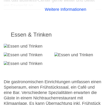
hilft das Business-Center gerne weiter und bietet
ein Faxgerät an.
Weitere Informationen
24h Rezeption
Parkplatz
Check-in von: 15:00:00
Check-out bis: 12:00:00
Essen & Trinken
Konferenzraum
Garage
Hoteleröffnung: 2000
Hotelsafe
WLAN/WiFi im Hotel
Lift
Anzahl der Konferenzräume: 6
Anzahl der Aufzüge: 1
Haustiere
Die gastronomischen Einrichtungen umfassen einen
Haustiere auf Anfrage: ohne Gebühr
Speiseraum, einen Frühstückssaal, ein Café und
Zimmerservice
eine Bar. Verschiedene Spezialitäten erwarten die
Gesamtanzahl der Stockwerke: 3
Gäste in einem Nichtraucherrestaurant mit
Gesamtanzahl der Zimmer: 36
Klimaanlage. Es kann Übernachtung inkl. Frühstück