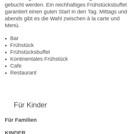
Pools:Indoor Pool, Outdoor Pool
gebucht werden. Ein reichhaltiges Frühstücksbuffet
Zahlungsarten: EC Maestro, Mastercard, Visa
garantiert einen guten Start in den Tag. Mittags und
Landeskategorie: 3 Sterne
abends gibt es die Wahl zwischen à la carte und
Menü.
Bar
Frühstück
Frühstücksbuffet
Kontinentales Frühstück
Cafe
Restaurant
Für Kinder
Für Familien
KINDER