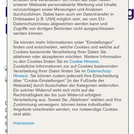
unserer Webseite personalisierte Werbung und Inhalte
Hotelbeschreibun
vorzuschlagen sowie Messungen und Analysen
durchzuführen. Dabei kann auch ein Datentransfer in
Drittstaaten [z.B. USA] möglich sein, wo vom EU-
Eurosol Alcanena
Datenschutzniveau abgewichen werden kann und
Zugriffe von dortigen Behörden nicht ausgeschlossen
werden können.
Sie können mehr Informationen unter "Einstellungen"
finden und entscheiden, welche Cookies und welche auf
Cookies basierende Verarbeitung Ihrer Daten Sie
Das bietet Ihre Unterkunft
ablehnen oder akzeptieren möchten. Weitere Information
zu den Cookies finden Sie im
Cookie-Hinweis
.
Zusätzliche Informationen zur auf Cookies basierenden
Verarbeitung Ihrer Daten finden Sie im
Datenschutz-
Hinweis
. Sie können zudem jederzeit Ihre Entscheidung
über "Cookie-Einstellungen" [in der Fußzeile der
Webseite] durch Ausschalten der Kategorien widerrufen.
Ein solcher Widerruf wirkt sich nicht auf die
Rechtmäßigkeit der bis zum Widerruf erfolgten
Verarbeitung aus. Soweit Sie „Ablehnen“ wählen und Ihre
Das Feriendorf bietet 36 Zimmer, 2 Suiten und 32
Zustimmung verweigern, können keine individuellen
Angebote unterbreitet werden, nur notwendige Cookies
Doppelzimmer auf 3 Etagen, die mit einem Aufzug
sind aktiv.
erreichbar sind. Englisch- und
Impressum
französischsprachiges Personal an der Rezeption
im Empfangsbereich steht zur Seite beim Ein- und