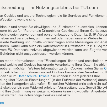
ntscheidung – Ihr Nutzungserlebnis bei TUI.com
en Cookies und andere Technologien, die für Services und Funktionen 
Website notwendig sind.
hinaus und soweit Sie einwilligen und „Zustimmen“ auswählen, können
sere bis zu fünf Partner als Drittanbieter Cookies auf Ihrem Gerät setz
Technologien verwenden und personenbezogene Daten [z. B. IP-Adres
heben und verarbeiten, um Ihnen auf oder neben unserer Webseite
isierte Werbung und Inhalte vorzuschlagen sowie Messungen und Ana
ühren. Dabei kann auch ein Datentransfer in Drittstaaten [z.B. USA] mö
o vom EU-Datenschutzniveau abgewichen werden kann und Zugriffe vo
 Behörden nicht ausgeschlossen werden können.
en mehr Informationen unter "Einstellungen" finden und entscheiden, 
und welche auf Cookies basierende Verarbeitung Ihrer Daten Sie able
eptieren möchten. Weitere Information zu den Cookies finden Sie im
Co
. Zusätzliche Informationen zur auf Cookies basierenden Verarbeitung I
nden Sie im
Datenschutz-Hinweis
. Sie können zudem jederzeit Ihre
dung über "Cookie-Einstellungen" [in der Fußzeile der Webseite] durch
ten der Kategorien widerrufen. Ein solcher Widerruf wirkt sich nicht auf
igkeit der bis zum Widerruf erfolgten Verarbeitung aus. Soweit Sie „A
nd Ihre Zustimmung verweigern, können keine individuellen Angebote
itet werden, nur notwendige Cookies sind aktiv.
sum