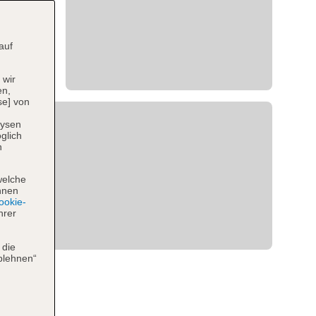
auf
 wir
en,
se] von
lysen
glich
n
welche
hnen
okie-
hrer
 die
blehnen“