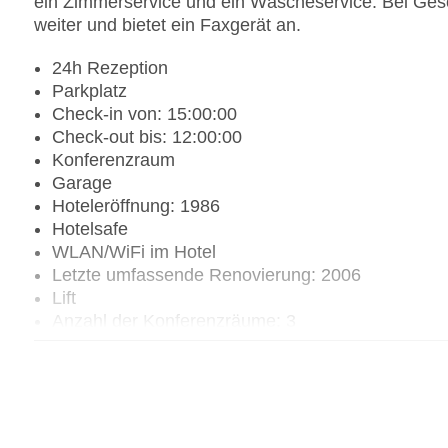
ein Zimmerservice und ein Wäscheservice. Bei Gesc
weiter und bietet ein Faxgerät an.
24h Rezeption
Parkplatz
Check-in von: 15:00:00
Check-out bis: 12:00:00
Konferenzraum
Garage
Hoteleröffnung: 1986
Hotelsafe
WLAN/WiFi im Hotel
Letzte umfassende Renovierung: 2006
Lift
Anzahl der Konferenzräume: 3
Anzahl der Aufzüge: 2
Haustiere auf Anfrage: gegen Gebühr
Zimmerservice
Gesamtanzahl der Stockwerke: 3
Gesamtanzahl der Zimmer: 48