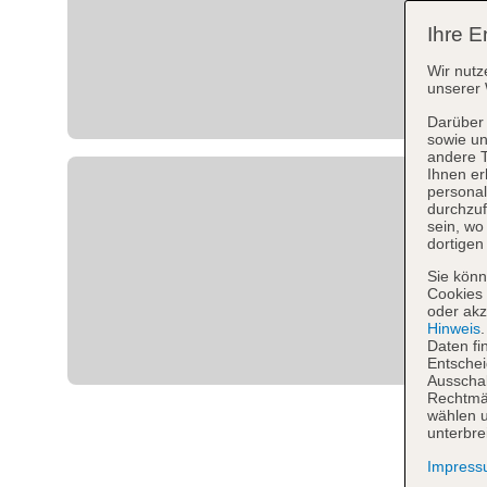
Ihre E
Wir nutz
unserer 
Darüber 
sowie un
andere 
Ihnen er
personal
durchzuf
sein, w
dortigen
Sie könn
Cookies 
oder akz
Hinweis
Daten fi
Entschei
Ausschal
Rechtmäß
wählen u
unterbre
Impres