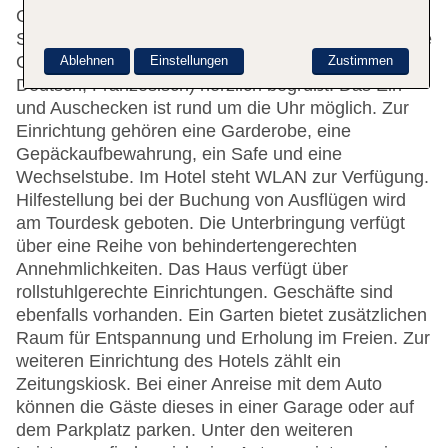
Gebäude mit Aufzügen verteilen. An der 24-
Stunden-Rezeption im Empfangsbereich werden die
Gäste vom mehrsprachigen Personal (Englisch,
Ablehnen
Einstellungen
Zustimmen
Deutsch, Französisch) herzlich begrüßt. Das Ein-
und Auschecken ist rund um die Uhr möglich. Zur
Einrichtung gehören eine Garderobe, eine
Gepäckaufbewahrung, ein Safe und eine
Wechselstube. Im Hotel steht WLAN zur Verfügung.
Hilfestellung bei der Buchung von Ausflügen wird
am Tourdesk geboten. Die Unterbringung verfügt
über eine Reihe von behindertengerechten
Annehmlichkeiten. Das Haus verfügt über
rollstuhlgerechte Einrichtungen. Geschäfte sind
ebenfalls vorhanden. Ein Garten bietet zusätzlichen
Raum für Entspannung und Erholung im Freien. Zur
weiteren Einrichtung des Hotels zählt ein
Zeitungskiosk. Bei einer Anreise mit dem Auto
können die Gäste dieses in einer Garage oder auf
dem Parkplatz parken. Unter den weiteren