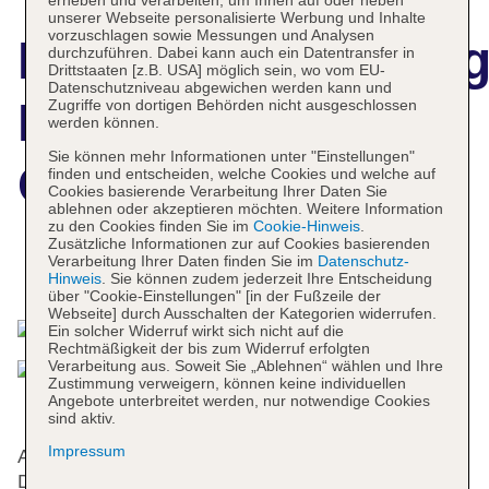
erheben und verarbeiten, um Ihnen auf oder neben
unserer Webseite personalisierte Werbung und Inhalte
vorzuschlagen sowie Messungen und Analysen
Hotelbeschreibun
durchzuführen. Dabei kann auch ein Datentransfer in
Drittstaaten [z.B. USA] möglich sein, wo vom EU-
Datenschutzniveau abgewichen werden kann und
Eurostars
Zugriffe von dortigen Behörden nicht ausgeschlossen
werden können.
Sie können mehr Informationen unter "Einstellungen"
Conquistador
finden und entscheiden, welche Cookies und welche auf
Cookies basierende Verarbeitung Ihrer Daten Sie
ablehnen oder akzeptieren möchten. Weitere Information
zu den Cookies finden Sie im
Cookie-Hinweis
.
Zusätzliche Informationen zur auf Cookies basierenden
Verarbeitung Ihrer Daten finden Sie im
Datenschutz-
Das bietet Ihre Unterkunft
Hinweis
. Sie können zudem jederzeit Ihre Entscheidung
über "Cookie-Einstellungen" [in der Fußzeile der
Webseite] durch Ausschalten der Kategorien widerrufen.
Ein solcher Widerruf wirkt sich nicht auf die
Rechtmäßigkeit der bis zum Widerruf erfolgten
Verarbeitung aus. Soweit Sie „Ablehnen“ wählen und Ihre
Zustimmung verweigern, können keine individuellen
Angebote unterbreitet werden, nur notwendige Cookies
sind aktiv.
Impressum
Auf die Gäste warten 3 Suiten, 8 Einzel- und 117
Doppelzimmer, die sich auf zwei 3-stöckige