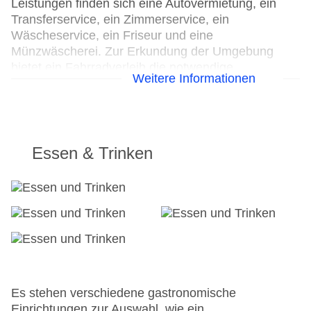
Leistungen finden sich eine Autovermietung, ein
Transferservice, ein Zimmerservice, ein
Wäscheservice, ein Friseur und eine
Münzwäscherei. Zur Erkundung der Umgebung
bietet ein Fahrradverleih die notwendige
Weitere Informationen
Ausrüstung. Kostenfrei steht Gästen die
Tageszeitung zur Verfügung. Im Geschäftsbereich
(Business-Center) sind Faxgerät und Projektor
vorhanden.
Essen & Trinken
24h Rezeption
Parkplatz
Check-in von: 15:00:00
Check-out bis: 12:00:00
Konferenzraum
Garage
Garten: ohne Gebühr
Hoteleröffnung: 1984
Hotelsafe
Es stehen verschiedene gastronomische
WLAN/WiFi im Hotel
Einrichtungen zur Auswahl, wie ein