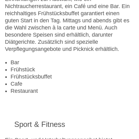
Letzte umfassende Renovierung: 1999
Nichtraucherrestaurant, ein Café und eine Bar. Ein
Lift
reichhaltiges Frühstücksbuffet garantiert einen
Anzahl der Konferenzräume: 1
guten Start in den Tag. Mittags und abends gibt es
Anzahl der Aufzüge: 1
die Wahl zwischen à la carte und Menü. Auch
Zimmerservice
besondere Speisen sind erhältlich, darunter
Gesamtanzahl der Stockwerke: 3
Diätgerichte. Zusätzlich sind spezielle
Gesamtanzahl der Zimmer: 128
Verpflegungsangebote und Picknick erhältlich.
Zahlungsarten: American Express, Diners Club,
EC Maestro, Mastercard, Visa
Bar
Landeskategorie: 4 Sterne
Frühstück
Frühstücksbuffet
Cafe
Restaurant
Sport & Fitness