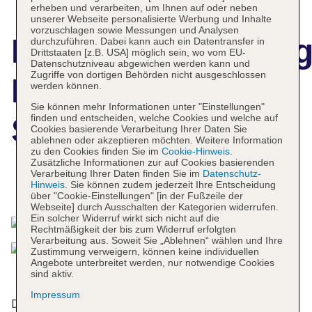
erheben und verarbeiten, um Ihnen auf oder neben
unserer Webseite personalisierte Werbung und Inhalte
vorzuschlagen sowie Messungen und Analysen
Hotelbeschreibun
durchzuführen. Dabei kann auch ein Datentransfer in
Drittstaaten [z.B. USA] möglich sein, wo vom EU-
Datenschutzniveau abgewichen werden kann und
Zugriffe von dortigen Behörden nicht ausgeschlossen
Ewan Ajman
werden können.
Sie können mehr Informationen unter "Einstellungen"
finden und entscheiden, welche Cookies und welche auf
Suites Hotel
Cookies basierende Verarbeitung Ihrer Daten Sie
ablehnen oder akzeptieren möchten. Weitere Information
zu den Cookies finden Sie im
Cookie-Hinweis
.
Zusätzliche Informationen zur auf Cookies basierenden
Verarbeitung Ihrer Daten finden Sie im
Datenschutz-
Hinweis
. Sie können zudem jederzeit Ihre Entscheidung
Das bietet Ihre Unterkunft
über "Cookie-Einstellungen" [in der Fußzeile der
Webseite] durch Ausschalten der Kategorien widerrufen.
Ein solcher Widerruf wirkt sich nicht auf die
Rechtmäßigkeit der bis zum Widerruf erfolgten
Verarbeitung aus. Soweit Sie „Ablehnen“ wählen und Ihre
Zustimmung verweigern, können keine individuellen
Angebote unterbreitet werden, nur notwendige Cookies
sind aktiv.
Impressum
Das Apartmenthotel bietet 108 Zimmer auf 12