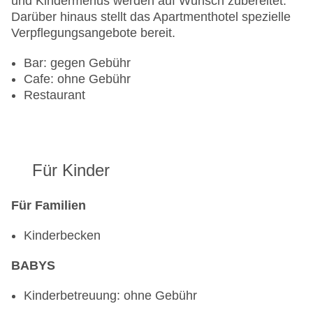
und Kindermenüs werden auf Wunsch zubereitet.
Anzahl der Konferenzräume: 1
Darüber hinaus stellt das Apartmenthotel spezielle
Anzahl der Aufzüge: 1
Verpflegungsangebote bereit.
Zimmerservice
Sonnenterrasse
Bar: gegen Gebühr
Gesamtanzahl der Stockwerke: 12
Cafe: ohne Gebühr
Gesamtanzahl der Zimmer: 108
Restaurant
Pools:Kinderbecken, Indoor Pool, Outdoor Pool,
Sonnenschirme am Pool
Zahlungsarten: American Express, Diners Club,
Visa
Landeskategorie: 4 Sterne
Für Kinder
Für Familien
Kinderbecken
BABYS
Kinderbetreuung: ohne Gebühr