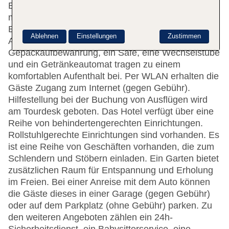
Etagen, die mit einem Aufzug erreichbar sind. Das
mehrsprachige Personal an der Rezeption im
Empfangsbereich steht zur Seite beim Ein- und
Ablehnen
Einstellungen
Zustimmen
Auschecken. Serviceleistungen wie eine
Gepäckaufbewahrung, ein Safe, eine Wechselstube
und ein Getränkeautomat tragen zu einem
komfortablen Aufenthalt bei. Per WLAN erhalten die
Gäste Zugang zum Internet (gegen Gebühr).
Hilfestellung bei der Buchung von Ausflügen wird
am Tourdesk geboten. Das Hotel verfügt über eine
Reihe von behindertengerechten Einrichtungen.
Rollstuhlgerechte Einrichtungen sind vorhanden. Es
ist eine Reihe von Geschäften vorhanden, die zum
Schlendern und Stöbern einladen. Ein Garten bietet
zusätzlichen Raum für Entspannung und Erholung
im Freien. Bei einer Anreise mit dem Auto können
die Gäste dieses in einer Garage (gegen Gebühr)
oder auf dem Parkplatz (ohne Gebühr) parken. Zu
den weiteren Angeboten zählen ein 24h-