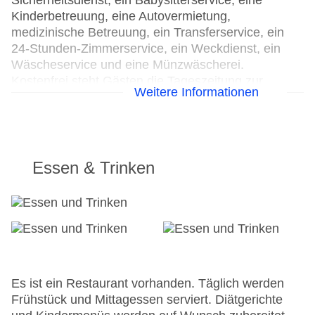
Sicherheitsdienst, ein Babysitterservice, eine
Kinderbetreuung, eine Autovermietung,
medizinische Betreuung, ein Transferservice, ein
24-Stunden-Zimmerservice, ein Weckdienst, ein
Wäscheservice und eine Münzwäscherei.
Kostenfrei steht Gästen die Tageszeitung zur
Weitere Informationen
Verfügung. Im Geschäftsbereich (Business-Center)
sind Faxgerät und Fotokopierer vorhanden.
24h Rezeption
Parkplatz
Essen & Trinken
Check-in von: 14:00:00
Check-out bis: 12:00:00
Konferenzraum
Garage: gegen Gebühr
Garten: gegen Gebühr
Hoteleröffnung: 2015
Hotelsafe
Es ist ein Restaurant vorhanden. Täglich werden
WLAN/WiFi im Hotel: gegen Gebühr
Frühstück und Mittagessen serviert. Diätgerichte
Lift