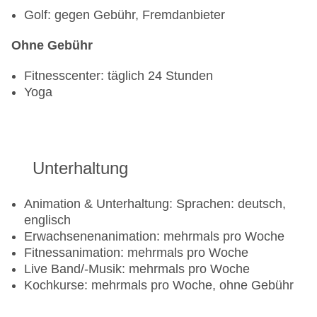
Gebühr, täglich 07:00 Uhr - 22:00 Uhr, mit
Golf: gegen Gebühr, Fremdanbieter
Terrasse, am Pool
Poolbar Outdoor „Pool Bar“: täglich 10:00 Uhr -
Ohne Gebühr
22:30 Uhr, gegen Gebühr
Fitnesscenter: täglich 24 Stunden
Yoga
Unterhaltung
Animation & Unterhaltung: Sprachen: deutsch,
englisch
Erwachsenenanimation: mehrmals pro Woche
Fitnessanimation: mehrmals pro Woche
Live Band/-Musik: mehrmals pro Woche
Kochkurse: mehrmals pro Woche, ohne Gebühr