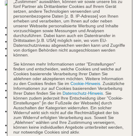
„Zustimmen“ auswählen, können wir sowie unsere bis zu
fünf Partner als Drittanbieter Cookies auf Ihrem Gerät
setzen, andere Technologien verwenden und
personenbezogene Daten [z. B. IP-Adresse] von Ihnen
erheben und verarbeiten, um Ihnen auf oder neben
unserer Webseite personalisierte Werbung und Inhalte
Mindestalter in der Unterkunft: 16 Jahre
vorzuschlagen sowie Messungen und Analysen
Adults-only-Bereich
durchzuführen. Dabei kann auch ein Datentransfer in
Drittstaaten [z.B. USA] möglich sein, wo vom EU-
Check-in Zeit ab 14:00 Uhr
Datenschutzniveau abgewichen werden kann und Zugriffe
Check-out Zeit bis 12:00 Uhr
von dortigen Behörden nicht ausgeschlossen werden
Early Check-in: täglich 08:00 Uhr - 14:00 Uhr,
können.
gegen Gebühr, Anfrage notwendig
Sie können mehr Informationen unter "Einstellungen"
Late Check-out: täglich 12:00 Uhr - 18:00 Uhr,
finden und entscheiden, welche Cookies und welche auf
Cookies basierende Verarbeitung Ihrer Daten Sie
gegen Gebühr, Anfrage notwendig
ablehnen oder akzeptieren möchten. Weitere Information
Hoteleröffnung: 2016
zu den Cookies finden Sie im
Cookie-Hinweis
. Zusätzliche
Informationen zur auf Cookies basierenden Verarbeitung
Letzte Komplettrenovierung: 2022
Ihrer Daten finden Sie im
Datenschutz-Hinweis
. Sie
Rezeption: täglich 24 Stunden, Sprachen:
können zudem jederzeit Ihre Entscheidung über "Cookie-
Einstellungen" [in der Fußzeile der Webseite] durch
deutsch, englisch, Hotelsafe: ohne Gebühr
Ausschalten der Kategorien widerrufen. Ein solcher
Gästebetreuung: Sprachen: deutsch, englisch,
Widerruf wirkt sich nicht auf die Rechtmäßigkeit der bis
zum Widerruf erfolgten Verarbeitung aus. Soweit Sie
spanisch, französisch
„Ablehnen“ wählen und Ihre Zustimmung verweigern,
Lift
können keine individuellen Angebote unterbreitet werden,
Gemeinschaftslounge/TV-Bereich
nur notwendige Cookies sind aktiv.