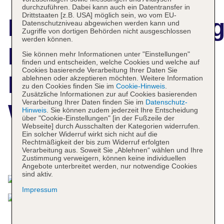
durchzuführen. Dabei kann auch ein Datentransfer in
Drittstaaten [z.B. USA] möglich sein, wo vom EU-
Hotelbeschreibun
Datenschutzniveau abgewichen werden kann und
Zugriffe von dortigen Behörden nicht ausgeschlossen
werden können.
Express by
Sie können mehr Informationen unter "Einstellungen"
finden und entscheiden, welche Cookies und welche auf
Cookies basierende Verarbeitung Ihrer Daten Sie
Holiday Inn
ablehnen oder akzeptieren möchten. Weitere Information
zu den Cookies finden Sie im
Cookie-Hinweis
.
Zusätzliche Informationen zur auf Cookies basierenden
Verarbeitung Ihrer Daten finden Sie im
Datenschutz-
Waterfront
Hinweis
. Sie können zudem jederzeit Ihre Entscheidung
über "Cookie-Einstellungen" [in der Fußzeile der
Webseite] durch Ausschalten der Kategorien widerrufen.
Ein solcher Widerruf wirkt sich nicht auf die
Rechtmäßigkeit der bis zum Widerruf erfolgten
Verarbeitung aus. Soweit Sie „Ablehnen“ wählen und Ihre
Das bietet Ihre Unterkunft
Zustimmung verweigern, können keine individuellen
Angebote unterbreitet werden, nur notwendige Cookies
sind aktiv.
Impressum