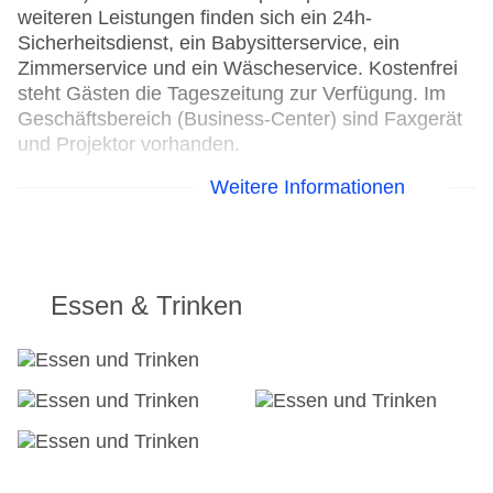
weiteren Leistungen finden sich ein 24h-
Sicherheitsdienst, ein Babysitterservice, ein
Zimmerservice und ein Wäscheservice. Kostenfrei
steht Gästen die Tageszeitung zur Verfügung. Im
Geschäftsbereich (Business-Center) sind Faxgerät
und Projektor vorhanden.
Weitere Informationen
24h Rezeption
Parkplatz
Check-in von: 15:00:00
Check-out bis: 11:00:00
Konferenzraum
Essen & Trinken
Garage: gegen Gebühr
Hoteleröffnung: 1999
Hotelsafe
WLAN/WiFi im Hotel
Letzte umfassende Renovierung: 2003
Lift
Anzahl der Aufzüge: 2