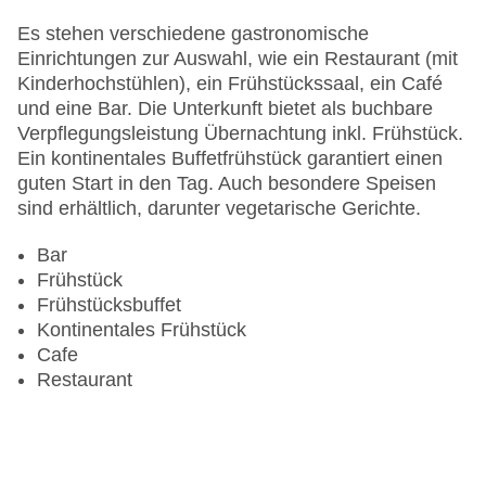
Haustiere: gegen Gebühr
Haustiere auf Anfrage: ohne Gebühr
Es stehen verschiedene gastronomische
Zimmerservice
Einrichtungen zur Auswahl, wie ein Restaurant (mit
Gesamtanzahl der Stockwerke: 5
Kinderhochstühlen), ein Frühstückssaal, ein Café
Gesamtanzahl der Zimmer: 145
und eine Bar. Die Unterkunft bietet als buchbare
Zahlungsarten: American Express, Diners Club,
Verpflegungsleistung Übernachtung inkl. Frühstück.
EC Maestro, Mastercard, Visa
Ein kontinentales Buffetfrühstück garantiert einen
Landeskategorie: 3 Sterne
guten Start in den Tag. Auch besondere Speisen
sind erhältlich, darunter vegetarische Gerichte.
Bar
Frühstück
Frühstücksbuffet
Kontinentales Frühstück
Cafe
Restaurant