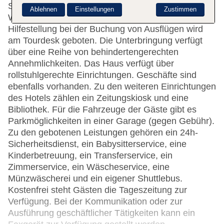
Safe stehen als Serviceleistungen zur Verfügung.
Ablehnen
Einstellungen
Zustimmen
WLAN ist in den öffentlichen Bereichen verfügbar.
Hilfestellung bei der Buchung von Ausflügen wird
am Tourdesk geboten. Die Unterbringung verfügt
über eine Reihe von behindertengerechten
Annehmlichkeiten. Das Haus verfügt über
rollstuhlgerechte Einrichtungen. Geschäfte sind
ebenfalls vorhanden. Zu den weiteren Einrichtungen
des Hotels zählen ein Zeitungskiosk und eine
Bibliothek. Für die Fahrzeuge der Gäste gibt es
Parkmöglichkeiten in einer Garage (gegen Gebühr).
Zu den gebotenen Leistungen gehören ein 24h-
Sicherheitsdienst, ein Babysitterservice, eine
Kinderbetreuung, ein Transferservice, ein
Zimmerservice, ein Wäscheservice, eine
Münzwäscherei und ein eigener Shuttlebus.
Kostenfrei steht Gästen die Tageszeitung zur
Verfügung. Bei der Kommunikation oder zur
Ausführung geschäftlicher Tätigkeiten kann ein