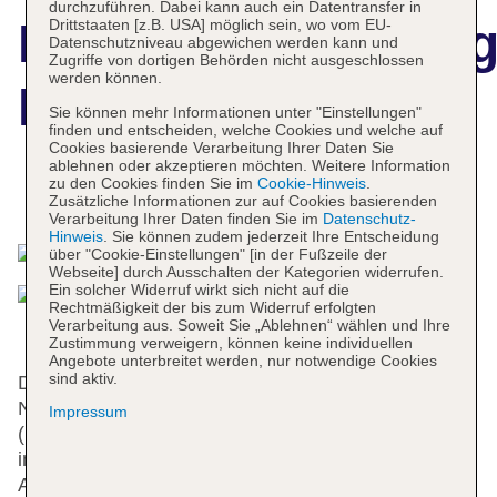
durchzuführen. Dabei kann auch ein Datentransfer in
Hotelbeschreibun
Drittstaaten [z.B. USA] möglich sein, wo vom EU-
Datenschutzniveau abgewichen werden kann und
Zugriffe von dortigen Behörden nicht ausgeschlossen
werden können.
Fabric
Sie können mehr Informationen unter "Einstellungen"
finden und entscheiden, welche Cookies und welche auf
Cookies basierende Verarbeitung Ihrer Daten Sie
ablehnen oder akzeptieren möchten. Weitere Information
zu den Cookies finden Sie im
Cookie-Hinweis
.
Das bietet Ihre Unterkunft
Zusätzliche Informationen zur auf Cookies basierenden
Verarbeitung Ihrer Daten finden Sie im
Datenschutz-
Hinweis
. Sie können zudem jederzeit Ihre Entscheidung
über "Cookie-Einstellungen" [in der Fußzeile der
Webseite] durch Ausschalten der Kategorien widerrufen.
Ein solcher Widerruf wirkt sich nicht auf die
Rechtmäßigkeit der bis zum Widerruf erfolgten
Verarbeitung aus. Soweit Sie „Ablehnen“ wählen und Ihre
Zustimmung verweigern, können keine individuellen
Angebote unterbreitet werden, nur notwendige Cookies
sind aktiv.
Das Hotel mit einem Aufzug verfügt über 33
Nichtraucherzimmer. Mehrsprachiges Personal
Impressum
(Englisch, Deutsch, Französisch) an der Rezeption
im Empfangsbereich steht zur Seite beim Ein- und
Auschecken. Eine Gepäckaufbewahrung und ein