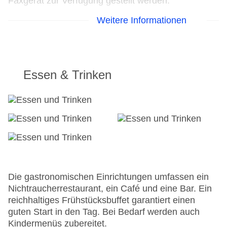
Faxgerät zur Verfügung gestellt werden.
Weitere Informationen
24h Rezeption
Check-in von: 15:00:00
Check-out bis: 12:00:00
Garage: gegen Gebühr
Hoteleröffnung: 2013
Essen & Trinken
Hotelsafe
WLAN/WiFi im Hotel
Letzte umfassende Renovierung: 2023
Lift
Anzahl der Aufzüge: 1
Haustiere
Zimmerservice
Gesamtanzahl der Zimmer: 33
Zahlungsarten: American Express, Mastercard,
Die gastronomischen Einrichtungen umfassen ein
Visa
Nichtraucherrestaurant, ein Café und eine Bar. Ein
Landeskategorie: 4 Sterne
reichhaltiges Frühstücksbuffet garantiert einen
guten Start in den Tag. Bei Bedarf werden auch
Kindermenüs zubereitet.