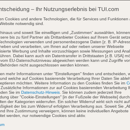
ntscheidung – Ihr Nutzungserlebnis bei TUI.com
en Cookies und andere Technologien, die für Services und Funktionen 
Website notwendig sind.
hinaus und soweit Sie einwilligen und „Zustimmen“ auswählen, können
sere bis zu fünf Partner als Drittanbieter Cookies auf Ihrem Gerät setz
Technologien verwenden und personenbezogene Daten [z. B. IP-Adres
heben und verarbeiten, um Ihnen auf oder neben unserer Webseite
isierte Werbung und Inhalte vorzuschlagen sowie Messungen und Ana
ühren. Dabei kann auch ein Datentransfer in Drittstaaten [z.B. USA] mö
o vom EU-Datenschutzniveau abgewichen werden kann und Zugriffe vo
 Behörden nicht ausgeschlossen werden können.
en mehr Informationen unter "Einstellungen" finden und entscheiden, 
und welche auf Cookies basierende Verarbeitung Ihrer Daten Sie able
eptieren möchten. Weitere Information zu den Cookies finden Sie im
Co
. Zusätzliche Informationen zur auf Cookies basierenden Verarbeitung I
nden Sie im
Datenschutz-Hinweis
. Sie können zudem jederzeit Ihre
dung über "Cookie-Einstellungen" [in der Fußzeile der Webseite] durch
ten der Kategorien widerrufen. Ein solcher Widerruf wirkt sich nicht auf
igkeit der bis zum Widerruf erfolgten Verarbeitung aus. Soweit Sie „A
nd Ihre Zustimmung verweigern, können keine individuellen Angebote
itet werden, nur notwendige Cookies sind aktiv.
sum