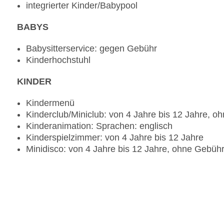
integrierter Kinder/Babypool
Swim up Bar „Salt & Sea“: wetterabhängig, täglic
Café „Spectrum Lounge“: täglich 09:00 Uhr - 18:
BABYS
Bar „Xolo Sports Bar“: ab 21 Jahre, täglich 17:00
Babysitterservice: gegen Gebühr
Kinderhochstuhl
KINDER
Kindermenü
Kinderclub/Miniclub: von 4 Jahre bis 12 Jahre, o
Kinderanimation: Sprachen: englisch
Kinderspielzimmer: von 4 Jahre bis 12 Jahre
Minidisco: von 4 Jahre bis 12 Jahre, ohne Gebüh