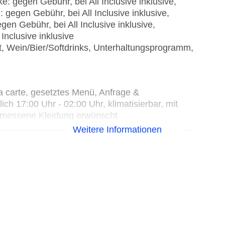
: gegen Gebühr, bei All Inclusive inklusive,
 gegen Gebühr, bei All Inclusive inklusive,
en Gebühr, bei All Inclusive inklusive,
Inclusive inklusive
et, Wein/Bier/Softdrinks, Unterhaltungsprogramm,
 la carte, gesetztes Menü, Anfrage &
ch 17:00 Uhr - 02:00 Uhr, klimatisierbar, mit
gemessene Kleidung erwünscht
tenfreie Gerichte: gegen Gebühr, vegetarische
Weitere Informationen
otwendig, gegen Gebühr, täglich 07:00 Uhr -
2:30 Uhr, klimatisierbar, mit Terrasse,
h, glutenfreie Gerichte: gegen Gebühr,
gen Gebühr, vegetarische Gerichte: gegen
rvierung nicht notwendig, gegen Gebühr, täglich
klimatisierbar, mit Terrasse