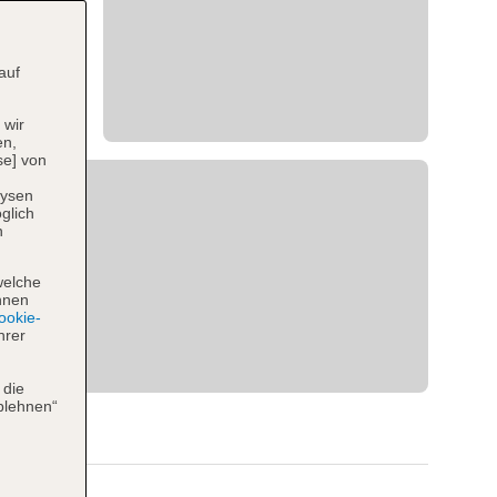
auf
 wir
en,
se] von
lysen
glich
n
welche
hnen
okie-
hrer
 die
blehnen“