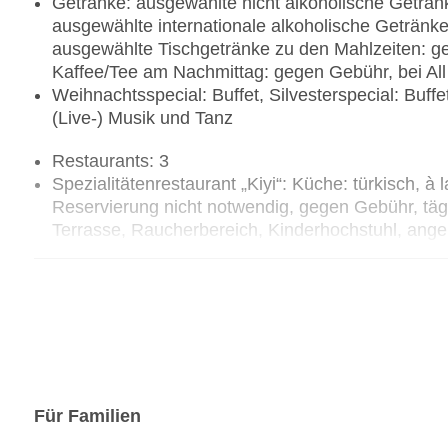
Getränke: ausgewählte nicht alkoholische Getränke
ausgewählte internationale alkoholische Getränke:
ausgewählte Tischgetränke zu den Mahlzeiten: geg
Kaffee/Tee am Nachmittag: gegen Gebühr, bei All 
Weihnachtsspecial: Buffet, Silvesterspecial: Buff
(Live-) Musik und Tanz
Restaurants: 3
Spezialitätenrestaurant „Kiyi“: Küche: türkisch, à
Reservierung nicht notwendig, gegen Gebühr, tägli
Terrasse, Raucherbereich, Kinderhochstuhl, an
Restaurant „Spectrum“: Küche: international, glu
Gerichte, Buffet, Anfrage & Reservierung nicht n
11:00 Uhr, 12:30 Uhr - 15:30 Uhr und 18:30 Uhr - 2
Raucherbereich, Kinderhochstuhl
Spezialitätenrestaurant „Gioia“: Küche: italienisc
Kindermenü: gegen Gebühr, leichte Gerichte: ge
Gebühr, à la carte, Showcooking, Anfrage & Rese
12:30 Uhr - 15:30 Uhr und 19:00 Uhr - 23:00 Uhr, 
Für Familien
Bars & mehr: 3