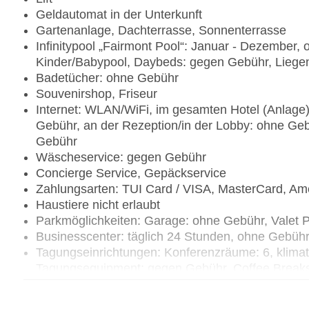
Geldautomat in der Unterkunft
Gartenanlage, Dachterrasse, Sonnenterrasse
Infinitypool „Fairmont Pool“: Januar - Dezember, 
Kinder/Babypool, Daybeds: gegen Gebühr, Liege
Badetücher: ohne Gebühr
Souvenirshop, Friseur
Internet: WLAN/WiFi, im gesamten Hotel (Anlage)
Gebühr, an der Rezeption/in der Lobby: ohne Geb
Gebühr
Wäscheservice: gegen Gebühr
Concierge Service, Gepäckservice
Zahlungsarten: TUI Card / VISA, MasterCard, Am
Haustiere nicht erlaubt
Parkmöglichkeiten: Garage: ohne Gebühr, Valet 
Businesscenter: täglich 24 Stunden, ohne Gebühr
Tagungseinrichtungen: Konferenzräume: 6, klimat
Tagungsequipment: gegen Gebühr, Coffee Break
Gebäudeanzahl: 1, Etagen: 14, Zimmer: 252
Landeskategorie: 5 Sterne