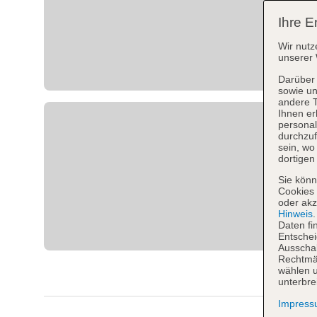
Ihre E
Wir nutz
unserer 
Darüber 
sowie un
andere 
Ihnen er
personal
durchzuf
sein, w
dortigen
Sie könn
Cookies 
oder akz
Hinweis
Daten fi
Entschei
Ausschal
Rechtmäß
wählen u
unterbre
Impres