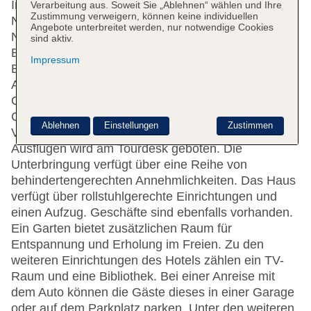
In einem 2-stöckigen Haupthaus und 3
Verarbeitung aus. Soweit Sie „Ablehnen“ wählen und Ihre
Zustimmung verweigern, können keine individuellen
Nebengebäuden stehen den Gästen 107
Angebote unterbreitet werden, nur notwendige Cookies
Nichtraucherzimmer zur Verfügung.
sind aktiv.
Englischsprachiges Personal an der Rezeption im
Impressum
Empfangsbereich steht zur Seite beim Ein- und
Auschecken. Die Einrichtung umfasst eine
Gepäckaufbewahrung, einen Safe und einen
Getränkeautomaten. Im Hotel steht WLAN zur
Ablehnen
Einstellungen
Zustimmen
Verfügung. Hilfestellung bei der Buchung von
Ausflügen wird am Tourdesk geboten. Die
Unterbringung verfügt über eine Reihe von
behindertengerechten Annehmlichkeiten. Das Haus
verfügt über rollstuhlgerechte Einrichtungen und
einen Aufzug. Geschäfte sind ebenfalls vorhanden.
Ein Garten bietet zusätzlichen Raum für
Entspannung und Erholung im Freien. Zu den
weiteren Einrichtungen des Hotels zählen ein TV-
Raum und eine Bibliothek. Bei einer Anreise mit
dem Auto können die Gäste dieses in einer Garage
oder auf dem Parkplatz parken. Unter den weiteren