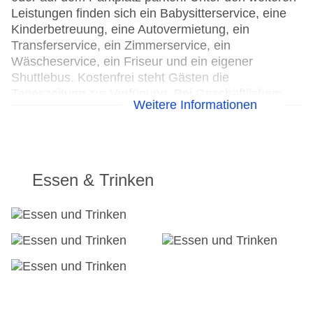
Leistungen finden sich ein Babysitterservice, eine
Kinderbetreuung, eine Autovermietung, ein
Transferservice, ein Zimmerservice, ein
Wäscheservice, ein Friseur und ein eigener
Shuttlebus. Kostenfrei steht Gästen die
Tageszeitung zur Verfügung. Bei Geschäftlichem
Weitere Informationen
hilft das Business-Center gerne weiter und bietet
ein Faxgerät an.
24h Rezeption
Parkplatz
Essen & Trinken
Check-in von: 15:00:00
Check-out bis: 12:00:00
Konferenzraum
Garage
Garten: ohne Gebühr
Hoteleröffnung: 2005
Hotelsafe
WLAN/WiFi im Hotel