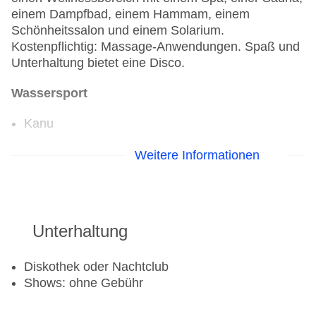
einem Dampfbad, einem Hammam, einem
Schönheitssalon und einem Solarium.
Kostenpflichtig: Massage-Anwendungen. Spaß und
Unterhaltung bietet eine Disco.
Wassersport
Kanu
Golf
Weitere Informationen
Golfplatz: gegen Gebühr
Aerobic
Unterhaltung
Fitnessraum
Tennisplatz
Diskothek oder Nachtclub
Shows: ohne Gebühr