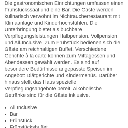
Letzte umfassende Renovierung: 2017
Die gastronomischen Einrichtungen umfassen einen
Lift
Frühstückssaal und eine Bar. Die Gäste werden
Anzahl der Konferenzräume: 2
kulinarisch verwöhnt im Nichtraucherrestaurant mit
Anzahl der Aufzüge: 1
Klimaanlage und Kinderhochstühlen. Die
Zimmerservice
Unterbringung bietet als buchbare
Sonnenterrasse
Verpflegungsleistungen Halbpension, Vollpension
Gesamtanzahl der Stockwerke: 2
und All-Inclusive. Zum Frühstück bedienen sich die
Gesamtanzahl der Zimmer: 107
Gäste am reichhaltigen Buffet. Verschiedene
Pools:Kinderbecken, Indoor Pool, Outdoor Pool,
Gerichte à la carte können zum Mittagessen und
Sonnenschirme am Pool, Liegen am Pool
Abendessen gewählt werden. Es sind auf
Zahlungsarten: American Express, Diners Club,
besondere Bedürfnisse angepasste Speisen im
EC Maestro, Mastercard, Visa
Angebot: Diätgerichte und Kindermenüs. Darüber
Landeskategorie: 5 Sterne
hinaus stellt das Haus spezielle
Verpflegungsangebote bereit. Alkoholische
Getränke sind für die Gäste inklusive.
All Inclusive
Bar
Frühstück
Frühstücksbuffet