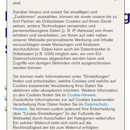
sind.
Hotelbeschreibun
Darüber hinaus und soweit Sie einwilligen und
„Zustimmen“ auswählen, können wir sowie unsere bis zu
fünf Partner als Drittanbieter Cookies auf Ihrem Gerät
setzen, andere Technologien verwenden und
Fairplay Golf &
personenbezogene Daten [z. B. IP-Adresse] von Ihnen
erheben und verarbeiten, um Ihnen auf oder neben
unserer Webseite personalisierte Werbung und Inhalte
Spa Resort
vorzuschlagen sowie Messungen und Analysen
durchzuführen. Dabei kann auch ein Datentransfer in
Drittstaaten [z.B. USA] möglich sein, wo vom EU-
Datenschutzniveau abgewichen werden kann und
Zugriffe von dortigen Behörden nicht ausgeschlossen
werden können.
Das bietet Ihre Unterkunft
Sie können mehr Informationen unter "Einstellungen"
finden und entscheiden, welche Cookies und welche auf
Cookies basierende Verarbeitung Ihrer Daten Sie
ablehnen oder akzeptieren möchten. Weitere Information
zu den Cookies finden Sie im
Cookie-Hinweis
.
Zusätzliche Informationen zur auf Cookies basierenden
Verarbeitung Ihrer Daten finden Sie im
Datenschutz-
Hinweis
. Sie können zudem jederzeit Ihre Entscheidung
über "Cookie-Einstellungen" [in der Fußzeile der
Webseite] durch Ausschalten der Kategorien widerrufen.
Ein solcher Widerruf wirkt sich nicht auf die
Rechtmäßigkeit der bis zum Widerruf erfolgten