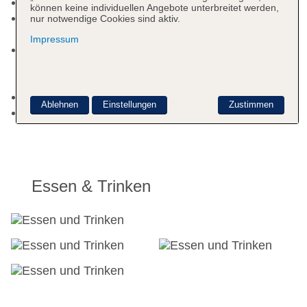
Zahlungsarten: TUI Card / VISA, MasterCard
können keine individuellen Angebote unterbreitet werden,
Haustier: Hund erlaubt: ca. 39 EUR, Anfrage &
nur notwendige Cookies sind aktiv.
Reservierung notwendig
Impressum
Parkmöglichkeiten: Parkplatz (nach
Verfügbarkeit), bewacht: ohne Gebühr, Garage:
ohne Gebühr
Etagen: 3, Zimmer: 123
Ablehnen
Einstellungen
Zustimmen
Landeskategorie: keine Sterneklassifizierung
Essen & Trinken