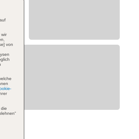
auf
 wir
en,
se] von
lysen
glich
n
welche
hnen
okie-
hrer
 die
blehnen“