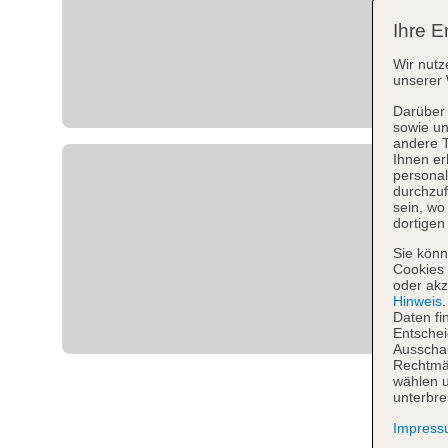
Ihre E
Wir nutz
unserer 
Darüber 
sowie un
andere 
Ihnen er
personal
durchzuf
sein, w
dortigen
Sie könn
Cookies 
oder akz
Hinweis
Daten fi
Entschei
Ausschal
Rechtmäß
wählen u
unterbre
Impres