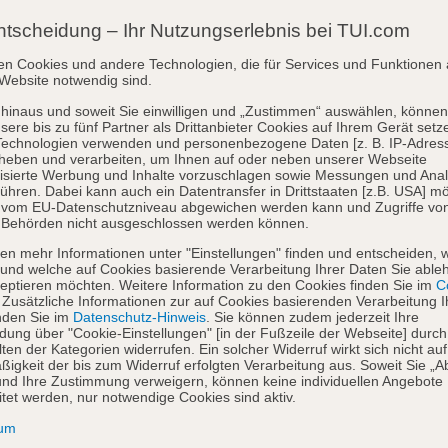
ntscheidung – Ihr Nutzungserlebnis bei TUI.com
en Cookies und andere Technologien, die für Services und Funktionen 
Website notwendig sind.
hinaus und soweit Sie einwilligen und „Zustimmen“ auswählen, können
sere bis zu fünf Partner als Drittanbieter Cookies auf Ihrem Gerät setz
Technologien verwenden und personenbezogene Daten [z. B. IP-Adres
heben und verarbeiten, um Ihnen auf oder neben unserer Webseite
isierte Werbung und Inhalte vorzuschlagen sowie Messungen und Ana
ühren. Dabei kann auch ein Datentransfer in Drittstaaten [z.B. USA] mö
o vom EU-Datenschutzniveau abgewichen werden kann und Zugriffe vo
 Behörden nicht ausgeschlossen werden können.
en mehr Informationen unter "Einstellungen" finden und entscheiden, 
und welche auf Cookies basierende Verarbeitung Ihrer Daten Sie able
eptieren möchten. Weitere Information zu den Cookies finden Sie im
Co
. Zusätzliche Informationen zur auf Cookies basierenden Verarbeitung I
nden Sie im
Datenschutz-Hinweis
. Sie können zudem jederzeit Ihre
dung über "Cookie-Einstellungen" [in der Fußzeile der Webseite] durch
ten der Kategorien widerrufen. Ein solcher Widerruf wirkt sich nicht auf
igkeit der bis zum Widerruf erfolgten Verarbeitung aus. Soweit Sie „A
nd Ihre Zustimmung verweigern, können keine individuellen Angebote
itet werden, nur notwendige Cookies sind aktiv.
sum