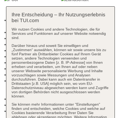
Ihre Entscheidung – Ihr Nutzungserlebnis
Kurtaxe/Ökotaxe/Touristensteuer zahlbar vor Ort:
bei TUI.com
pro Nacht/pro Person ca. 3.50 EUR
Wir nutzen Cookies und andere Technologien, die für
Check-in Zeit ab 16:00 Uhr
Services und Funktionen auf unserer Website notwendig
sind.
Check-out Zeit bis 10:00 Uhr
Rezeption
Darüber hinaus und soweit Sie einwilligen und
Lift
„Zustimmen“ auswählen, können wir sowie unsere bis zu
fünf Partner als Drittanbieter Cookies auf Ihrem Gerät
Wintergarten, Gemeinschaftslounge/TV-Bereich
setzen, andere Technologien verwenden und
Geldautomat in der Unterkunft
personenbezogene Daten [z. B. IP-Adresse] von Ihnen
erheben und verarbeiten, um Ihnen auf oder neben
Sonnenterrasse
unserer Webseite personalisierte Werbung und Inhalte
Pools: 4
vorzuschlagen sowie Messungen und Analysen
durchzuführen. Dabei kann auch ein Datentransfer in
Pool „Happy's Badeparadies“: Indoor, beheizbar,
Drittstaaten [z.B. USA] möglich sein, wo vom EU-
Anzahl Wasserrutschen: 1, integrierter
Datenschutzniveau abgewichen werden kann und Zugriffe
von dortigen Behörden nicht ausgeschlossen werden
Kinder/Babypool, Liegen: ohne Gebühr
können.
Kinderpool: Indoor, beheizbar
Sie können mehr Informationen unter "Einstellungen"
Babypool: Indoor, beheizbar
finden und entscheiden, welche Cookies und welche auf
Activitypool „Strömungsbecken "Strudelino"“: ab 3
Cookies basierende Verarbeitung Ihrer Daten Sie
Jahre, Januar - Dezember, ohne Gebühr, Indoor,
ablehnen oder akzeptieren möchten. Weitere Information