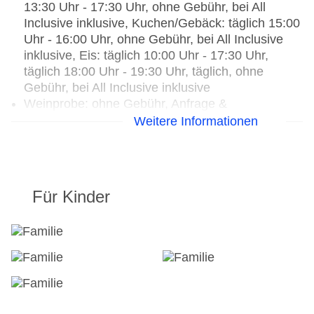
13:30 Uhr - 17:30 Uhr, ohne Gebühr, bei All
Inclusive inklusive, Kuchen/Gebäck: täglich 15:00
Uhr - 16:00 Uhr, ohne Gebühr, bei All Inclusive
inklusive, Eis: täglich 10:00 Uhr - 17:30 Uhr,
täglich 18:00 Uhr - 19:30 Uhr, täglich, ohne
Gebühr, bei All Inclusive inklusive
Weinprobe: ohne Gebühr, Anfrage &
Reservierung notwendig
Weitere Informationen
Weihnachtsspecial: Buffet, Wein/Bier/Softdrinks,
Unterhaltungsprogramm, Silvesterspecial: Buffet,
Menü, Wein/Bier/Softdrinks,
Unterhaltungsprogramm, (Live-) Musik und Tanz,
Für Kinder
Hauseigenes Feuerwerk
Restaurants: 2
Hauptrestaurant „Hebelstube“: Küche: regional,
Babynahrung, Kinderbuffet, lactosefreie Gerichte:
ohne Gebühr, Anfrage & Reservierung notwendig,
saisonale Gerichte, vegetarische Gerichte:
Anfrage & Reservierung notwendig, vegane