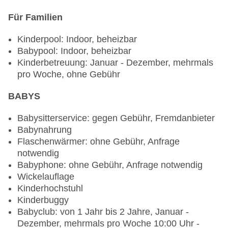
Gerichte: ohne Gebühr, Anfrage & Reservierung
Für Familien
notwendig, Buffet, à la carte, Reservierung nicht
notwendig, täglich 07:30 Uhr - 21:30 Uhr, zwei
Kinderpool: Indoor, beheizbar
Essenszeiten am Abend, mit Terrasse,
Babypool: Indoor, beheizbar
Kinderhochstuhl, angemessene Kleidung
Kinderbetreuung: Januar - Dezember, mehrmals
erwünscht
pro Woche, ohne Gebühr
Spezialitätenrestaurant „Funny´s“: Küche:
regional, Buffet, Anfrage & Reservierung
BABYS
notwendig, mehrmals pro Woche 17:30 Uhr -
20:30 Uhr
Babysitterservice: gegen Gebühr, Fremdanbieter
Bars & mehr: 3
Babynahrung
Bar „Georg-Thoma-Bar“: täglich 16:00 Uhr - 00:30
Flaschenwärmer: ohne Gebühr, Anfrage
Uhr
notwendig
Café „Cafe Chocolate“: täglich 08:00 Uhr - 21:00
Babyphone: ohne Gebühr, Anfrage notwendig
Uhr
Wickelauflage
Snack Bar „Snack Bar“: täglich 10:00 Uhr - 12:00
Kinderhochstuhl
Uhr, täglich, mehrmals pro Woche 13:30 Uhr -
Kinderbuggy
17:30 Uhr, ohne Gebühr
Babyclub: von 1 Jahr bis 2 Jahre, Januar -
Dezember, mehrmals pro Woche 10:00 Uhr -