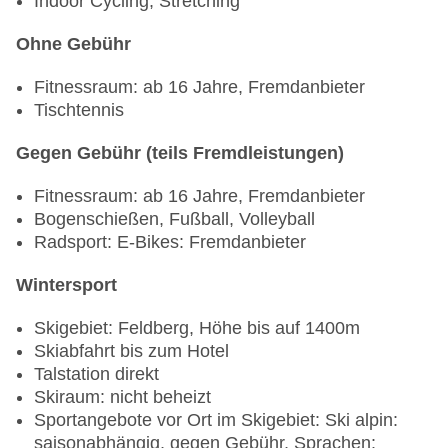
Indoor Cycling, Stretching
Teenclub: von 10 Jahre bis 15 Jahre,
Ohne Gebühr
saisonabhängig, Mo.-Fr., Sprachen: deutsch
Jugendanimation: von 11 Jahre bis 15 Jahre,
Fitnessraum: ab 16 Jahre, Fremdanbieter
saisonabhängig, mehrmals pro Woche 10:00 Uhr
Tischtennis
- 12:30 Uhr, mehrmals pro Woche 14:00 Uhr -
18:00 Uhr, Sprachen: deutsch
Gegen Gebühr (teils Fremdleistungen)
Fitnessraum: ab 16 Jahre, Fremdanbieter
Bogenschießen, Fußball, Volleyball
Radsport: E-Bikes: Fremdanbieter
Wintersport
Skigebiet: Feldberg, Höhe bis auf 1400m
Skiabfahrt bis zum Hotel
Talstation direkt
Skiraum: nicht beheizt
Sportangebote vor Ort im Skigebiet: Ski alpin:
saisonabhängig, gegen Gebühr, Sprachen: