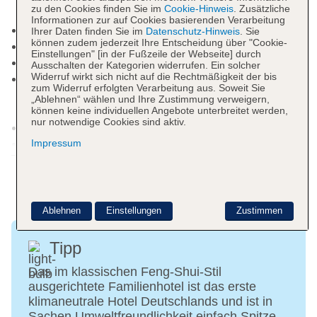
zu den Cookies finden Sie im
Cookie-Hinweis
. Zusätzliche
beheizbar
Informationen zur auf Cookies basierenden Verarbeitung
Badetücher: ohne Gebühr
Ihrer Daten finden Sie im
Datenschutz-Hinweis
. Sie
können zudem jederzeit Ihre Entscheidung über "Cookie-
Souvenirshop, Ladenzeile, Minimarkt
Einstellungen" [in der Fußzeile der Webseite] durch
Arzt
Ausschalten der Kategorien widerrufen. Ein solcher
Widerruf wirkt sich nicht auf die Rechtmäßigkeit der bis
Internet: WLAN/WiFi, im gesamten Hotel
zum Widerruf erfolgten Verarbeitung aus. Soweit Sie
(Anlage): ohne Gebühr, an der Rezeption/in der
„Ablehnen“ wählen und Ihre Zustimmung verweigern,
Lobby, in der Bar
können keine individuellen Angebote unterbreitet werden,
nur notwendige Cookies sind aktiv.
Waschsalon: gegen Gebühr
Zahlungsarten: TUI Card / VISA, MasterCard, EC
Impressum
Weitere Informationen
Karte/Maestro
Haustier: Hund erlaubt: pro Tag ca. 20 EUR,
Anfrage & Reservierung notwendig
Parkmöglichkeiten: Parkplatz (nach
Ablehnen
Einstellungen
Zustimmen
Verfügbarkeit), unbewacht: ohne Gebühr, Garage:
ohne Gebühr, Stellplätze, nicht überdacht: ohne
Tipp
Gebühr
Das im klassischen Feng-Shui-Stil
Gebäudeanzahl: 2, Etagen: 5, Zimmer: 110,
ausgerichtete Familienhotel ist das erste
Nebengebäude: 1, Etagen Nebengebäude: 2
klimaneutrale Hotel Deutschlands und ist in
Landeskategorie: 4 Sterne
Sachen Umweltfreundlichkeit einfach Spitze.