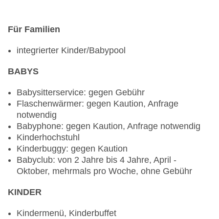
mediterran, regional, Fisch/Meeresfrüchte,
Grillgerichte, glutenfreie Gerichte: gegen Gebühr,
Für Familien
Anfrage notwendig, lactosefreie Gerichte: gegen
Gebühr, Anfrage notwendig, vegetarische
integrierter Kinder/Babypool
Gerichte: gegen Gebühr, Anfrage notwendig, à la
carte, gegen Gebühr, klimatisierbar, mit Terrasse,
BABYS
am Strand, angemessene Kleidung erwünscht
Restaurant „Lanterna Grill“: Küche: landestypisch,
Babysitterservice: gegen Gebühr
mediterran, regional, Fisch/Meeresfrüchte,
Flaschenwärmer: gegen Kaution, Anfrage
Grillgerichte, glutenfreie Gerichte: gegen Gebühr,
notwendig
Anfrage notwendig, lactosefreie Gerichte: gegen
Babyphone: gegen Kaution, Anfrage notwendig
Gebühr, Anfrage notwendig, vegetarische
Kinderhochstuhl
Gerichte: gegen Gebühr, Anfrage notwendig, à la
Kinderbuggy: gegen Kaution
carte, Reservierung notwendig, gegen Gebühr,
Babyclub: von 2 Jahre bis 4 Jahre, April -
Mai - September, wöchentlich, mit Terrasse,
Oktober, mehrmals pro Woche, ohne Gebühr
angemessene Kleidung erwünscht
Lobbybar: April - Oktober, täglich, gegen Gebühr
KINDER
Im Reisezeitraum 19.04.2026 - 08.10.2026:
Kindermenü, Kinderbuffet