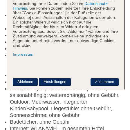
Verarbeitung Ihrer Daten finden Sie im
Datenschutz-
Hinweis
. Sie können zudem jederzeit Ihre Entscheidung
über "Cookie-Einstellungen" [in der Fußzeile der
Kurtaxe/Ökotaxe/Touristensteuer zahlbar vor Ort:
Webseite] durch Ausschalten der Kategorien widerrufen.
pro Tag/pro Person ca. 2 EUR
Ein solcher Widerruf wirkt sich nicht auf die
Rechtmäßigkeit der bis zum Widerruf erfolgten
Nichtraucherhotel
Verarbeitung aus. Soweit Sie „Ablehnen“ wählen und Ihre
Check-in Zeit ab 15:00 Uhr
Zustimmung verweigern, können keine individuellen
Angebote unterbreitet werden, nur notwendige Cookies
Check-out Zeit bis 11:00 Uhr
sind aktiv.
Letzte Komplettrenovierung: 2009
Impressum
Rezeption: täglich 24 Stunden, Sprachen:
deutsch, englisch, italienisch, Geldwechsel
möglich
Lift
Geldautomat in der Unterkunft
Ablehnen
Einstellungen
Zustimmen
Pool „Family Aqua Fun“: Mai - September;
saisonabhängig; wetterabhängig, ohne Gebühr,
Outdoor, Meerwasser, integrierter
Kinder/Babypool, Liegestühle: ohne Gebühr,
Sonnenschirme: ohne Gebühr
Badetücher: ohne Gebühr
Internet: WLAN/WiFi, im gesamten Hotel