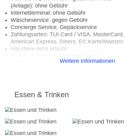
(Anlage): ohne Gebühr
Internetterminal: ohne Gebühr
Wäscheservice: gegen Gebühr
Concierge Service, Gepäckservice
Zahlungsarten: TUI Card / VISA, MasterCard,
American Express, Diners, EC Karte/Maestro
Haustiere nicht erlaubt
Parkmöglichkeiten: Parkplatz (nach
Weitere Informationen
Verfügbarkeit), unbewacht: ca. 10 EUR, Anfrage
& Reservierung nicht notwendig
Tagungseinrichtungen: Konferenzräume: 2,
klimatisierte Tagungsräume, Tageslicht,
Tagungsequipment: gegen Gebühr, Coffee
Essen & Trinken
Breaks: gegen Gebühr
Gebäudeanzahl: 1, Etagen: 4, Zimmer: 404
Landeskategorie: 4 Sterne