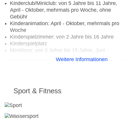
Kinderclub/Miniclub: von 5 Jahre bis 11 Jahre,
Halbpension Plus (vom 13.06. bis 05.09.2026)
April - Oktober, mehrmals pro Woche, ohne
beinhaltet:
Gebühr
Kinderanimation: April - Oktober, mehrmals pro
Getränke zu den Mahlzeiten inbegriffen (außer
Woche
Frühstück): Bier vom Fass, Wein, Säfte mit und
Kinderspielzimmer: von 2 Jahre bis 16 Jahre
ohne Kohlensäure sowie Wasser
Kinderspielplatz
Angepasste Ernährung für Allergiker auf Anfrage
Minidisco: von 2 Jahre bis 15 Jahre, Juni -
(nach Voranmeldung)
August, mehrmals pro Woche, ohne Gebühr
Weitere Informationen
TEENS
Teenclub: von 12 Jahre bis 15 Jahre, April -
Oktober, mehrmals pro Woche, ohne Gebühr
Sport & Fitness
Jugendanimation: April - Oktober, mehrmals pro
Woche