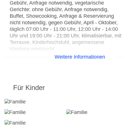
Gebühr, Anfrage notwendig, vegetarische
Gerichte: ohne Gebühr, Anfrage notwendig,
Buffet, Showcooking, Anfrage & Reservierung
nicht notwendig, gegen Gebühr, April - Oktober,
täglich 07:00 Uhr - 11:00 Uhr, 12:00 Uhr - 14:00
Uhr und 19:00 Uhr - 21:00 Uhr, klimatisierbar, mit
Terrasse, Kinderhochstuhl, angemessene
Kleidung erwünscht
Restaurant „Borik Mediterranean Bar“: Küche:
Weitere Informationen
international, italienisch, landestypisch,
mediterran, regional, Fisch/Meeresfrüchte,
Grillgerichte, glutenfreie Gerichte: gegen Gebühr,
Anfrage notwendig, lactosefreie Gerichte: gegen
Für Kinder
Gebühr, Anfrage notwendig, vegetarische
Gerichte: gegen Gebühr, Anfrage notwendig, à la
carte, Reservierung notwendig, gegen Gebühr,
Mai - September, täglich, mit Terrasse, am
Strand, angemessene Kleidung erwünscht
Restaurant „Restaurant and caffe bar Veli Žal“:
Küche: international, italienisch, landestypisch,