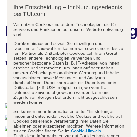
Ihre Entscheidung – Ihr Nutzungserlebnis
bei TUI.com
Wir nutzen Cookies und andere Technologien, die für
Hotelbeschreibun
Services und Funktionen auf unserer Website notwendig
sind.
Family Hotel
Darüber hinaus und soweit Sie einwilligen und
„Zustimmen“ auswählen, können wir sowie unsere bis zu
fünf Partner als Drittanbieter Cookies auf Ihrem Gerät
setzen, andere Technologien verwenden und
Vespera
personenbezogene Daten [z. B. IP-Adresse] von Ihnen
erheben und verarbeiten, um Ihnen auf oder neben
unserer Webseite personalisierte Werbung und Inhalte
vorzuschlagen sowie Messungen und Analysen
durchzuführen. Dabei kann auch ein Datentransfer in
Drittstaaten [z.B. USA] möglich sein, wo vom EU-
Das bietet Ihre Unterkunft
Datenschutzniveau abgewichen werden kann und
Zugriffe von dortigen Behörden nicht ausgeschlossen
werden können.
Sie können mehr Informationen unter "Einstellungen"
finden und entscheiden, welche Cookies und welche auf
Cookies basierende Verarbeitung Ihrer Daten Sie
ablehnen oder akzeptieren möchten. Weitere Information
zu den Cookies finden Sie im
Cookie-Hinweis
.
Zusätzliche Informationen zur auf Cookies basierenden