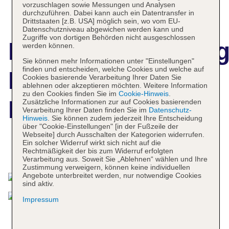
vorzuschlagen sowie Messungen und Analysen
durchzuführen. Dabei kann auch ein Datentransfer in
Drittstaaten [z.B. USA] möglich sein, wo vom EU-
Datenschutzniveau abgewichen werden kann und
Zugriffe von dortigen Behörden nicht ausgeschlossen
Hotelbeschreibun
werden können.
Sie können mehr Informationen unter "Einstellungen"
finden und entscheiden, welche Cookies und welche auf
Fay Hotel Victoria
Cookies basierende Verarbeitung Ihrer Daten Sie
ablehnen oder akzeptieren möchten. Weitere Information
zu den Cookies finden Sie im
Cookie-Hinweis
.
Beach
Zusätzliche Informationen zur auf Cookies basierenden
Verarbeitung Ihrer Daten finden Sie im
Datenschutz-
Hinweis
. Sie können zudem jederzeit Ihre Entscheidung
über "Cookie-Einstellungen" [in der Fußzeile der
Webseite] durch Ausschalten der Kategorien widerrufen.
Ein solcher Widerruf wirkt sich nicht auf die
Das bietet Ihre Unterkunft
Rechtmäßigkeit der bis zum Widerruf erfolgten
Verarbeitung aus. Soweit Sie „Ablehnen“ wählen und Ihre
Zustimmung verweigern, können keine individuellen
Angebote unterbreitet werden, nur notwendige Cookies
sind aktiv.
Impressum