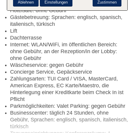
Ablehnen
Einstellungen
Zustimmen
englisch, spanisch, italienisch, türkisch,
Hotelsafe: ohne Gebühr
Gästebetreuung: Sprachen: englisch, spanisch,
italienisch, türkisch
Lift
Dachterrasse
Internet: WLAN/WiFi, im öffentlichen Bereich:
ohne Gebühr, an der Rezeption/in der Lobby:
ohne Gebühr
Wäscheservice: gegen Gebühr
Concierge Service, Gepäckservice
Zahlungsarten: TUI Card / VISA, MasterCard,
American Express, EC Karte/Maestro, die
Hinterlegung einer Kreditkarte beim Check In ist
Pflicht
Parkmöglichkeiten: Valet Parking: gegen Gebühr
Businesscenter: täglich 24 Stunden, ohne
Gebühr, Sprachen: englisch, spanisch, italienisch,
türkisch