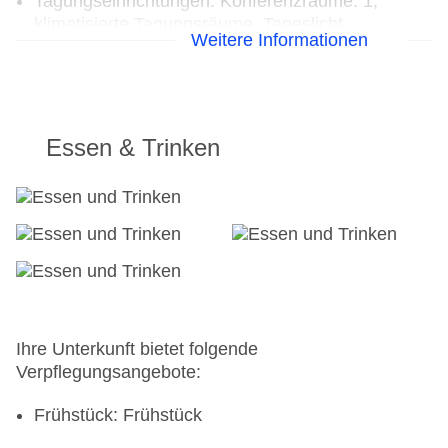
Tagungseinrichtungen: Konferenzräume: 1,
klimatisierte Tagungsräume, Tageslicht,
Weitere Informationen
Tagungsequipment: gegen Gebühr, Coffee
Breaks: gegen Gebühr
Gebäudeanzahl: 1, Etagen: 8, Zimmer: 56
Landeskategorie: keine Sterneklassifizierung
Essen & Trinken
Ihre Unterkunft bietet folgende
Verpflegungsangebote:
Frühstück: Frühstück