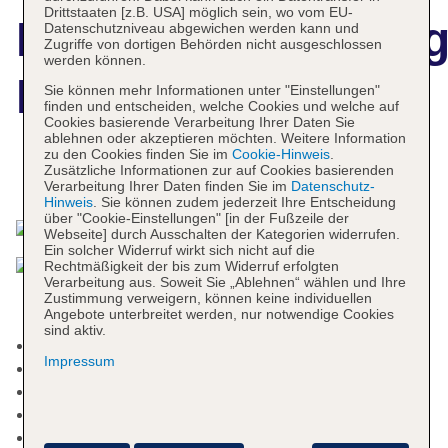
Drittstaaten [z.B. USA] möglich sein, wo vom EU-
Hotelbeschreibun
Datenschutzniveau abgewichen werden kann und
Zugriffe von dortigen Behörden nicht ausgeschlossen
werden können.
Fer Hotel Istanbul
Sie können mehr Informationen unter "Einstellungen"
finden und entscheiden, welche Cookies und welche auf
Cookies basierende Verarbeitung Ihrer Daten Sie
ablehnen oder akzeptieren möchten. Weitere Information
zu den Cookies finden Sie im
Cookie-Hinweis
.
Zusätzliche Informationen zur auf Cookies basierenden
Das bietet Ihre Unterkunft
Verarbeitung Ihrer Daten finden Sie im
Datenschutz-
Hinweis
. Sie können zudem jederzeit Ihre Entscheidung
über "Cookie-Einstellungen" [in der Fußzeile der
Webseite] durch Ausschalten der Kategorien widerrufen.
Ein solcher Widerruf wirkt sich nicht auf die
Rechtmäßigkeit der bis zum Widerruf erfolgten
Verarbeitung aus. Soweit Sie „Ablehnen“ wählen und Ihre
Zustimmung verweigern, können keine individuellen
Angebote unterbreitet werden, nur notwendige Cookies
sind aktiv.
Raucherbereich
Impressum
Check-in Zeit ab 15:00 Uhr
Check-out Zeit bis 11:00 Uhr
Hoteleröffnung: 2016
Rezeption: täglich 24 Stunden, Sprachen: