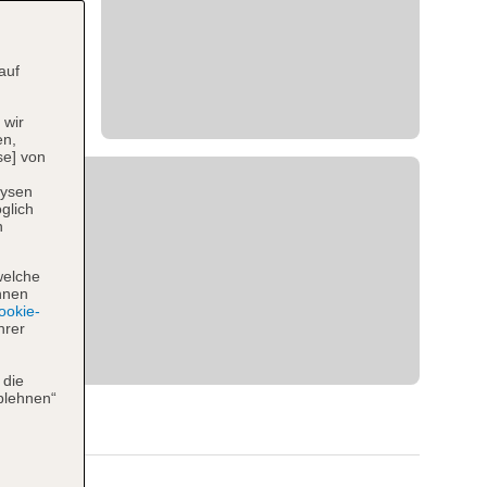
auf
 wir
en,
se] von
lysen
glich
n
welche
hnen
okie-
hrer
 die
blehnen“