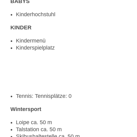
BABYS
Kinderhochstuhl
KINDER
Kindermenü
Kinderspielplatz
Tennis: Tennisplätze: 0
Wintersport
Loipe ca. 50 m
Talstation ca. 50 m
Skibushaltestelle ca. 50 m