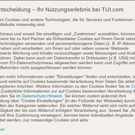
ntscheidung – Ihr Nutzungserlebnis bei TUI.com
en Cookies und andere Technologien, die für Services und Funktionen 
Website notwendig sind.
hinaus und soweit Sie einwilligen und „Zustimmen“ auswählen, können
sere bis zu fünf Partner als Drittanbieter Cookies auf Ihrem Gerät setz
Technologien verwenden und personenbezogene Daten [z. B. IP-Adres
heben und verarbeiten, um Ihnen auf oder neben unserer Webseite
isierte Werbung und Inhalte vorzuschlagen sowie Messungen und Ana
ühren. Dabei kann auch ein Datentransfer in Drittstaaten [z.B. USA] mö
o vom EU-Datenschutzniveau abgewichen werden kann und Zugriffe vo
 Behörden nicht ausgeschlossen werden können.
en mehr Informationen unter "Einstellungen" finden und entscheiden, 
und welche auf Cookies basierende Verarbeitung Ihrer Daten Sie able
eptieren möchten. Weitere Information zu den Cookies finden Sie im
Co
. Zusätzliche Informationen zur auf Cookies basierenden Verarbeitung I
nden Sie im
Datenschutz-Hinweis
. Sie können zudem jederzeit Ihre
dung über "Cookie-Einstellungen" [in der Fußzeile der Webseite] durch
ten der Kategorien widerrufen. Ein solcher Widerruf wirkt sich nicht auf
igkeit der bis zum Widerruf erfolgten Verarbeitung aus. Soweit Sie „A
nd Ihre Zustimmung verweigern, können keine individuellen Angebote
itet werden, nur notwendige Cookies sind aktiv.
sum