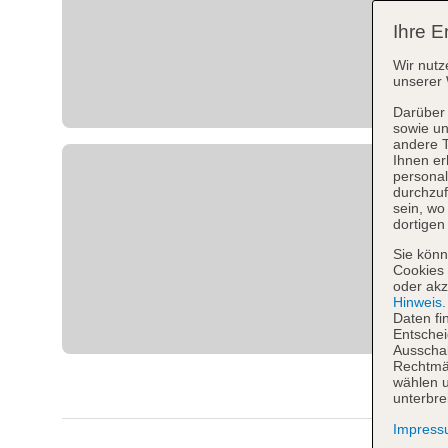
Ihre E
Wir nutz
unserer 
Darüber 
sowie un
andere 
Ihnen er
personal
durchzuf
sein, w
dortigen
Sie könn
Cookies 
oder akz
Hinweis
Daten fi
Entschei
Ausschal
Rechtmäß
wählen u
unterbre
Impres