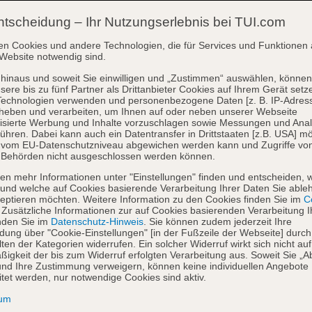
ntscheidung – Ihr Nutzungserlebnis bei TUI.com
en Cookies und andere Technologien, die für Services und Funktionen 
Website notwendig sind.
hinaus und soweit Sie einwilligen und „Zustimmen“ auswählen, können
sere bis zu fünf Partner als Drittanbieter Cookies auf Ihrem Gerät setz
Technologien verwenden und personenbezogene Daten [z. B. IP-Adres
heben und verarbeiten, um Ihnen auf oder neben unserer Webseite
isierte Werbung und Inhalte vorzuschlagen sowie Messungen und Ana
ühren. Dabei kann auch ein Datentransfer in Drittstaaten [z.B. USA] mö
o vom EU-Datenschutzniveau abgewichen werden kann und Zugriffe vo
 Behörden nicht ausgeschlossen werden können.
en mehr Informationen unter "Einstellungen" finden und entscheiden, 
und welche auf Cookies basierende Verarbeitung Ihrer Daten Sie able
eptieren möchten. Weitere Information zu den Cookies finden Sie im
Co
. Zusätzliche Informationen zur auf Cookies basierenden Verarbeitung I
nden Sie im
Datenschutz-Hinweis
. Sie können zudem jederzeit Ihre
dung über "Cookie-Einstellungen" [in der Fußzeile der Webseite] durch
ten der Kategorien widerrufen. Ein solcher Widerruf wirkt sich nicht auf
igkeit der bis zum Widerruf erfolgten Verarbeitung aus. Soweit Sie „A
nd Ihre Zustimmung verweigern, können keine individuellen Angebote
itet werden, nur notwendige Cookies sind aktiv.
sum