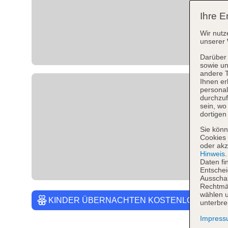
Ihre E
Wir nutz
unserer 
Darüber 
sowie un
andere 
Ihnen er
personal
durchzuf
sein, w
dortigen
Sie könn
Cookies 
oder akz
Hinweis
Daten fi
Entschei
Ausschal
Rechtmäß
wählen u
KINDER ÜBERNACHTEN KOSTENLOS
unterbre
Impres