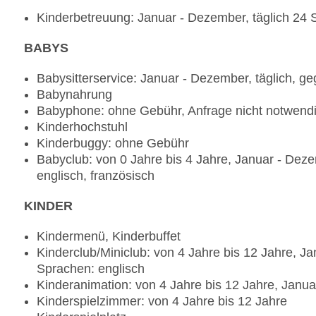
leichte Gerichte: ohne Gebühr, bei All Inclusive i
Kinderbetreuung: Januar - Dezember, täglich 24 
saisonale Gerichte: gegen Gebühr, bei All Inclusi
vegetarische Gerichte: ohne Gebühr, bei All Inclu
BABYS
nicht notwendig, vegane Gerichte: ohne Gebühr, be
Reservierung nicht notwendig, Buffet, Showcooki
Babysitterservice: Januar - Dezember, täglich, 
notwendig, gegen Gebühr, bei All Inclusive inklus
Babynahrung
10:30 Uhr, 13:00 Uhr - 15:00 Uhr und 19:30 Uhr -
Babyphone: ohne Gebühr, Anfrage nicht notwend
Kinderhochstuhl, angemessene Kleidung erwüns
Kinderhochstuhl
Spezialitätenrestaurant „Kanusan“: Küche: asiatis
Kinderbuggy: ohne Gebühr
Sushi, Kindermenü: gegen Gebühr, Anfrage & Rese
Babyclub: von 0 Jahre bis 4 Jahre, Januar - Dez
Showcooking, Anfrage & Reservierung notwendig
englisch, französisch
pro Woche 19:30 Uhr - 22:00 Uhr, am Strand, a
Spezialitätenrestaurant „Crab Shack“: Küche: int
KINDER
gegen Gebühr, Anfrage notwendig, Reservierung n
Gebühr, Anfrage notwendig, Kindermenü: gegen G
Kindermenü, Kinderbuffet
notwendig, lactosefreie Gerichte: gegen Gebühr, 
Kinderclub/Miniclub: von 4 Jahre bis 12 Jahre, J
notwendig, leichte Gerichte: gegen Gebühr, Anfra
Sprachen: englisch
Gerichte: gegen Gebühr, Anfrage & Reservierung 
Kinderanimation: von 4 Jahre bis 12 Jahre, Janua
Gebühr, Anfrage notwendig, Reservierung nicht 
Kinderspielzimmer: von 4 Jahre bis 12 Jahre
Anfrage notwendig, Reservierung nicht notwendig,