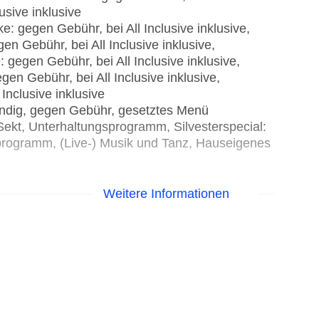
usive inklusive
: gegen Gebühr, bei All Inclusive inklusive,
n Gebühr, bei All Inclusive inklusive,
 gegen Gebühr, bei All Inclusive inklusive,
en Gebühr, bei All Inclusive inklusive,
Inclusive inklusive
endig, gegen Gebühr, gesetztes Menü
 Sekt, Unterhaltungsprogramm, Silvesterspecial:
gsprogramm, (Live-) Musik und Tanz, Hauseigenes
Weitere Informationen
international, indisch, italienisch,
resfrüchte, Babynahrung: ohne Gebühr, bei All
ung nicht notwendig, glutenfreie Gerichte: ohne
endig, Reservierung nicht notwendig,
lusive, Anfrage & Reservierung nicht notwendig,
sive, Anfrage & Reservierung nicht notwendig,
sive inklusive, Anfrage & Reservierung notwendig,