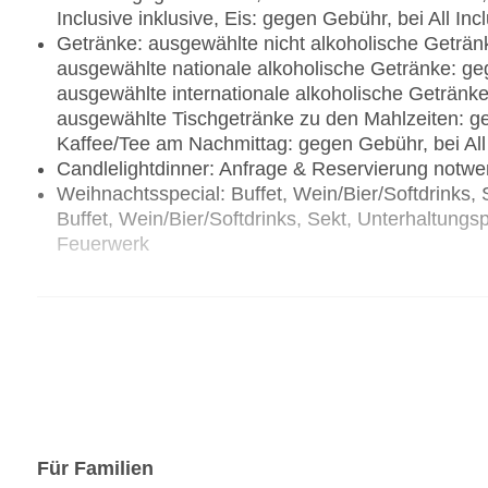
Inclusive inklusive, Eis: gegen Gebühr, bei All Incl
Getränke: ausgewählte nicht alkoholische Getränke
ausgewählte nationale alkoholische Getränke: gege
ausgewählte internationale alkoholische Getränke:
ausgewählte Tischgetränke zu den Mahlzeiten: geg
Kaffee/Tee am Nachmittag: gegen Gebühr, bei All 
Candlelightdinner: Anfrage & Reservierung notw
Weihnachtsspecial: Buffet, Wein/Bier/Softdrinks,
Buffet, Wein/Bier/Softdrinks, Sekt, Unterhaltun
Feuerwerk
Restaurants: 4
Hauptrestaurant „Beach Kitchen“: Küche: asiatisch, 
landestypisch, mexikanisch, spanisch, Fisch/Mee
Inclusive inklusive, Anfrage notwendig, Reservier
Gebühr, bei All Inclusive inklusive, Anfrage notw
Kinderbuffet: gegen Gebühr, bei All Inclusive ink
Kindermenü: ohne Gebühr, bei All Inclusive inklu
lactosefreie Gerichte: ohne Gebühr, bei All Inclu
Für Familien