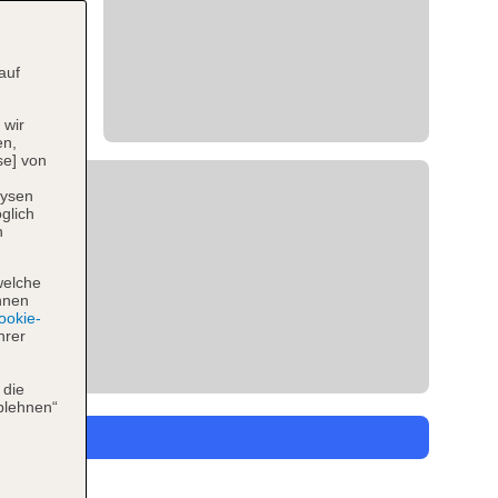
auf
 wir
en,
se] von
lysen
glich
n
welche
hnen
okie-
hrer
 die
blehnen“