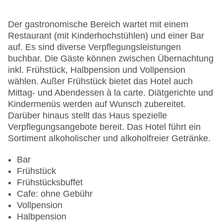
Zimmerservice
Sonnenterrasse
Der gastronomische Bereich wartet mit einem
Gesamtanzahl der Stockwerke: 2
Restaurant (mit Kinderhochstühlen) und einer Bar
Gesamtanzahl der Zimmer: 24
auf. Es sind diverse Verpflegungsleistungen
Pools:Kinderbecken, Outdoor Pool,
buchbar. Die Gäste können zwischen Übernachtung
Sonnenschirme am Pool, Liegen am Pool
inkl. Frühstück, Halbpension und Vollpension
Zahlungsarten: American Express, Diners Club,
wählen. Außer Frühstück bietet das Hotel auch
EC Maestro, Mastercard, Visa
Mittag- und Abendessen à la carte. Diätgerichte und
Landeskategorie: 4 Sterne
Kindermenüs werden auf Wunsch zubereitet.
Darüber hinaus stellt das Haus spezielle
Verpflegungsangebote bereit. Das Hotel führt ein
Sortiment alkoholischer und alkoholfreier Getränke.
Bar
Frühstück
Frühstücksbuffet
Cafe: ohne Gebühr
Vollpension
Halbpension