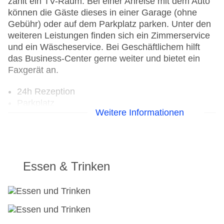
zählt ein TV-Raum. Bei einer Anreise mit dem Auto
können die Gäste dieses in einer Garage (ohne
Gebühr) oder auf dem Parkplatz parken. Unter den
weiteren Leistungen finden sich ein Zimmerservice
und ein Wäscheservice. Bei Geschäftlichem hilft
das Business-Center gerne weiter und bietet ein
Faxgerät an.
24h Rezeption
Parkplatz
Weitere Informationen
Check-in von: 15:00:00
Check-out bis: 12:00:00
Konferenzraum
Garage
Garten: ohne Gebühr
Essen & Trinken
Hotelsafe
WLAN/WiFi im Hotel
Lift
Anzahl der Konferenzräume: 1
Anzahl der Aufzüge: 1