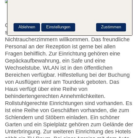
Gerne heißt das Hotel die Gäste in einem 2-
Ablehnen
Einstellungen
Zustimmen
stöckigen Haus mit einem Aufzug und 24
Nichtraucherzimmern willkommen. Das freundliche
Personal an der Rezeption ist gerne bei allen
Fragen behilflich. Zur Einrichtung gehören eine
Gepäckaufbewahrung, ein Safe und eine
Wechselstube. WLAN ist in den öffentlichen
Bereichen verfügbar. Hilfestellung bei der Buchung
von Ausflügen wird am Tourdesk geboten. Das
Haus verfügt über eine Reihe von
behindertengerechten Annehmlichkeiten.
Rollstuhlgerechte Einrichtungen sind vorhanden. Es
ist eine Reihe von Geschäften vorhanden, die zum
Schlendern und Stöbern einladen. Ein schöner
Garten und ein Spielplatz gehören zum Gelände der
Unterbringung. Zur weiteren Einrichtung des Hotels