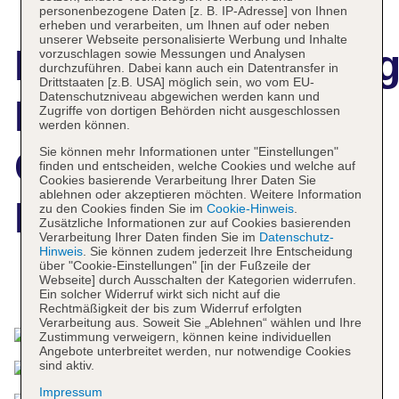
personenbezogene Daten [z. B. IP-Adresse] von Ihnen
erheben und verarbeiten, um Ihnen auf oder neben
unserer Webseite personalisierte Werbung und Inhalte
Hotelbeschreibun
vorzuschlagen sowie Messungen und Analysen
durchzuführen. Dabei kann auch ein Datentransfer in
Drittstaaten [z.B. USA] möglich sein, wo vom EU-
Datenschutzniveau abgewichen werden kann und
Flag Hotel
Zugriffe von dortigen Behörden nicht ausgeschlossen
werden können.
Convento do
Sie können mehr Informationen unter "Einstellungen"
finden und entscheiden, welche Cookies und welche auf
Cookies basierende Verarbeitung Ihrer Daten Sie
ablehnen oder akzeptieren möchten. Weitere Information
Desagravo
zu den Cookies finden Sie im
Cookie-Hinweis
.
Zusätzliche Informationen zur auf Cookies basierenden
Verarbeitung Ihrer Daten finden Sie im
Datenschutz-
Hinweis
. Sie können zudem jederzeit Ihre Entscheidung
über "Cookie-Einstellungen" [in der Fußzeile der
Webseite] durch Ausschalten der Kategorien widerrufen.
Das bietet Ihre Unterkunft
Ein solcher Widerruf wirkt sich nicht auf die
Rechtmäßigkeit der bis zum Widerruf erfolgten
Verarbeitung aus. Soweit Sie „Ablehnen“ wählen und Ihre
Zustimmung verweigern, können keine individuellen
Angebote unterbreitet werden, nur notwendige Cookies
sind aktiv.
Impressum