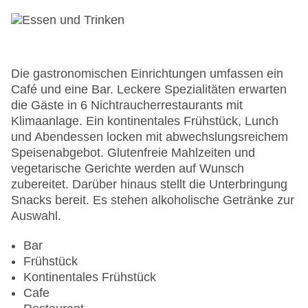
Garage
Hoteleröffnung: 1946
Hotelsafe
WLAN/WiFi im Hotel
Letzte umfassende Renovierung: 2007
Die gastronomischen Einrichtungen umfassen ein
Lift
Café und eine Bar. Leckere Spezialitäten erwarten
Minimarkt
die Gäste in 6 Nichtraucherrestaurants mit
Anzahl der Konferenzräume: 1
Klimaanlage. Ein kontinentales Frühstück, Lunch
Anzahl der Aufzüge: 1
und Abendessen locken mit abwechslungsreichem
Haustiere: gegen Gebühr
Speisenabgebot. Glutenfreie Mahlzeiten und
Zimmerservice: gegen Gebühr
vegetarische Gerichte werden auf Wunsch
Gesamtanzahl der Stockwerke: 24
zubereitet. Darüber hinaus stellt die Unterbringung
Gesamtanzahl der Zimmer: 3460
Snacks bereit. Es stehen alkoholische Getränke zur
Pools:Kinderbecken, Indoor Pool, Outdoor Pool,
Auswahl.
Sonnenschirme am Pool, Liegen am Pool
Zahlungsarten: American Express, Diners Club,
Bar
Mastercard, Visa
Frühstück
Landeskategorie: 3 Sterne
Kontinentales Frühstück
Cafe