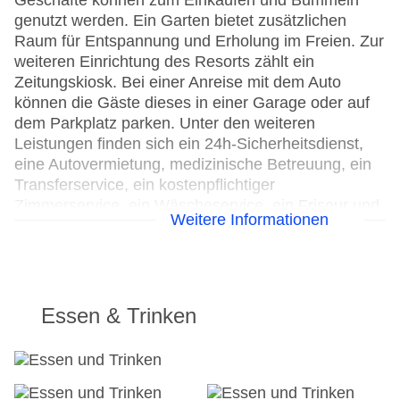
Geschäfte können zum Einkaufen und Bummeln
genutzt werden. Ein Garten bietet zusätzlichen
Raum für Entspannung und Erholung im Freien. Zur
weiteren Einrichtung des Resorts zählt ein
Zeitungskiosk. Bei einer Anreise mit dem Auto
können die Gäste dieses in einer Garage oder auf
dem Parkplatz parken. Unter den weiteren
Leistungen finden sich ein 24h-Sicherheitsdienst,
eine Autovermietung, medizinische Betreuung, ein
Transferservice, ein kostenpflichtiger
Zimmerservice, ein Wäscheservice, ein Friseur und
Weitere Informationen
eine Münzwäscherei. Kostenfrei steht Gästen die
Tageszeitung zur Verfügung. Im Geschäftsbereich
(Business-Center) sind Faxgerät und Projektor
vorhanden.
Essen & Trinken
Parkplatz
Check-in von: 16:00:00
Check-out bis: 11:00:00
Konferenzraum