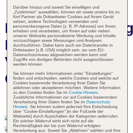
Darüber hinaus und soweit Sie einwilligen und
„Zustimmen“ auswählen, können wir sowie unsere bis zu
fünf Partner als Drittanbieter Cookies auf Ihrem Gerät
setzen, andere Technologien verwenden und
Hotelbeschreibun
personenbezogene Daten [z. B. IP-Adresse] von Ihnen
erheben und verarbeiten, um Ihnen auf oder neben
unserer Webseite personalisierte Werbung und Inhalte
Flamingo Las
vorzuschlagen sowie Messungen und Analysen
durchzuführen. Dabei kann auch ein Datentransfer in
Drittstaaten [z.B. USA] möglich sein, wo vom EU-
Datenschutzniveau abgewichen werden kann und
Vegas Hotel &
Zugriffe von dortigen Behörden nicht ausgeschlossen
werden können.
Sie können mehr Informationen unter "Einstellungen"
Casino
finden und entscheiden, welche Cookies und welche auf
Cookies basierende Verarbeitung Ihrer Daten Sie
ablehnen oder akzeptieren möchten. Weitere Information
zu den Cookies finden Sie im
Cookie-Hinweis
.
Zusätzliche Informationen zur auf Cookies basierenden
Verarbeitung Ihrer Daten finden Sie im
Datenschutz-
Das bietet Ihre Unterkunft
Hinweis
. Sie können zudem jederzeit Ihre Entscheidung
über "Cookie-Einstellungen" [in der Fußzeile der
Webseite] durch Ausschalten der Kategorien widerrufen.
Ein solcher Widerruf wirkt sich nicht auf die
Rechtmäßigkeit der bis zum Widerruf erfolgten
Verarbeitung aus. Soweit Sie „Ablehnen“ wählen und Ihre