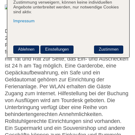
Zustimmung verweigern, können keine individuellen
Angebote unterbreitet werden, nur notwendige Cookies
sind aktiv.
Impressum
Das Resort bietet 3460 Zimmer und 233 Suiten auf
24 Etagen, die mit einem Aufzug erreichbar sind.
Rund um die Uhr steht den Gästen englisch- und
Ablehnen
Einstellungen
Zustimmen
französischsprachiges Personal an der Rezeption
mit Tat und Rat zur Seite, das Ein- und Auschecken
ist 24 h am Tag möglich. Eine Garderobe, eine
Gepäckaufbewahrung, ein Safe und ein
Geldautomat gehören zur Einrichtung der
Ferienanlage. Per WLAN erhalten die Gäste
Zugang zum Internet. Hilfestellung bei der Buchung
von Ausflügen wird am Tourdesk geboten. Die
Unterbringung verfügt über eine Reihe von
behindertengerechten Annehmlichkeiten.
Rollstuhlgerechte Einrichtungen sind vorhanden.
Ein Supermarkt und ein Souvenirshop und andere