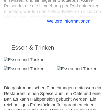
ein Friseur und ein eigener Shuttlebus. Aktive
Reisende, die die Umgebung per Rad entdecken
möchten, werden den Fahrradverleih zu schätzen
wissen. Bei Geschäftlichem hilft das Business-
Weitere Informationen
Center gerne weiter und bietet einen Projektor an.
Folgende Kreditkarten werden akzeptiert: American
Express, Visa, Diners Club und MasterCard.
Hoteleröffnung: 1929
Essen & Trinken
Letzte Komplettrenovierung: 2008
Rezeption, Hotelsafe: ohne Gebühr
Lift
Gartenanlage, Sonnenterrasse
Pool: Outdoor, beheizbar, Liegen: gegen Gebühr
Kinderpool
Internet: WLAN/WiFi, im öffentlichen Bereich:
Die gastronomischen Einrichtungen umfassen ein
ohne Gebühr
Restaurant, einen Speiseraum, ein Café und eine
Zahlungsarten: TUI Card / VISA, MasterCard,
Bar. Es kann Halbpension gebucht werden. Ein
American Express, Diners
reichhaltiges Frühstücksbuffet garantiert einen
Parkmöglichkeiten: Parkplatz (nach