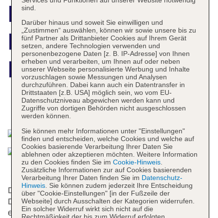
Formentor a
sind.
Darüber hinaus und soweit Sie einwilligen und
„Zustimmen“ auswählen, können wir sowie unsere bis zu
Royal Hideaway
fünf Partner als Drittanbieter Cookies auf Ihrem Gerät
setzen, andere Technologien verwenden und
personenbezogene Daten [z. B. IP-Adresse] von Ihnen
Hotel
erheben und verarbeiten, um Ihnen auf oder neben
unserer Webseite personalisierte Werbung und Inhalte
vorzuschlagen sowie Messungen und Analysen
durchzuführen. Dabei kann auch ein Datentransfer in
Drittstaaten [z.B. USA] möglich sein, wo vom EU-
Datenschutzniveau abgewichen werden kann und
Das bietet Ihre Unterkunft
Zugriffe von dortigen Behörden nicht ausgeschlossen
werden können.
Sie können mehr Informationen unter "Einstellungen"
finden und entscheiden, welche Cookies und welche auf
Cookies basierende Verarbeitung Ihrer Daten Sie
ablehnen oder akzeptieren möchten. Weitere Information
zu den Cookies finden Sie im
Cookie-Hinweis
.
Zusätzliche Informationen zur auf Cookies basierenden
Verarbeitung Ihrer Daten finden Sie im
Datenschutz-
Hinweis
. Sie können zudem jederzeit Ihre Entscheidung
Das Hotel bietet 18 Suiten, Einzelzimmer und 106
über "Cookie-Einstellungen" [in der Fußzeile der
Doppelzimmer auf 3 Etagen, die mit einem Aufzug
Webseite] durch Ausschalten der Kategorien widerrufen.
Ein solcher Widerruf wirkt sich nicht auf die
erreichbar sind. Die Rezeption im Empfangsbereich
Rechtmäßigkeit der bis zum Widerruf erfolgten