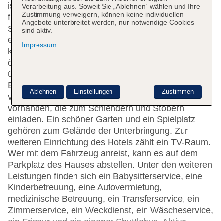
ist rund um die Uhr besetzt, sodass der Gast
Verarbeitung aus. Soweit Sie „Ablehnen“ wählen und Ihre
Zustimmung verweigern, können keine individuellen
flexibel ein- und auschecken kann.
Angebote unterbreitet werden, nur notwendige Cookies
Serviceleistungen wie eine Gepäckaufbewahrung,
sind aktiv.
ein Safe und eine Wechselstube tragen zu einem
Impressum
komfortablen Aufenthalt bei. WLAN ist in den
öffentlichen Bereichen verfügbar. Das Haus verfügt
über eine Reihe von behindertengerechten
Einrichtungen. Rollstuhlgerechte Einrichtungen sind
Ablehnen
Einstellungen
Zustimmen
vorhanden. Es ist eine Reihe von Geschäften
vorhanden, die zum Schlendern und Stöbern
einladen. Ein schöner Garten und ein Spielplatz
gehören zum Gelände der Unterbringung. Zur
weiteren Einrichtung des Hotels zählt ein TV-Raum.
Wer mit dem Fahrzeug anreist, kann es auf dem
Parkplatz des Hauses abstellen. Unter den weiteren
Leistungen finden sich ein Babysitterservice, eine
Kinderbetreuung, eine Autovermietung,
medizinische Betreuung, ein Transferservice, ein
Zimmerservice, ein Weckdienst, ein Wäscheservice,