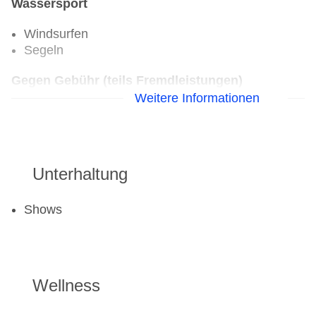
Wassersport
Windsurfen
Segeln
Gegen Gebühr (teils Fremdleistungen)
Weitere Informationen
Katamaran
Kanu
Beachvolleyball
Unterhaltung
Tennis
Ohne Gebühr
Shows
Tennis: Hartplatz
Gegen Gebühr (teils Fremdleistungen)
Wellness
Radsport: Fahrrad