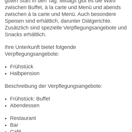
guten Start in den Tag. Mittags gibt es die Wahl
Verfügbarkeit), unbewacht: gegen Gebühr
zwischen Buffet, à la carte und Menü und abends
Tagungseinrichtungen: Konferenzräume: 1
zwischen à la carte und Menü. Auch besondere
Etagen: 3, Zimmer: 122
Speisen sind erhältlich, darunter Diätgerichte.
Landeskategorie: 5 Sterne
Zusätzlich sind spezielle Verpflegungsangebote und
Snacks erhältlich.
Ihre Unterkunft bietet folgende
Verpflegungsangebote:
Frühstück
Halbpension
Beschreibung der Verpflegungsangebote:
Frühstück: Buffet
Abendessen
Restaurant
Bar
Café