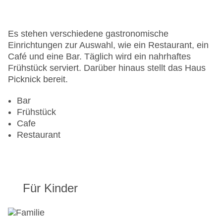
Anzahl der Aufzüge: 1
Haustiere: gegen Gebühr
Zimmerservice
Es stehen verschiedene gastronomische
Gesamtanzahl der Zimmer: 277
Einrichtungen zur Auswahl, wie ein Restaurant, ein
Pools:Indoor Pool, Outdoor Pool
Café und eine Bar. Täglich wird ein nahrhaftes
Landeskategorie: 5 Sterne
Frühstück serviert. Darüber hinaus stellt das Haus
Picknick bereit.
Bar
Frühstück
Cafe
Restaurant
Für Kinder