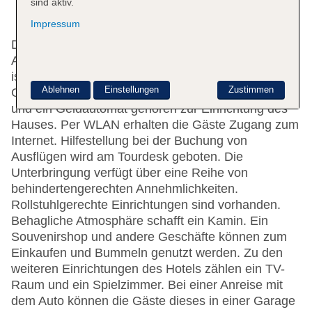
sind aktiv.
Impressum
Das Hotel bietet 277 Zimmer und verfügt über einen
Aufzug. Das freundliche Personal an der Rezeption
ist gerne bei allen Fragen behilflich. Eine
Ablehnen
Einstellungen
Zustimmen
Gepäckaufbewahrung, ein Safe, eine Wechselstube
und ein Geldautomat gehören zur Einrichtung des
Hauses. Per WLAN erhalten die Gäste Zugang zum
Internet. Hilfestellung bei der Buchung von
Ausflügen wird am Tourdesk geboten. Die
Unterbringung verfügt über eine Reihe von
behindertengerechten Annehmlichkeiten.
Rollstuhlgerechte Einrichtungen sind vorhanden.
Behagliche Atmosphäre schafft ein Kamin. Ein
Souvenirshop und andere Geschäfte können zum
Einkaufen und Bummeln genutzt werden. Zu den
weiteren Einrichtungen des Hotels zählen ein TV-
Raum und ein Spielzimmer. Bei einer Anreise mit
dem Auto können die Gäste dieses in einer Garage