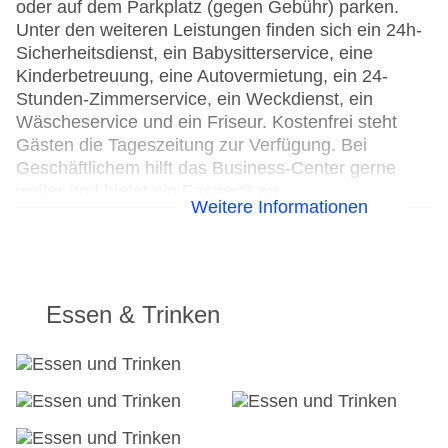
oder auf dem Parkplatz (gegen Gebühr) parken.
Unter den weiteren Leistungen finden sich ein 24h-
Sicherheitsdienst, ein Babysitterservice, eine
Kinderbetreuung, eine Autovermietung, ein 24-
Stunden-Zimmerservice, ein Weckdienst, ein
Wäscheservice und ein Friseur. Kostenfrei steht
Gästen die Tageszeitung zur Verfügung. Bei
Geschäftlichem hilft das Business-Center gerne
weiter und bietet ein Faxgerät an.
Weitere Informationen
24h Rezeption
Parkplatz: gegen Gebühr
Check-in von: 15:00:00
Check-out bis: 11:00:00
Essen & Trinken
Konferenzraum
Garage
Hotelsafe
WLAN/WiFi im Hotel
Lift
Anzahl der Konferenzräume: 1