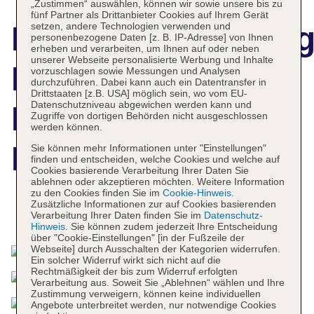
„Zustimmen“ auswählen, können wir sowie unsere bis zu
fünf Partner als Drittanbieter Cookies auf Ihrem Gerät
setzen, andere Technologien verwenden und
Hotelbeschreibun
personenbezogene Daten [z. B. IP-Adresse] von Ihnen
erheben und verarbeiten, um Ihnen auf oder neben
unserer Webseite personalisierte Werbung und Inhalte
Four Seasons
vorzuschlagen sowie Messungen und Analysen
durchzuführen. Dabei kann auch ein Datentransfer in
Drittstaaten [z.B. USA] möglich sein, wo vom EU-
Datenschutzniveau abgewichen werden kann und
Hotel San
Zugriffe von dortigen Behörden nicht ausgeschlossen
werden können.
Francisco
Sie können mehr Informationen unter "Einstellungen"
finden und entscheiden, welche Cookies und welche auf
Cookies basierende Verarbeitung Ihrer Daten Sie
ablehnen oder akzeptieren möchten. Weitere Information
zu den Cookies finden Sie im
Cookie-Hinweis
.
Zusätzliche Informationen zur auf Cookies basierenden
Das bietet Ihre Unterkunft
Verarbeitung Ihrer Daten finden Sie im
Datenschutz-
Hinweis
. Sie können zudem jederzeit Ihre Entscheidung
über "Cookie-Einstellungen" [in der Fußzeile der
Webseite] durch Ausschalten der Kategorien widerrufen.
Ein solcher Widerruf wirkt sich nicht auf die
Rechtmäßigkeit der bis zum Widerruf erfolgten
Verarbeitung aus. Soweit Sie „Ablehnen“ wählen und Ihre
Zustimmung verweigern, können keine individuellen
Angebote unterbreitet werden, nur notwendige Cookies