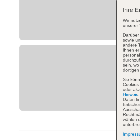
Ihre E
Wir nutz
unserer 
Darüber 
sowie un
andere 
Ihnen er
personal
durchzuf
sein, w
dortigen
Sie könn
Cookies 
oder akz
Hinweis
Daten fi
Entschei
Ausschal
Rechtmäß
wählen u
unterbre
Impres