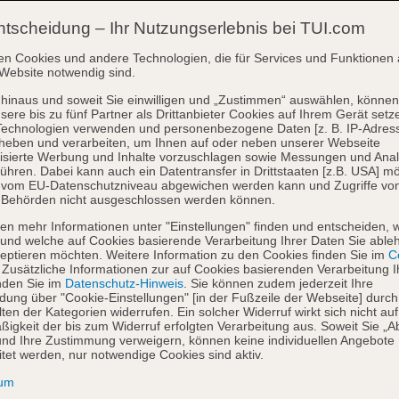
ntscheidung – Ihr Nutzungserlebnis bei TUI.com
en Cookies und andere Technologien, die für Services und Funktionen 
Website notwendig sind.
hinaus und soweit Sie einwilligen und „Zustimmen“ auswählen, können
sere bis zu fünf Partner als Drittanbieter Cookies auf Ihrem Gerät setz
Technologien verwenden und personenbezogene Daten [z. B. IP-Adres
heben und verarbeiten, um Ihnen auf oder neben unserer Webseite
isierte Werbung und Inhalte vorzuschlagen sowie Messungen und Ana
ühren. Dabei kann auch ein Datentransfer in Drittstaaten [z.B. USA] mö
o vom EU-Datenschutzniveau abgewichen werden kann und Zugriffe vo
 Behörden nicht ausgeschlossen werden können.
en mehr Informationen unter "Einstellungen" finden und entscheiden, 
und welche auf Cookies basierende Verarbeitung Ihrer Daten Sie able
eptieren möchten. Weitere Information zu den Cookies finden Sie im
Co
. Zusätzliche Informationen zur auf Cookies basierenden Verarbeitung I
nden Sie im
Datenschutz-Hinweis
. Sie können zudem jederzeit Ihre
dung über "Cookie-Einstellungen" [in der Fußzeile der Webseite] durch
ten der Kategorien widerrufen. Ein solcher Widerruf wirkt sich nicht auf
igkeit der bis zum Widerruf erfolgten Verarbeitung aus. Soweit Sie „A
nd Ihre Zustimmung verweigern, können keine individuellen Angebote
itet werden, nur notwendige Cookies sind aktiv.
sum