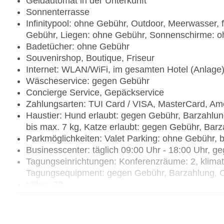
Geldautomat in der Unterkunft
Sonnenterrasse
Infinitypool: ohne Gebühr, Outdoor, Meerwasser, f
Gebühr, Liegen: ohne Gebühr, Sonnenschirme: 
Badetücher: ohne Gebühr
Souvenirshop, Boutique, Friseur
Internet: WLAN/WiFi, im gesamten Hotel (Anlage)
Wäscheservice: gegen Gebühr
Concierge Service, Gepäckservice
Zahlungsarten: TUI Card / VISA, MasterCard, Am
Haustier: Hund erlaubt: gegen Gebühr, Barzahlu
bis max. 7 kg, Katze erlaubt: gegen Gebühr, Bar
Parkmöglichkeiten: Valet Parking: ohne Gebühr, bei
Businesscenter: täglich 09:00 Uhr - 18:00 Uhr, 
Tagungseinrichtungen: Konferenzräume: 2, klimat
Tagungsequipment: gegen Gebühr, Barzahlung, C
Villen: 70
Landeskategorie: 5 Sterne