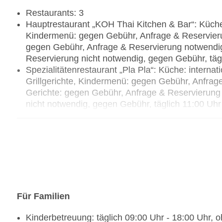
Restaurants: 3
Hauptrestaurant „KOH Thai Kitchen & Bar“: Küche: a
Kindermenü: gegen Gebühr, Anfrage & Reservieru
gegen Gebühr, Anfrage & Reservierung notwendig, 
Reservierung nicht notwendig, gegen Gebühr, tägl
Spezialitätenrestaurant „Pla Pla“: Küche: internat
Grillgerichte, Kindermenü: gegen Gebühr, Anfrag
Gerichte: gegen Gebühr, Anfrage & Reservierung 
nicht notwendig, gegen Gebühr, täglich 11:00 Uhr
Uhr - 22:00 Uhr, mit Terrasse, am Strand
Restaurant „CoCoRum Restaurant“: Küche: internat
Kindermenü: ohne Gebühr, Anfrage & Reservierung
Anfrage & Reservierung nicht notwendig, gegen G
Uhr, am Pool
Bars & mehr: 3
Loungebar „KOH Bar“: täglich 18:00 Uhr - 23:00
Poolbar Outdoor „CoCoRum“: täglich 10:00 Uhr -
Für Familien
Bar „Rum Vault“: täglich 10:00 Uhr - 18:00 Uhr, 
Kinderbetreuung: täglich 09:00 Uhr - 18:00 Uhr, 