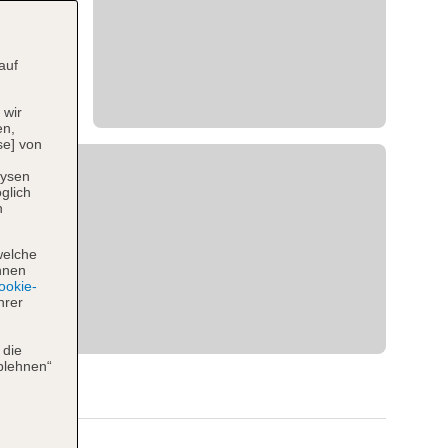
auf
 wir
en,
se] von
lysen
glich
n
welche
hnen
okie-
hrer
 die
blehnen“