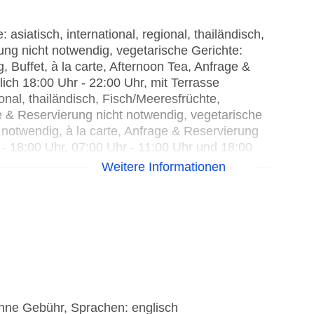
siatisch, international, regional, thailändisch,
ng nicht notwendig, vegetarische Gerichte:
Buffet, à la carte, Afternoon Tea, Anfrage &
ich 18:00 Uhr - 22:00 Uhr, mit Terrasse
ional, thailändisch, Fisch/Meeresfrüchte,
e & Reservierung nicht notwendig, vegetarische
notwendig, à la carte, Anfrage & Reservierung
 - 18:00 Uhr, 07:00 Uhr - 11:00 Uhr und 18:00
Weitere Informationen
ional, thailändisch, Fisch/Meeresfrüchte,
 nicht notwendig, à la carte, Menüwahl,
ebühr, Barzahlung, täglich 10:00 Uhr - 18:00
 Uhr, gegen Gebühr
 22:00 Uhr, gegen Gebühr
gegen Gebühr
ohne Gebühr, Sprachen: englisch