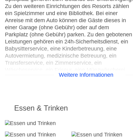
Zu den weiteren Einrichtungen des Resorts zählen
ein Spielzimmer und eine Bibliothek. Bei einer
Anreise mit dem Auto können die Gäste dieses in
einer Garage (ohne Gebühr) oder auf dem
Parkplatz (ohne Gebühr) parken. Zu den gebotenen
Leistungen gehören ein 24h-Sicherheitsdienst, ein
Babysitterservice, eine Kinderbetreuung, eine
Autovermietung, medizinische Betreuung, ein
Transferservice, ein Zimmerservice, ein
Wäscheservice, ein Friseur, eine Münzwäscherei,
Weitere Informationen
ein Hotelarzt und ein eigener Shuttlebus. Kostenfrei
steht Gästen die Tageszeitung zur Verfügung. Bei
Geschäftlichem hilft das Business-Center gerne
weiter und bietet ein Faxgerät an.
Essen & Trinken
24h Rezeption
Parkplatz
Check-in von: 15:00:00
Check-out bis: 12:00:00