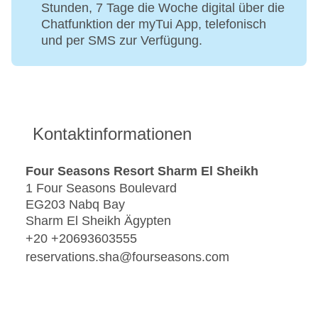
Stunden, 7 Tage die Woche digital über die
Chatfunktion der myTui App, telefonisch
und per SMS zur Verfügung.
Kontaktinformationen
Four Seasons Resort Sharm El Sheikh
1 Four Seasons Boulevard
EG203 Nabq Bay
Sharm El Sheikh Ägypten
+20 +20693603555
reservations.sha@fourseasons.com