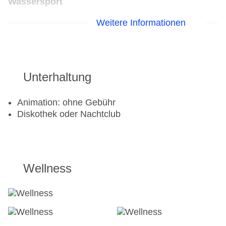
Wassersport
Weitere Informationen
Bananaboat
Kanu
Katamaran
Tauchschule
Segeln
Unterhaltung
Wasserski
Windsurfen
Animation: ohne Gebühr
Diskothek oder Nachtclub
Golf
Golfplatz
Aerobic
Wellness
Beachvolleyball
Fitnessraum
Tennisplatz