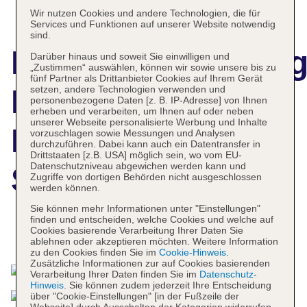
Wir nutzen Cookies und andere Technologien, die für
Services und Funktionen auf unserer Website notwendig
sind.
Hotelbeschreibun
Darüber hinaus und soweit Sie einwilligen und
„Zustimmen“ auswählen, können wir sowie unsere bis zu
fünf Partner als Drittanbieter Cookies auf Ihrem Gerät
setzen, andere Technologien verwenden und
Four Seasons
personenbezogene Daten [z. B. IP-Adresse] von Ihnen
erheben und verarbeiten, um Ihnen auf oder neben
unserer Webseite personalisierte Werbung und Inhalte
Resort Sharm El
vorzuschlagen sowie Messungen und Analysen
durchzuführen. Dabei kann auch ein Datentransfer in
Drittstaaten [z.B. USA] möglich sein, wo vom EU-
Datenschutzniveau abgewichen werden kann und
Sheikh
Zugriffe von dortigen Behörden nicht ausgeschlossen
werden können.
Sie können mehr Informationen unter "Einstellungen"
finden und entscheiden, welche Cookies und welche auf
Cookies basierende Verarbeitung Ihrer Daten Sie
Das bietet Ihre Unterkunft
ablehnen oder akzeptieren möchten. Weitere Information
zu den Cookies finden Sie im
Cookie-Hinweis
.
Zusätzliche Informationen zur auf Cookies basierenden
Verarbeitung Ihrer Daten finden Sie im
Datenschutz-
Hinweis
. Sie können zudem jederzeit Ihre Entscheidung
über "Cookie-Einstellungen" [in der Fußzeile der