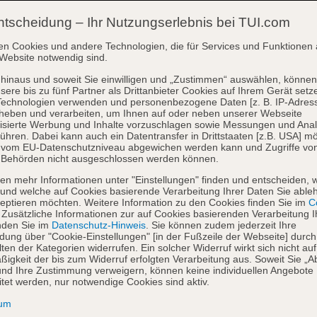
ntscheidung – Ihr Nutzungserlebnis bei TUI.com
en Cookies und andere Technologien, die für Services und Funktionen 
Website notwendig sind.
hinaus und soweit Sie einwilligen und „Zustimmen“ auswählen, können
sere bis zu fünf Partner als Drittanbieter Cookies auf Ihrem Gerät setz
Technologien verwenden und personenbezogene Daten [z. B. IP-Adres
heben und verarbeiten, um Ihnen auf oder neben unserer Webseite
isierte Werbung und Inhalte vorzuschlagen sowie Messungen und Ana
ühren. Dabei kann auch ein Datentransfer in Drittstaaten [z.B. USA] mö
o vom EU-Datenschutzniveau abgewichen werden kann und Zugriffe vo
 Behörden nicht ausgeschlossen werden können.
en mehr Informationen unter "Einstellungen" finden und entscheiden, 
und welche auf Cookies basierende Verarbeitung Ihrer Daten Sie able
eptieren möchten. Weitere Information zu den Cookies finden Sie im
Co
. Zusätzliche Informationen zur auf Cookies basierenden Verarbeitung I
nden Sie im
Datenschutz-Hinweis
. Sie können zudem jederzeit Ihre
dung über "Cookie-Einstellungen" [in der Fußzeile der Webseite] durch
ten der Kategorien widerrufen. Ein solcher Widerruf wirkt sich nicht auf
igkeit der bis zum Widerruf erfolgten Verarbeitung aus. Soweit Sie „A
nd Ihre Zustimmung verweigern, können keine individuellen Angebote
itet werden, nur notwendige Cookies sind aktiv.
sum