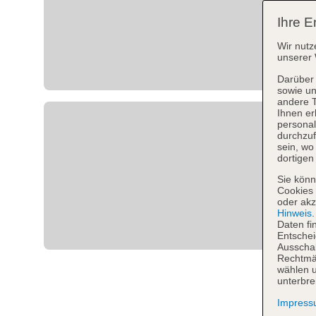
Ihre E
Wir nutz
unserer 
Darüber 
sowie un
andere 
Ihnen er
personal
durchzuf
sein, w
dortigen
Sie könn
Cookies 
oder akz
Hinweis
Daten fi
Entschei
Ausschal
Rechtmäß
wählen u
unterbre
Impres