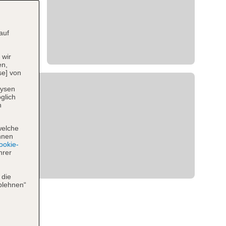
auf
 wir
en,
se] von
lysen
glich
n
welche
hnen
okie-
hrer
 die
blehnen“