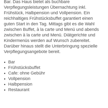
Gesamtanzahl der Zimmer: 205
Bar. Das Haus bietet als buchbare
Pools:Kinderbecken, Indoor Pool: ohne Gebühr
Verpflegungsleistungen Übernachtung inkl.
Zahlungsarten: American Express, Diners Club,
Frühstück, Halbpension und Vollpension. Ein
EC Maestro, Mastercard, Visa
reichhaltiges Frühstücksbuffet garantiert einen
Landeskategorie: 4 Sterne
guten Start in den Tag. Mittags gibt es die Wahl
zwischen Buffet, à la carte und Menü und abends
zwischen à la carte und Menü. Diätgerichte und
Kindermenüs werden auf Wunsch zubereitet.
Darüber hinaus stellt die Unterbringung spezielle
Verpflegungsangebote bereit.
Bar
Frühstücksbuffet
Cafe: ohne Gebühr
Vollpension
Halbpension
Restaurant