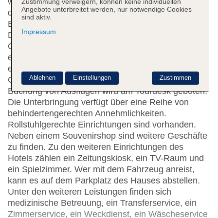
werden die Gäste vom englisch- und
Zustimmung verweigern, können keine individuellen
Angebote unterbreitet werden, nur notwendige Cookies
deutschsprachigen Personal herzlich begrüßt. Das
sind aktiv.
Ein- und Auschecken ist rund um die Uhr möglich.
Impressum
Die Einrichtung des Hauses umfasst eine
Garderobe, eine Gepäckaufbewahrung, einen Safe,
eine Wechselstube, einen Geldautomaten und
einen Getränkeautomaten. Per WLAN erhalten die
Ablehnen
Einstellungen
Zustimmen
Gäste Zugang zum Internet. Hilfestellung bei der
Buchung von Ausflügen wird am Tourdesk geboten.
Die Unterbringung verfügt über eine Reihe von
behindertengerechten Annehmlichkeiten.
Rollstuhlgerechte Einrichtungen sind vorhanden.
Neben einem Souvenirshop sind weitere Geschäfte
zu finden. Zu den weiteren Einrichtungen des
Hotels zählen ein Zeitungskiosk, ein TV-Raum und
ein Spielzimmer. Wer mit dem Fahrzeug anreist,
kann es auf dem Parkplatz des Hauses abstellen.
Unter den weiteren Leistungen finden sich
medizinische Betreuung, ein Transferservice, ein
Zimmerservice, ein Weckdienst, ein Wäscheservice