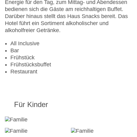
Sonnenschirme am Pool, Liegen am Pool,
Energie für den Tag, zum Mittag- und Abendessen
Wasserrutsche
bedienen sich die Gäste am reichhaltigen Buffet.
Zahlungsarten: Mastercard, Visa
Darüber hinaus stellt das Haus Snacks bereit. Das
Landeskategorie: 3 Sterne
Hotel führt ein Sortiment alkoholischer und
alkoholfreier Getränke.
All Inclusive
Bar
Frühstück
Frühstücksbuffet
Restaurant
Für Kinder