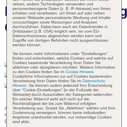
setzen, andere Technologien verwenden und
Hotelbeschreibun
personenbezogene Daten [z. B. IP-Adresse] von Ihnen
erheben und verarbeiten, um Ihnen auf oder neben
unserer Webseite personalisierte Werbung und Inhalte
vorzuschlagen sowie Messungen und Analysen
Get Enjoy Hotel
durchzuführen. Dabei kann auch ein Datentransfer in
Drittstaaten [z.B. USA] möglich sein, wo vom EU-
Datenschutzniveau abgewichen werden kann und
Zugriffe von dortigen Behörden nicht ausgeschlossen
werden können.
Das bietet Ihre Unterkunft
Sie können mehr Informationen unter "Einstellungen"
finden und entscheiden, welche Cookies und welche auf
Cookies basierende Verarbeitung Ihrer Daten Sie
ablehnen oder akzeptieren möchten. Weitere Information
zu den Cookies finden Sie im
Cookie-Hinweis
.
Zusätzliche Informationen zur auf Cookies basierenden
Verarbeitung Ihrer Daten finden Sie im
Datenschutz-
Hinweis
. Sie können zudem jederzeit Ihre Entscheidung
über "Cookie-Einstellungen" [in der Fußzeile der
Webseite] durch Ausschalten der Kategorien widerrufen.
Ein solcher Widerruf wirkt sich nicht auf die
Rechtmäßigkeit der bis zum Widerruf erfolgten
An der Rezeption im Empfangsbereich steht
Verarbeitung aus. Soweit Sie „Ablehnen“ wählen und Ihre
Zustimmung verweigern, können keine individuellen
mehrsprachiges Personal mit Rat und Tat zur Seite.
Angebote unterbreitet werden, nur notwendige Cookies
Die Einrichtung umfasst eine Gepäckaufbewahrung,
sind aktiv.