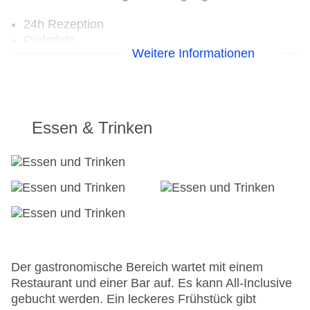
24h Rezeption
Parkplatz
Weitere Informationen
Check-in von: 14:00:00
Check-out bis: 12:00:00
Konferenzraum
Garage
Garten: ohne Gebühr
Essen & Trinken
Hotelsafe
WLAN/WiFi im Hotel: gegen Gebühr
Letzte umfassende Renovierung: 2024
Lift
Minimarkt
Anzahl der Aufzüge: 1
Zimmerservice
Sonnenterrasse
Gesamtanzahl der Stockwerke: 4
Der gastronomische Bereich wartet mit einem
Gesamtanzahl der Zimmer: 184
Restaurant und einer Bar auf. Es kann All-Inclusive
Pools:Kinderbecken, Outdoor Pool,
gebucht werden. Ein leckeres Frühstück gibt