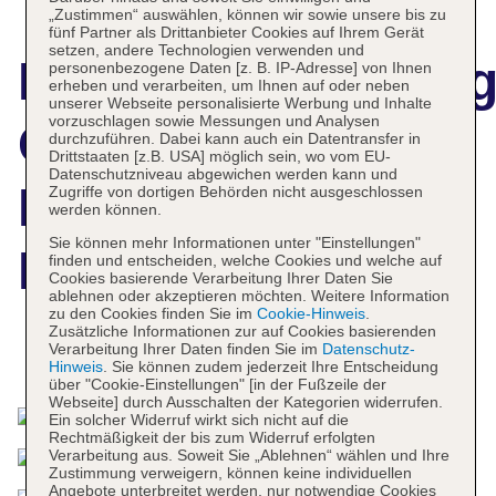
„Zustimmen“ auswählen, können wir sowie unsere bis zu
fünf Partner als Drittanbieter Cookies auf Ihrem Gerät
setzen, andere Technologien verwenden und
Hotelbeschreibun
personenbezogene Daten [z. B. IP-Adresse] von Ihnen
erheben und verarbeiten, um Ihnen auf oder neben
unserer Webseite personalisierte Werbung und Inhalte
vorzuschlagen sowie Messungen und Analysen
Gilligan's
durchzuführen. Dabei kann auch ein Datentransfer in
Drittstaaten [z.B. USA] möglich sein, wo vom EU-
Datenschutzniveau abgewichen werden kann und
Backpackers
Zugriffe von dortigen Behörden nicht ausgeschlossen
werden können.
Sie können mehr Informationen unter "Einstellungen"
Hotel
finden und entscheiden, welche Cookies und welche auf
Cookies basierende Verarbeitung Ihrer Daten Sie
ablehnen oder akzeptieren möchten. Weitere Information
zu den Cookies finden Sie im
Cookie-Hinweis
.
Zusätzliche Informationen zur auf Cookies basierenden
Verarbeitung Ihrer Daten finden Sie im
Datenschutz-
Das bietet Ihre Unterkunft
Hinweis
. Sie können zudem jederzeit Ihre Entscheidung
über "Cookie-Einstellungen" [in der Fußzeile der
Webseite] durch Ausschalten der Kategorien widerrufen.
Ein solcher Widerruf wirkt sich nicht auf die
Rechtmäßigkeit der bis zum Widerruf erfolgten
Verarbeitung aus. Soweit Sie „Ablehnen“ wählen und Ihre
Zustimmung verweigern, können keine individuellen
Angebote unterbreitet werden, nur notwendige Cookies