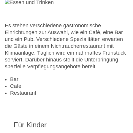
Check-out bis: 00:00:00
Garage: gegen Gebühr
Garten: ohne Gebühr
Hoteleröffnung: 2003
Es stehen verschiedene gastronomische
Hotelsafe
Einrichtungen zur Auswahl, wie ein Café, eine Bar
WLAN/WiFi im Hotel
und ein Pub. Verschiedene Spezialitäten erwarten
Letzte umfassende Renovierung: 2010
die Gäste in einem Nichtraucherrestaurant mit
Lift
Klimaanlage. Täglich wird ein nahrhaftes Frühstück
Anzahl der Aufzüge: 1
serviert. Darüber hinaus stellt die Unterbringung
Zimmerservice
spezielle Verpflegungsangebote bereit.
Gesamtanzahl der Stockwerke: 4
Gesamtanzahl der Zimmer: 120
Bar
Pools:Indoor Pool, Outdoor Pool, Liegen am Pool
Cafe
Zahlungsarten: American Express, EC Maestro,
Restaurant
Mastercard, Visa
Landeskategorie: 1,5 Sterne
Für Kinder