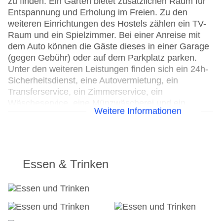
zu finden. Ein Garten bietet zusätzlichen Raum für
Entspannung und Erholung im Freien. Zu den
weiteren Einrichtungen des Hostels zählen ein TV-
Raum und ein Spielzimmer. Bei einer Anreise mit
dem Auto können die Gäste dieses in einer Garage
(gegen Gebühr) oder auf dem Parkplatz parken.
Unter den weiteren Leistungen finden sich ein 24h-
Sicherheitsdienst, eine Autovermietung, ein
Transferservice, ein Zimmerservice, ein
Wäscheservice, eine Münzwäscherei und ein
Weitere Informationen
eigener Shuttlebus. Aktive Gäste, die die
Umgebung per Rad entdecken möchten, werden
den Fahrradverleih zu schätzen wissen,
Fahrradstellplätze sind ebenfalls vorhanden. Zur
Unterstützung bei Geschäftstätigkeiten ist ein
Essen & Trinken
Faxgerät verfügbar.
24h Rezeption
Parkplatz
Check-in von: 14:00:00