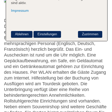
sind aktiv.
Impressum
Das Hostel bietet 120 Zimmer und 14
Doppelzimmer auf 4 Etagen, die mit einem Aufzug
erreichbar sind. An der 24-Stunden-Rezeption im
Ablehnen
Einstellungen
Zustimmen
Empfangsbereich werden die Gäste vom
mehrsprachigen Personal (Englisch, Deutsch,
Französisch) herzlich begrüßt. Das Ein- und
Auschecken ist rund um die Uhr möglich. Eine
Gepäckaufbewahrung, ein Safe, ein Geldautomat
und ein Getränkeautomat gehören zur Einrichtung
des Hauses. Per WLAN erhalten die Gäste Zugang
zum Internet. Hilfestellung bei der Buchung von
Ausflügen wird am Tourdesk geboten. Die
Unterbringung verfügt über eine Reihe von
behindertengerechten Annehmlichkeiten.
Rollstuhlgerechte Einrichtungen sind vorhanden.
Neben einem Souvenirshop sind weitere Geschäfte