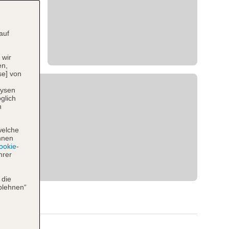
auf
 wir
en,
se] von
lysen
glich
n
welche
hnen
okie-
hrer
 die
blehnen“