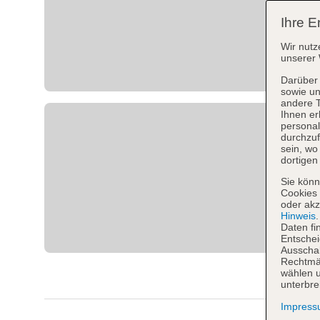
Ihre E
Wir nutz
unserer 
Darüber 
sowie un
andere 
Ihnen er
personal
durchzuf
sein, w
dortigen
Sie könn
Cookies 
oder akz
Hinweis
Daten fi
Entschei
Ausschal
Rechtmäß
wählen u
unterbre
Impres