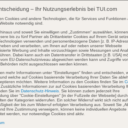
ntscheidung – Ihr Nutzungserlebnis bei TUI.com
en Cookies und andere Technologien, die für Services und Funktionen 
Website notwendig sind.
hinaus und soweit Sie einwilligen und „Zustimmen“ auswählen, können
sere bis zu fünf Partner als Drittanbieter Cookies auf Ihrem Gerät setz
Technologien verwenden und personenbezogene Daten [z. B. IP-Adres
heben und verarbeiten, um Ihnen auf oder neben unserer Webseite
isierte Werbung und Inhalte vorzuschlagen sowie Messungen und Ana
ühren. Dabei kann auch ein Datentransfer in Drittstaaten [z.B. USA] mö
o vom EU-Datenschutzniveau abgewichen werden kann und Zugriffe vo
 Behörden nicht ausgeschlossen werden können.
en mehr Informationen unter "Einstellungen" finden und entscheiden, 
und welche auf Cookies basierende Verarbeitung Ihrer Daten Sie able
eptieren möchten. Weitere Information zu den Cookies finden Sie im
Co
. Zusätzliche Informationen zur auf Cookies basierenden Verarbeitung I
nden Sie im
Datenschutz-Hinweis
. Sie können zudem jederzeit Ihre
dung über "Cookie-Einstellungen" [in der Fußzeile der Webseite] durch
ten der Kategorien widerrufen. Ein solcher Widerruf wirkt sich nicht auf
igkeit der bis zum Widerruf erfolgten Verarbeitung aus. Soweit Sie „A
nd Ihre Zustimmung verweigern, können keine individuellen Angebote
itet werden, nur notwendige Cookies sind aktiv.
sum