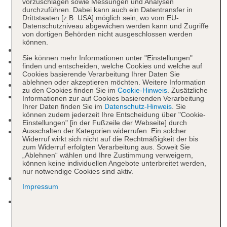
vorzuschlagen sowie Messungen und Analysen
durchzuführen. Dabei kann auch ein Datentransfer in
Drittstaaten [z.B. USA] möglich sein, wo vom EU-
Kurtaxe/Ökotaxe/Touristensteuer zahlbar vor Ort:
Datenschutzniveau abgewichen werden kann und Zugriffe
von dortigen Behörden nicht ausgeschlossen werden
Barzahlung, pro Tag ca. 1.8 EUR
können.
Nichtraucherhotel
Sie können mehr Informationen unter "Einstellungen"
Check-in Zeit ab 14:00 Uhr
finden und entscheiden, welche Cookies und welche auf
Check-out Zeit bis 11:00 Uhr
Cookies basierende Verarbeitung Ihrer Daten Sie
ablehnen oder akzeptieren möchten. Weitere Information
Hoteleröffnung: 2019
zu den Cookies finden Sie im
Cookie-Hinweis
. Zusätzliche
Rezeption: Sprachen: englisch, italienisch,
Informationen zur auf Cookies basierenden Verarbeitung
Ihrer Daten finden Sie im
Datenschutz-Hinweis
. Sie
Geldwechsel möglich, Hotelsafe: ohne Gebühr
können zudem jederzeit Ihre Entscheidung über "Cookie-
Lift
Einstellungen" [in der Fußzeile der Webseite] durch
Pool „Gloria Palace Pool“: Juni - August;
Ausschalten der Kategorien widerrufen. Ein solcher
Widerruf wirkt sich nicht auf die Rechtmäßigkeit der bis
saisonabhängig; wetterabhängig, ohne Gebühr,
zum Widerruf erfolgten Verarbeitung aus. Soweit Sie
bei All Inclusive inklusive, Outdoor, Süßwasser,
„Ablehnen“ wählen und Ihre Zustimmung verweigern,
können keine individuellen Angebote unterbreitet werden,
Liegen, Sonnenschirme
nur notwendige Cookies sind aktiv.
Badetücher: ohne Gebühr, bei All Inclusive
Impressum
inklusive
Internet: WLAN/WiFi, im gesamten Hotel
(Anlage): ohne Gebühr, bei All Inclusive inklusive,
im öffentlichen Bereich: ohne Gebühr, bei All