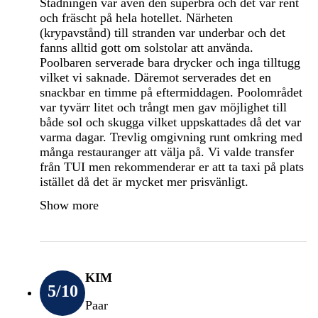
Städningen var även den superbra och det var rent
och fräscht på hela hotellet. Närheten
(krypavstånd) till stranden var underbar och det
fanns alltid gott om solstolar att använda.
Poolbaren serverade bara drycker och inga tilltugg
vilket vi saknade. Däremot serverades det en
snackbar en timme på eftermiddagen. Poolområdet
var tyvärr litet och trångt men gav möjlighet till
både sol och skugga vilket uppskattades då det var
varma dagar. Trevlig omgivning runt omkring med
många restauranger att välja på. Vi valde transfer
från TUI men rekommenderar er att ta taxi på plats
istället då det är mycket mer prisvänligt.
Show more
KIM
5
/10
Paar