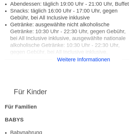
Abendessen: täglich 19:00 Uhr - 21:00 Uhr, Buffet
Snacks: täglich 16:00 Uhr - 17:00 Uhr, gegen
Gebühr, bei All Inclusive inklusive
Getränke: ausgewählte nicht alkoholische
Getränke: 10:30 Uhr - 22:30 Uhr, gegen Gebühr,
bei All Inclusive inklusive, ausgewählte nationale
alkoholische Getränke: 10:30 Uhr - 22:30 Uhr,
gegen Gebühr, bei All Inclusive inklusive,
ausgewählte Tischgetränke zu den Mahlzeiten:
Weitere Informationen
gegen Gebühr, bei All Inclusive inklusive,
Kaffee/Tee am Nachmittag: gegen Gebühr, bei All
Inclusive inklusive
Für Kinder
Hauptrestaurant „All Incluvise Restaurant“:
Küche: international, italienisch, mediterran,
Babynahrung, Biolebensmittel, Diätküche,
Für Familien
glutenfreie Gerichte, Kinderbuffet, Kindermenü,
BABYS
lactosefreie Gerichte, leichte Gerichte, saisonale
Gerichte, vegetarische Gerichte, vegane
Babynahrung
Gerichte, Buffet, Menüwahl, gesetztes Menü,