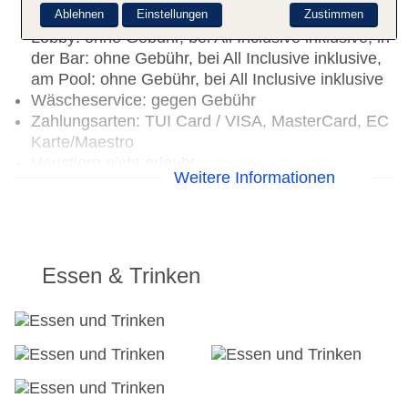
Ablehnen
Einstellungen
Zustimmen
Inclusive inklusive, an der Rezeption/in der
Lobby: ohne Gebühr, bei All Inclusive inklusive, in
der Bar: ohne Gebühr, bei All Inclusive inklusive,
am Pool: ohne Gebühr, bei All Inclusive inklusive
Wäscheservice: gegen Gebühr
Zahlungsarten: TUI Card / VISA, MasterCard, EC
Karte/Maestro
Haustiere nicht erlaubt
Weitere Informationen
Parkmöglichkeiten: Parkplatz (nach
Verfügbarkeit), Stellplätze, nicht überdacht: ohne
Gebühr, Anfrage & Reservierung notwendig
Größe des Hotels/Anlage: 0,52 ha
Gebäudeanzahl: 1, Etagen: 10, Zimmer: 100
Essen & Trinken
Landeskategorie: 5 Sterne