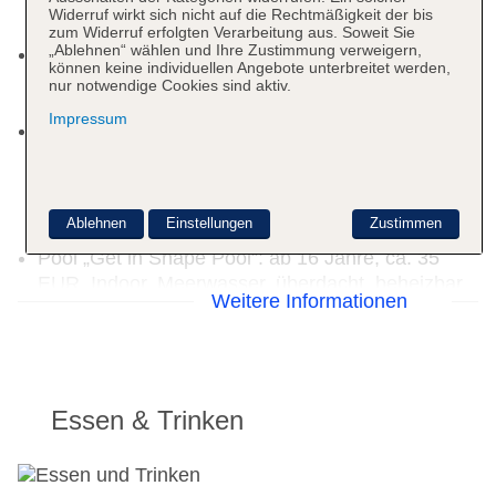
beheizbar, Liegen: ohne Gebühr, Sonnenschirme:
Widerruf wirkt sich nicht auf die Rechtmäßigkeit der bis
ohne Gebühr
zum Widerruf erfolgten Verarbeitung aus. Soweit Sie
„Ablehnen“ wählen und Ihre Zustimmung verweigern,
Pool „Piscina Principal II“: Outdoor, Meerwasser,
können keine individuellen Angebote unterbreitet werden,
beheizbar, Liegen: ohne Gebühr, Sonnenschirme:
nur notwendige Cookies sind aktiv.
ohne Gebühr
Impressum
Pool „Piscina Terraza Chill Out“: ab 16 Jahre,
gegen Gebühr, Outdoor, Süßwasser, auf der
Dachterrasse, Balinesische Betten: gegen
Gebühr, Daybeds: gegen Gebühr, Liegen: gegen
Ablehnen
Einstellungen
Zustimmen
Gebühr
Pool „Get in Shape Pool“: ab 16 Jahre, ca. 35
EUR, Indoor, Meerwasser, überdacht, beheizbar,
Weitere Informationen
im Wellnessbereich
Aquapark „Splash Park“: Meerwasser, Anzahl
Wasserrutschen: 2
Badetücher: gegen Kaution
Souvenirshop, Friseur
Essen & Trinken
Internet: WLAN/WiFi, im gesamten Hotel
(Anlage): ohne Gebühr
Wäscheservice: gegen Gebühr