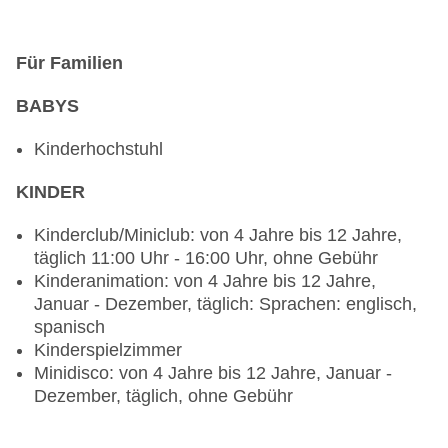
Anfrage notwendig, vegetarische Gerichte:
Anfrage & Reservierung notwendig, vegane
Gerichte: Anfrage & Reservierung notwendig,
Für Familien
Vollwertkost: Anfrage notwendig, Buffet,
klimatisierbar, Kinderhochstuhl, angemessene
BABYS
Kleidung erwünscht
Restaurant „Gorbea Restaurant & Chill Out“:
Kinderhochstuhl
Küche: international, landestypisch, mediterran,
regional, spanisch, Fisch/Meeresfrüchte,
KINDER
Grillgerichte, glutenfreie Gerichte, vegetarische
Kinderclub/Miniclub: von 4 Jahre bis 12 Jahre,
Gerichte, à la carte, Anfrage & Reservierung
täglich 11:00 Uhr - 16:00 Uhr, ohne Gebühr
notwendig, gegen Gebühr, 18:00 Uhr - 00:00 Uhr,
Kinderanimation: von 4 Jahre bis 12 Jahre,
klimatisierbar, mit Terrasse, Kinderhochstuhl,
Januar - Dezember, täglich: Sprachen: englisch,
angemessene Kleidung erwünscht
spanisch
Bars & mehr: 6
Kinderspielzimmer
Lobbybar „Lobby Bar“: täglich, gegen Gebühr, bei
Minidisco: von 4 Jahre bis 12 Jahre, Januar -
All Inclusive inklusive
Dezember, täglich, ohne Gebühr
Poolbar Outdoor „Bar Piscina“: täglich, gegen
Gebühr, bei All Inclusive inklusive
Skybar „Terraza Chill Out Gorbea“: ab 16 Jahre,