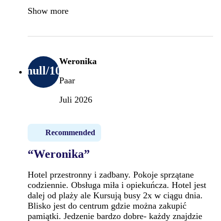
Show more
Weronika
null
/10
Paar
Juli 2026
Recommended
“Weronika”
Hotel przestronny i zadbany. Pokoje sprzątane
codziennie. Obsługa miła i opiekuńcza. Hotel jest
dalej od plaży ale Kursują busy 2x w ciągu dnia.
Blisko jest do centrum gdzie można zakupić
pamiątki. Jedzenie bardzo dobre- każdy znajdzie