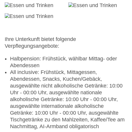
Zahlungsarten: TUI Card / VISA, MasterCard,
American Express, Diners
Haustier: Hund erlaubt: gegen Gebühr, Anfrage
notwendig, Gewicht bis max. 5 kg, Katze erlaubt:
gegen Gebühr, Anfrage notwendig
Parkmöglichkeiten: Parkplatz (nach
Ihre Unterkunft bietet folgende
Verfügbarkeit), unbewacht: ohne Gebühr, Anfrage
Verpflegungsangebote:
& Reservierung nicht notwendig
Tagungseinrichtungen: Konferenzräume: 6,
Halbpension: Frühstück, wählbar Mittag- oder
klimatisierte Tagungsräume, Tageslicht,
Abendessen
Tagungsequipment: gegen Gebühr, Coffee
All inclusive: Frühstück, Mittagessen,
Breaks: gegen Gebühr
Abendessen, Snacks, Kuchen/Gebäck,
Gebäudeanzahl: 1, Etagen: 9, Zimmer: 448,
ausgewählte nicht alkoholische Getränke: 10:00
Nebengebäude: 1, Etagen Nebengebäude: 3
Uhr - 00:00 Uhr, ausgewählte nationale
Landeskategorie: 4 Sterne
alkoholische Getränke: 10:00 Uhr - 00:00 Uhr,
ausgewählte internationale alkoholische
Getränke: 10:00 Uhr - 00:00 Uhr, ausgewählte
Tischgetränke zu den Mahlzeiten, Kaffee/Tee am
Nachmittag, AI-Armband obligatorisch