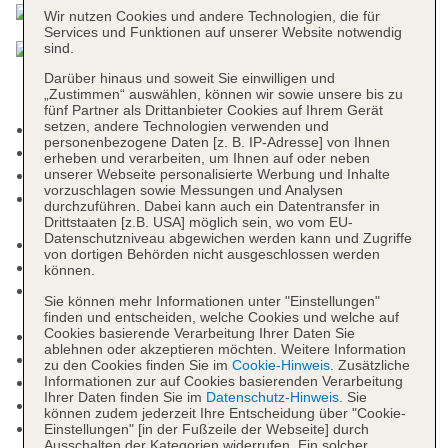
Wir nutzen Cookies und andere Technologien, die für
Services und Funktionen auf unserer Website notwendig
sind.
Darüber hinaus und soweit Sie einwilligen und
„Zustimmen“ auswählen, können wir sowie unsere bis zu
fünf Partner als Drittanbieter Cookies auf Ihrem Gerät
setzen, andere Technologien verwenden und
Adults-only-Bereich
personenbezogene Daten [z. B. IP-Adresse] von Ihnen
Check-in Zeit ab 14:00 Uhr
erheben und verarbeiten, um Ihnen auf oder neben
Check-out Zeit bis 12:00 Uhr
unserer Webseite personalisierte Werbung und Inhalte
vorzuschlagen sowie Messungen und Analysen
Late Check-out: gegen Gebühr, Anfrage &
durchzuführen. Dabei kann auch ein Datentransfer in
Reservierung notwendig
Drittstaaten [z.B. USA] möglich sein, wo vom EU-
Datenschutzniveau abgewichen werden kann und Zugriffe
Hoteleröffnung: 1988
von dortigen Behörden nicht ausgeschlossen werden
Letzte Komplettrenovierung: 2021
können.
Rezeption: Sprachen: deutsch, englisch,
Sie können mehr Informationen unter "Einstellungen"
spanisch, Geldwechsel möglich
finden und entscheiden, welche Cookies und welche auf
Cookies basierende Verarbeitung Ihrer Daten Sie
Lift
ablehnen oder akzeptieren möchten. Weitere Information
Geldautomat in der Unterkunft
zu den Cookies finden Sie im
Cookie-Hinweis
. Zusätzliche
Gartenanlage, Dachterrasse, Sonnenterrasse
Informationen zur auf Cookies basierenden Verarbeitung
Ihrer Daten finden Sie im
Datenschutz-Hinweis
. Sie
Pools: 5
können zudem jederzeit Ihre Entscheidung über "Cookie-
Pool „Piscina Principal“: Outdoor, Meerwasser,
Einstellungen" [in der Fußzeile der Webseite] durch
Ausschalten der Kategorien widerrufen. Ein solcher