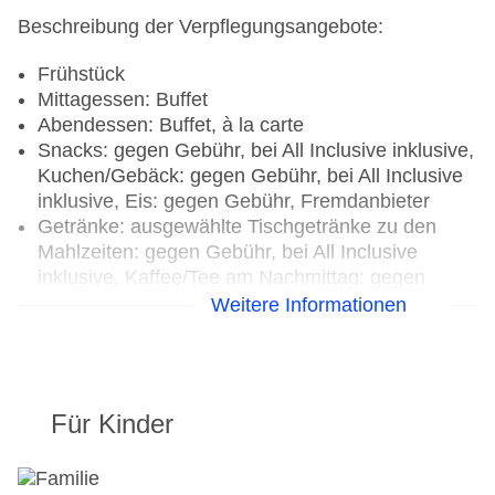
Beschreibung der Verpflegungsangebote:
Frühstück
Mittagessen: Buffet
Abendessen: Buffet, à la carte
Snacks: gegen Gebühr, bei All Inclusive inklusive,
Kuchen/Gebäck: gegen Gebühr, bei All Inclusive
inklusive, Eis: gegen Gebühr, Fremdanbieter
Getränke: ausgewählte Tischgetränke zu den
Mahlzeiten: gegen Gebühr, bei All Inclusive
inklusive, Kaffee/Tee am Nachmittag: gegen
Gebühr, bei All Inclusive inklusive
Weitere Informationen
Restaurants: 2
Hauptrestaurant „Restaurante Principal - Buffet“:
Küche: international, landestypisch, regional,
Für Kinder
spanisch, Diätküche: Anfrage & Reservierung
notwendig, glutenfreie Gerichte: Anfrage &
Reservierung notwendig, lactosefreie Gerichte: