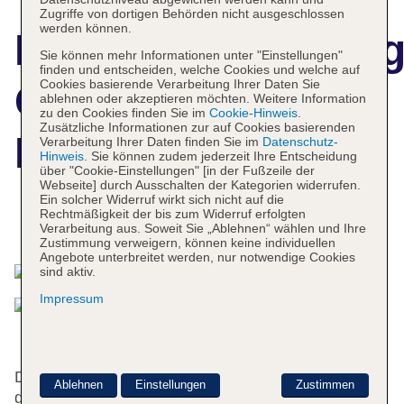
Zugriffe von dortigen Behörden nicht ausgeschlossen
werden können.
Hotelbeschreibun
Sie können mehr Informationen unter "Einstellungen"
finden und entscheiden, welche Cookies und welche auf
Cookies basierende Verarbeitung Ihrer Daten Sie
Golden Milano
ablehnen oder akzeptieren möchten. Weitere Information
zu den Cookies finden Sie im
Cookie-Hinweis
.
Zusätzliche Informationen zur auf Cookies basierenden
Hotel
Verarbeitung Ihrer Daten finden Sie im
Datenschutz-
Hinweis
. Sie können zudem jederzeit Ihre Entscheidung
über "Cookie-Einstellungen" [in der Fußzeile der
Webseite] durch Ausschalten der Kategorien widerrufen.
Ein solcher Widerruf wirkt sich nicht auf die
Rechtmäßigkeit der bis zum Widerruf erfolgten
Das bietet Ihre Unterkunft
Verarbeitung aus. Soweit Sie „Ablehnen“ wählen und Ihre
Zustimmung verweigern, können keine individuellen
Angebote unterbreitet werden, nur notwendige Cookies
sind aktiv.
Impressum
Das freundliche Personal an der Rezeption ist
Ablehnen
Einstellungen
Zustimmen
gerne bei allen Fragen behilflich. Zur Einrichtung