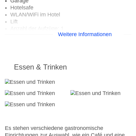
Garage
Hotelsafe
WLAN/WiFi im Hotel
Lift
Anzahl der Aufzüge: 1
Weitere Informationen
Haustiere
Zimmerservice
Gesamtanzahl der Zimmer: 15
Zahlungsarten: American Express, Diners Club,
EC Maestro, Mastercard, Visa
Essen & Trinken
Landeskategorie: 3 Sterne
Es stehen verschiedene gastronomische
Einrichtungen zur Auswahl, wie ein Café und eine