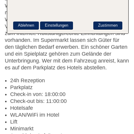
Wechselstube, ein TV-Raum, eine Autovermietung,
medizinische Betreuung, ein Zimmerservice und ein
Wäscheservice stehen den Gästen des Hauses zur
Ablehnen
Einstellungen
Zustimmen
Verfügung. Per WLAN erhalten die Gäste Zugang
zum Internet. Rollstuhlgerechte Einrichtungen sind
vorhanden. Im Supermarkt lassen sich Güter für
den täglichen Bedarf erwerben. Ein schöner Garten
und ein Spielplatz gehören zum Gelände der
Unterbringung. Wer mit dem Fahrzeug anreist, kann
es auf dem Parkplatz des Hotels abstellen.
24h Rezeption
Parkplatz
Check-in von: 18:00:00
Check-out bis: 11:00:00
Hotelsafe
WLAN/WiFi im Hotel
Lift
Minimarkt