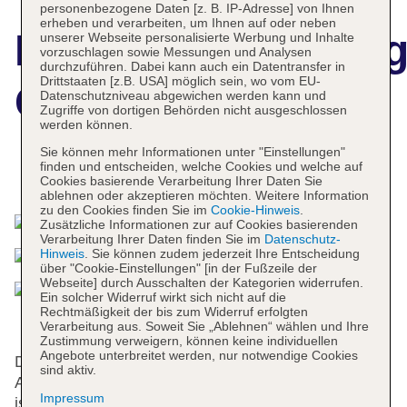
personenbezogene Daten [z. B. IP-Adresse] von Ihnen
erheben und verarbeiten, um Ihnen auf oder neben
Hotelbeschreibun
unserer Webseite personalisierte Werbung und Inhalte
vorzuschlagen sowie Messungen und Analysen
durchzuführen. Dabei kann auch ein Datentransfer in
Drittstaaten [z.B. USA] möglich sein, wo vom EU-
Golden Sands
Datenschutzniveau abgewichen werden kann und
Zugriffe von dortigen Behörden nicht ausgeschlossen
werden können.
Sie können mehr Informationen unter "Einstellungen"
finden und entscheiden, welche Cookies und welche auf
Das bietet Ihre Unterkunft
Cookies basierende Verarbeitung Ihrer Daten Sie
ablehnen oder akzeptieren möchten. Weitere Information
zu den Cookies finden Sie im
Cookie-Hinweis
.
Zusätzliche Informationen zur auf Cookies basierenden
Verarbeitung Ihrer Daten finden Sie im
Datenschutz-
Hinweis
. Sie können zudem jederzeit Ihre Entscheidung
über "Cookie-Einstellungen" [in der Fußzeile der
Webseite] durch Ausschalten der Kategorien widerrufen.
Ein solcher Widerruf wirkt sich nicht auf die
Rechtmäßigkeit der bis zum Widerruf erfolgten
Verarbeitung aus. Soweit Sie „Ablehnen“ wählen und Ihre
Zustimmung verweigern, können keine individuellen
Angebote unterbreitet werden, nur notwendige Cookies
Das Hotel bietet 66 Zimmer und verfügt über einen
sind aktiv.
Aufzug. Das freundliche Personal an der Rezeption
Impressum
ist gerne bei allen Fragen behilflich. Ein Safe, eine