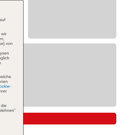
auf
 wir
en,
se] von
lysen
glich
n
welche
hnen
okie-
hrer
 die
blehnen“