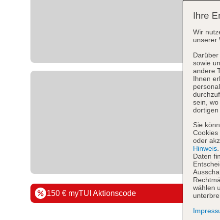
Ihre E
Wir nutz
unserer 
Darüber 
sowie un
andere 
Ihnen er
personal
durchzuf
sein, w
dortigen
Sie könn
Cookies 
oder akz
Hinweis
Daten fi
Entschei
Ausschal
Rechtmäß
wählen u
150 € myTUI Aktionscode
unterbre
Impres