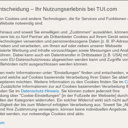
ntscheidung – Ihr Nutzungserlebnis bei TUI.com
en Cookies und andere Technologien, die für Services und Funktionen 
Website notwendig sind.
hinaus und soweit Sie einwilligen und „Zustimmen“ auswählen, können
sere bis zu fünf Partner als Drittanbieter Cookies auf Ihrem Gerät setz
Technologien verwenden und personenbezogene Daten [z. B. IP-Adres
heben und verarbeiten, um Ihnen auf oder neben unserer Webseite
isierte Werbung und Inhalte vorzuschlagen sowie Messungen und Ana
ühren. Dabei kann auch ein Datentransfer in Drittstaaten [z.B. USA] mö
o vom EU-Datenschutzniveau abgewichen werden kann und Zugriffe vo
 Behörden nicht ausgeschlossen werden können.
en mehr Informationen unter "Einstellungen" finden und entscheiden, 
und welche auf Cookies basierende Verarbeitung Ihrer Daten Sie able
eptieren möchten. Weitere Information zu den Cookies finden Sie im
Co
. Zusätzliche Informationen zur auf Cookies basierenden Verarbeitung I
nden Sie im
Datenschutz-Hinweis
. Sie können zudem jederzeit Ihre
dung über "Cookie-Einstellungen" [in der Fußzeile der Webseite] durch
ten der Kategorien widerrufen. Ein solcher Widerruf wirkt sich nicht auf
igkeit der bis zum Widerruf erfolgten Verarbeitung aus. Soweit Sie „A
nd Ihre Zustimmung verweigern, können keine individuellen Angebote
itet werden, nur notwendige Cookies sind aktiv.
sum