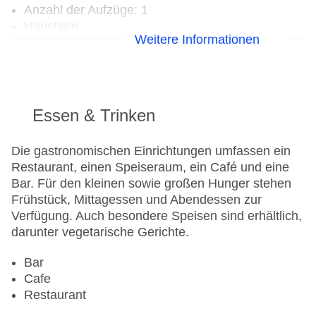
Anzahl der Aufzüge: 1
Haustiere
Weitere Informationen
Zimmerservice
Sonnenterrasse
Gesamtanzahl der Zimmer: 103
Pools:Outdoor Pool, Sonnenschirme am Pool,
Liegen am Pool
Essen & Trinken
Landeskategorie: 3,5 Sterne
Die gastronomischen Einrichtungen umfassen ein
Restaurant, einen Speiseraum, ein Café und eine
Bar. Für den kleinen sowie großen Hunger stehen
Frühstück, Mittagessen und Abendessen zur
Verfügung. Auch besondere Speisen sind erhältlich,
darunter vegetarische Gerichte.
Bar
Cafe
Restaurant