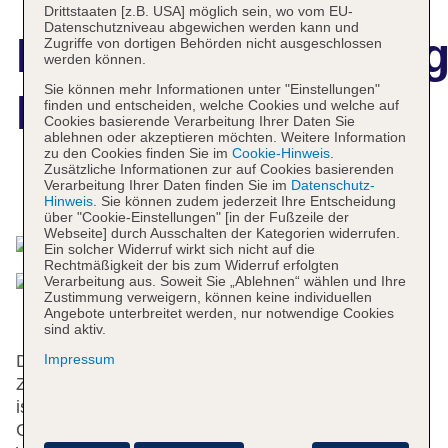
Drittstaaten [z.B. USA] möglich sein, wo vom EU-
Datenschutzniveau abgewichen werden kann und
Hotelbeschreibun
Zugriffe von dortigen Behörden nicht ausgeschlossen
werden können.
Sie können mehr Informationen unter "Einstellungen"
Hotel Tghat
finden und entscheiden, welche Cookies und welche auf
Cookies basierende Verarbeitung Ihrer Daten Sie
ablehnen oder akzeptieren möchten. Weitere Information
zu den Cookies finden Sie im
Cookie-Hinweis
.
Zusätzliche Informationen zur auf Cookies basierenden
Verarbeitung Ihrer Daten finden Sie im
Datenschutz-
Das bietet Ihre Unterkunft
Hinweis
. Sie können zudem jederzeit Ihre Entscheidung
über "Cookie-Einstellungen" [in der Fußzeile der
Webseite] durch Ausschalten der Kategorien widerrufen.
Ein solcher Widerruf wirkt sich nicht auf die
Rechtmäßigkeit der bis zum Widerruf erfolgten
Verarbeitung aus. Soweit Sie „Ablehnen“ wählen und Ihre
Zustimmung verweigern, können keine individuellen
Angebote unterbreitet werden, nur notwendige Cookies
sind aktiv.
Das Hotel mit einem Aufzug verfügt über 103
Impressum
Zimmer. Das freundliche Personal an der Rezeption
ist gerne bei allen Fragen behilflich. Eine
Gepäckaufbewahrung, ein Safe und eine