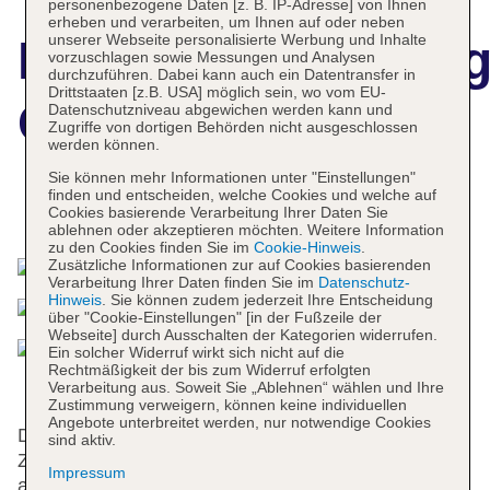
personenbezogene Daten [z. B. IP-Adresse] von Ihnen
erheben und verarbeiten, um Ihnen auf oder neben
unserer Webseite personalisierte Werbung und Inhalte
Hotelbeschreibun
vorzuschlagen sowie Messungen und Analysen
durchzuführen. Dabei kann auch ein Datentransfer in
Drittstaaten [z.B. USA] möglich sein, wo vom EU-
Govino Bay
Datenschutzniveau abgewichen werden kann und
Zugriffe von dortigen Behörden nicht ausgeschlossen
werden können.
Sie können mehr Informationen unter "Einstellungen"
finden und entscheiden, welche Cookies und welche auf
Das bietet Ihre Unterkunft
Cookies basierende Verarbeitung Ihrer Daten Sie
ablehnen oder akzeptieren möchten. Weitere Information
zu den Cookies finden Sie im
Cookie-Hinweis
.
Zusätzliche Informationen zur auf Cookies basierenden
Verarbeitung Ihrer Daten finden Sie im
Datenschutz-
Hinweis
. Sie können zudem jederzeit Ihre Entscheidung
über "Cookie-Einstellungen" [in der Fußzeile der
Webseite] durch Ausschalten der Kategorien widerrufen.
Ein solcher Widerruf wirkt sich nicht auf die
Rechtmäßigkeit der bis zum Widerruf erfolgten
Verarbeitung aus. Soweit Sie „Ablehnen“ wählen und Ihre
Zustimmung verweigern, können keine individuellen
Angebote unterbreitet werden, nur notwendige Cookies
Die Anlage mit einem Aufzug verfügt über 60
sind aktiv.
Zimmer. Englisch- und deutschsprachiges Personal
Impressum
an der Rezeption im Empfangsbereich steht zur