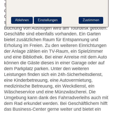
Seite beim Ein- und Auschecken. Die Einrichtung
der Unterbringung umfasst eine
Gepäckaufbewahrung und einen Safe. Im Resort
Ablehnen
Einstellungen
Zustimmen
steht WLAN zur Verfügung. Hilfestellung bei der
Buchung von Ausflügen wird am Tourdesk geboten.
Geschäfte sind ebenfalls vorhanden. Ein Garten
bietet zusätzlichen Raum für Entspannung und
Erholung im Freien. Zu den weiteren Einrichtungen
der Anlage zählen ein TV-Raum, ein Spielzimmer
und eine Bibliothek. Bei einer Anreise mit dem Auto
können die Gäste dieses in einer Garage oder auf
dem Parkplatz parken. Unter den weiteren
Leistungen finden sich ein 24h-Sicherheitsdienst,
eine Kinderbetreuung, eine Autovermietung,
medizinische Betreuung, ein Weckdienst, ein
Wäscheservice und eine Münzwäscherei. Die
Umgebung kann dank des Fahrradverleihs auch mit
dem Rad erkundet werden. Bei Geschäftlichem hilft
das Business-Center gerne weiter und bietet ein