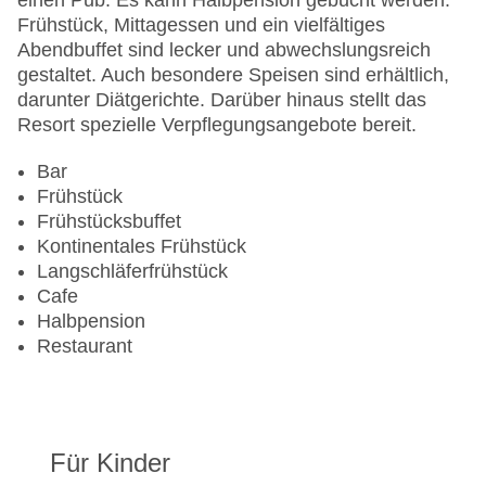
einen Pub. Es kann Halbpension gebucht werden.
Landeskategorie: 4 Sterne
Frühstück, Mittagessen und ein vielfältiges
Abendbuffet sind lecker und abwechslungsreich
gestaltet. Auch besondere Speisen sind erhältlich,
darunter Diätgerichte. Darüber hinaus stellt das
Resort spezielle Verpflegungsangebote bereit.
Bar
Frühstück
Frühstücksbuffet
Kontinentales Frühstück
Langschläferfrühstück
Cafe
Halbpension
Restaurant
Für Kinder