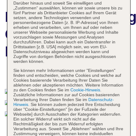
Darüber hinaus und soweit Sie einwilligen und
„Zustimmen“ auswählen, können wir sowie unsere bis zu
Hotelbeschreibun
fünf Partner als Drittanbieter Cookies auf Ihrem Gerät
setzen, andere Technologien verwenden und
personenbezogene Daten [z. B. IP-Adresse] von Ihnen
erheben und verarbeiten, um Ihnen auf oder neben
Gran Hotel
unserer Webseite personalisierte Werbung und Inhalte
vorzuschlagen sowie Messungen und Analysen
durchzuführen. Dabei kann auch ein Datentransfer in
Miramar
Drittstaaten [z.B. USA] möglich sein, wo vom EU-
Datenschutzniveau abgewichen werden kann und
Zugriffe von dortigen Behörden nicht ausgeschlossen
werden können.
Sie können mehr Informationen unter "Einstellungen"
finden und entscheiden, welche Cookies und welche auf
Das bietet Ihre Unterkunft
Cookies basierende Verarbeitung Ihrer Daten Sie
ablehnen oder akzeptieren möchten. Weitere Information
zu den Cookies finden Sie im
Cookie-Hinweis
.
Zusätzliche Informationen zur auf Cookies basierenden
Verarbeitung Ihrer Daten finden Sie im
Datenschutz-
Hinweis
. Sie können zudem jederzeit Ihre Entscheidung
über "Cookie-Einstellungen" [in der Fußzeile der
Webseite] durch Ausschalten der Kategorien widerrufen.
Ein solcher Widerruf wirkt sich nicht auf die
Rechtmäßigkeit der bis zum Widerruf erfolgten
Verarbeitung aus. Soweit Sie „Ablehnen“ wählen und Ihre
Zustimmung verweigern, können keine individuellen