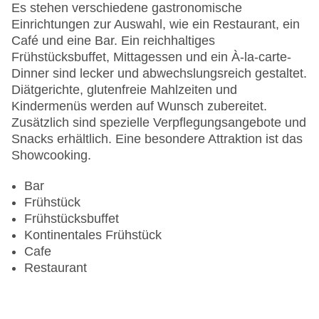
WLAN/WiFi im Hotel
Es stehen verschiedene gastronomische
Lift
Einrichtungen zur Auswahl, wie ein Restaurant, ein
Anzahl der Konferenzräume: 19
Café und eine Bar. Ein reichhaltiges
Anzahl der Aufzüge: 1
Frühstücksbuffet, Mittagessen und ein À-la-carte-
Haustiere
Dinner sind lecker und abwechslungsreich gestaltet.
Zimmerservice
Diätgerichte, glutenfreie Mahlzeiten und
Sonnenterrasse
Kindermenüs werden auf Wunsch zubereitet.
Gesamtanzahl der Zimmer: 190
Zusätzlich sind spezielle Verpflegungsangebote und
Pools:Kinderbecken, Indoor Pool, Outdoor Pool,
Snacks erhältlich. Eine besondere Attraktion ist das
Sonnenschirme am Pool, Liegen am Pool
Showcooking.
Zahlungsarten: American Express, Mastercard,
Visa
Bar
Landeskategorie: 5 Sterne
Frühstück
Frühstücksbuffet
Kontinentales Frühstück
Cafe
Restaurant