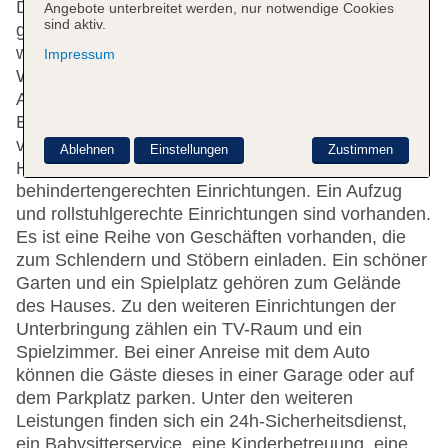
Das freundliche Personal an der Rezeption ist
Angebote unterbreitet werden, nur notwendige Cookies
sind aktiv.
gerne bei allen Fragen behilflich. Serviceleistungen
wie eine Gepäckaufbewahrung, ein Safe und eine
Impressum
Wechselstube tragen zu einem komfortablen
Aufenthalt bei. WLAN ist in den öffentlichen
Bereichen verfügbar. Hilfestellung bei der Buchung
von Ausflügen wird am Tourdesk geboten. Das
Ablehnen
Einstellungen
Zustimmen
Hotel verfügt über eine Reihe von
behindertengerechten Einrichtungen. Ein Aufzug
und rollstuhlgerechte Einrichtungen sind vorhanden.
Es ist eine Reihe von Geschäften vorhanden, die
zum Schlendern und Stöbern einladen. Ein schöner
Garten und ein Spielplatz gehören zum Gelände
des Hauses. Zu den weiteren Einrichtungen der
Unterbringung zählen ein TV-Raum und ein
Spielzimmer. Bei einer Anreise mit dem Auto
können die Gäste dieses in einer Garage oder auf
dem Parkplatz parken. Unter den weiteren
Leistungen finden sich ein 24h-Sicherheitsdienst,
ein Babysitterservice, eine Kinderbetreuung, eine