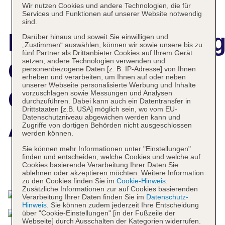
Wir nutzen Cookies und andere Technologien, die für
Services und Funktionen auf unserer Website notwendig
sind.
Hotelbeschreibun
Darüber hinaus und soweit Sie einwilligen und
„Zustimmen“ auswählen, können wir sowie unsere bis zu
fünf Partner als Drittanbieter Cookies auf Ihrem Gerät
setzen, andere Technologien verwenden und
Grand Hotel
personenbezogene Daten [z. B. IP-Adresse] von Ihnen
erheben und verarbeiten, um Ihnen auf oder neben
unserer Webseite personalisierte Werbung und Inhalte
Convento di
vorzuschlagen sowie Messungen und Analysen
durchzuführen. Dabei kann auch ein Datentransfer in
Drittstaaten [z.B. USA] möglich sein, wo vom EU-
Datenschutzniveau abgewichen werden kann und
Amalfi
Zugriffe von dortigen Behörden nicht ausgeschlossen
werden können.
Sie können mehr Informationen unter "Einstellungen"
finden und entscheiden, welche Cookies und welche auf
Cookies basierende Verarbeitung Ihrer Daten Sie
Das bietet Ihre Unterkunft
ablehnen oder akzeptieren möchten. Weitere Information
zu den Cookies finden Sie im
Cookie-Hinweis
.
Zusätzliche Informationen zur auf Cookies basierenden
Verarbeitung Ihrer Daten finden Sie im
Datenschutz-
Hinweis
. Sie können zudem jederzeit Ihre Entscheidung
über "Cookie-Einstellungen" [in der Fußzeile der
Webseite] durch Ausschalten der Kategorien widerrufen.