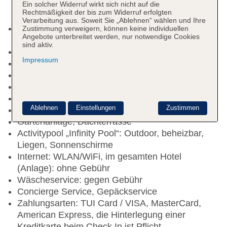
Ein solcher Widerruf wirkt sich nicht auf die
Rechtmäßigkeit der bis zum Widerruf erfolgten
Verarbeitung aus. Soweit Sie „Ablehnen“ wählen und Ihre
Kurtaxe/Ökotaxe/Touristensteuer zahlbar vor Ort:
Zustimmung verweigern, können keine individuellen
Angebote unterbreitet werden, nur notwendige Cookies
pro Nacht/pro Person ca. 5 EUR
sind aktiv.
Raucherbereich
Impressum
Check-in Zeit ab 15:00 Uhr
Check-out Zeit bis 12:00 Uhr
Early Check-in
Late Check-out
Ablehnen
Einstellungen
Zustimmen
Rezeption
Gartenanlage, Dachterrasse
Activitypool „Infinity Pool“: Outdoor, beheizbar,
Liegen, Sonnenschirme
Internet: WLAN/WiFi, im gesamten Hotel
(Anlage): ohne Gebühr
Wäscheservice: gegen Gebühr
Concierge Service, Gepäckservice
Zahlungsarten: TUI Card / VISA, MasterCard,
American Express, die Hinterlegung einer
Kreditkarte beim Check In ist Pflicht