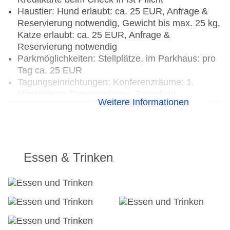
Haustier: Hund erlaubt: ca. 25 EUR, Anfrage &
Reservierung notwendig, Gewicht bis max. 25 kg,
Katze erlaubt: ca. 25 EUR, Anfrage &
Reservierung notwendig
Parkmöglichkeiten: Stellplätze, im Parkhaus: pro
Tag ca. 25 EUR
Tagungseinrichtungen: Konferenzräume: 1,
klimatisierte Tagungsräume, Tageslicht,
Weitere Informationen
Tagungsequipment, Coffee Breaks: pro Person
ca. 32 EUR
Etagen: 8, Zimmer: 52
Landeskategorie: 5,5 Sterne
Essen & Trinken