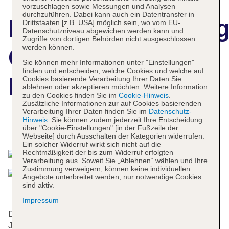
vorzuschlagen sowie Messungen und Analysen
durchzuführen. Dabei kann auch ein Datentransfer in
Hotelbeschreibun
Drittstaaten [z.B. USA] möglich sein, wo vom EU-
Datenschutzniveau abgewichen werden kann und
Zugriffe von dortigen Behörden nicht ausgeschlossen
werden können.
Grand Hotel
Sie können mehr Informationen unter "Einstellungen"
finden und entscheiden, welche Cookies und welche auf
Reykjavik
Cookies basierende Verarbeitung Ihrer Daten Sie
ablehnen oder akzeptieren möchten. Weitere Information
zu den Cookies finden Sie im
Cookie-Hinweis
.
Zusätzliche Informationen zur auf Cookies basierenden
Verarbeitung Ihrer Daten finden Sie im
Datenschutz-
Hinweis
. Sie können zudem jederzeit Ihre Entscheidung
Das bietet Ihre Unterkunft
über "Cookie-Einstellungen" [in der Fußzeile der
Webseite] durch Ausschalten der Kategorien widerrufen.
Ein solcher Widerruf wirkt sich nicht auf die
Rechtmäßigkeit der bis zum Widerruf erfolgten
Verarbeitung aus. Soweit Sie „Ablehnen“ wählen und Ihre
Zustimmung verweigern, können keine individuellen
Angebote unterbreitet werden, nur notwendige Cookies
sind aktiv.
Impressum
Das Hotel bietet 311 Nichtraucherzimmer, 18
Junior-Suiten, 2 Suiten, 2 Studios, 19 Einzel- und