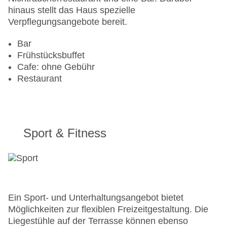
Anzahl der Aufzüge: 1
hinaus stellt das Haus spezielle
Haustiere: gegen Gebühr
Verpflegungsangebote bereit.
Zimmerservice
Sonnenterrasse
Bar
Gesamtanzahl der Stockwerke: 14
Frühstücksbuffet
Gesamtanzahl der Zimmer: 311
Cafe: ohne Gebühr
Pools:Liegen am Pool
Restaurant
Zahlungsarten: American Express, Diners Club,
Mastercard, Visa
Landeskategorie: 4 Sterne
Sport & Fitness
Ein Sport- und Unterhaltungsangebot bietet
Möglichkeiten zur flexiblen Freizeitgestaltung. Die
Liegestühle auf der Terrasse können ebenso