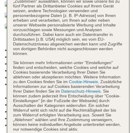
„Zustimmen“ auswählen, können wir sowie unsere bis zu
fünf Partner als Drittanbieter Cookies auf Ihrem Gerät
setzen, andere Technologien verwenden und
personenbezogene Daten [z. B. IP-Adresse] von Ihnen
erheben und verarbeiten, um Ihnen auf oder neben
unserer Webseite personalisierte Werbung und Inhalte
vorzuschlagen sowie Messungen und Analysen
durchzuführen. Dabei kann auch ein Datentransfer in
Drittstaaten [z.B. USA] möglich sein, wo vom EU-
Datenschutzniveau abgewichen werden kann und Zugriffe
von dortigen Behörden nicht ausgeschlossen werden
Nichtraucherhotel
können.
Check-in Zeit ab 15:00 Uhr
Sie können mehr Informationen unter "Einstellungen"
Check-out Zeit bis 12:00 Uhr
finden und entscheiden, welche Cookies und welche auf
Hoteleröffnung: 1989
Cookies basierende Verarbeitung Ihrer Daten Sie
Letzte Komplettrenovierung: 2021
ablehnen oder akzeptieren möchten. Weitere Information
zu den Cookies finden Sie im
Cookie-Hinweis
. Zusätzliche
Rezeption: 24 Stunden, Sprachen: deutsch,
Informationen zur auf Cookies basierenden Verarbeitung
spanisch, französisch, Hotelsafe
Ihrer Daten finden Sie im
Datenschutz-Hinweis
. Sie
können zudem jederzeit Ihre Entscheidung über "Cookie-
Gästebetreuung
Einstellungen" [in der Fußzeile der Webseite] durch
Lift
Ausschalten der Kategorien widerrufen. Ein solcher
Widerruf wirkt sich nicht auf die Rechtmäßigkeit der bis
Gartenanlage, Sonnenterrasse
zum Widerruf erfolgten Verarbeitung aus. Soweit Sie
Pools: 8
„Ablehnen“ wählen und Ihre Zustimmung verweigern,
können keine individuellen Angebote unterbreitet werden,
Pool „Azure Bay Pool Area“: ohne Gebühr,
nur notwendige Cookies sind aktiv.
Outdoor, Liegen, Sonnenschirme