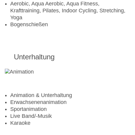
• Superior-Pflegeprodukte im Bad
Aerobic, Aqua Aerobic, Aqua Fitness,
Krafttraining, Pilates, Indoor Cycling, Stretching,
• Kissen-Menü
Yoga
Bogenschießen
• Aromatisierte Bettwäsche
• Butler-Service in den Preferred Club-Bereichen
• Exklusiver Bereich im Restaurant zum Frühstück
Unterhaltung
• Service in der Preferred Club Lounge: Täglicher
Frühstücksservice (von 7 bis 11 Uhr), Warme und
kalte Zwischenmahlzeiten tagsüber (von 11 bis 19
Uhr), Kostenfreier Computer-Zugang, Exklusiver
Aufenthaltsbereich mit und Fernsehern
Animation & Unterhaltung
Erwachsenenanimation
Sportanimation
Live Band/-Musik
Karaoke