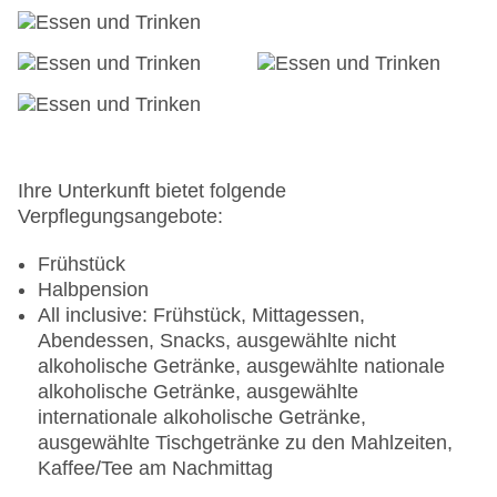
Badetücher: ohne Gebühr
Internet: WLAN/WiFi, im gesamten Hotel
(Anlage): ohne Gebühr
Wäscheservice: gegen Gebühr
Concierge Service, Gepäckservice
Zahlungsarten: TUI Card / VISA, MasterCard,
American Express
Haustier: Hund erlaubt: pro Tag ca. 50 EUR,
Ihre Unterkunft bietet folgende
Gewicht bis max. 10 kg
Verpflegungsangebote:
Tagungseinrichtungen: Konferenzräume: 1
Etagen: 3, Zimmer: 447
Frühstück
Landeskategorie: 5 Sterne
Halbpension
All inclusive: Frühstück, Mittagessen,
Abendessen, Snacks, ausgewählte nicht
alkoholische Getränke, ausgewählte nationale
alkoholische Getränke, ausgewählte
internationale alkoholische Getränke,
ausgewählte Tischgetränke zu den Mahlzeiten,
Kaffee/Tee am Nachmittag