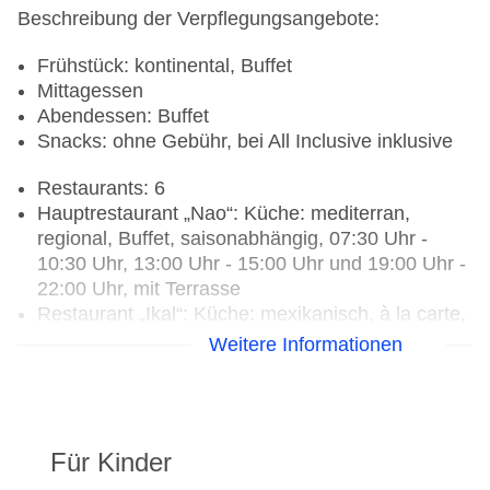
Beschreibung der Verpflegungsangebote:
Frühstück: kontinental, Buffet
Mittagessen
Abendessen: Buffet
Snacks: ohne Gebühr, bei All Inclusive inklusive
Restaurants: 6
Hauptrestaurant „Nao“: Küche: mediterran,
regional, Buffet, saisonabhängig, 07:30 Uhr -
10:30 Uhr, 13:00 Uhr - 15:00 Uhr und 19:00 Uhr -
22:00 Uhr, mit Terrasse
Restaurant „Ikal“: Küche: mexikanisch, à la carte,
August - Dezember; saisonabhängig, 19:30 Uhr -
Weitere Informationen
22:00 Uhr
Restaurant „Hana“: Küche: asiatisch,
saisonabhängig, 19:30 Uhr - 22:00 Uhr
Restaurant „Ember Grill“: Küche: mediterran,
Für Kinder
saisonabhängig, 19:30 Uhr - 22:00 Uhr