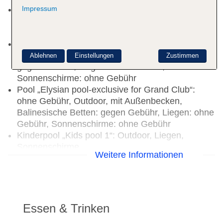
Impressum
Kinderpool „Splash Cove Park“: ohne Gebühr,
Outdoor, Wasserrutsche, Liegen: ohne Gebühr,
Sonnenschirme: ohne Gebühr
Pool „Horizon Club Pool-Exclusive Grand Club“:
ohne Gebühr, Outdoor, Balinesische Betten:
Ablehnen
Einstellungen
Zustimmen
gegen Gebühr, Liegen: ohne Gebühr,
Sonnenschirme: ohne Gebühr
Pool „Elysian pool-exclusive for Grand Club“:
ohne Gebühr, Outdoor, mit Außenbecken,
Balinesische Betten: gegen Gebühr, Liegen: ohne
Gebühr, Sonnenschirme: ohne Gebühr
Kinderpool „Kids pool 1“: Outdoor, Liegen,
Sonnenschirme
Weitere Informationen
Kinderpool „Kids pool 2“: Outdoor, Liegen,
Sonnenschirme
Babypool „Babypool“: Outdoor, Liegen,
Sonnenschirme
Adults-only-Pool „Adults only pool“: Outdoor,
Essen & Trinken
Liegen, Sonnenschirme