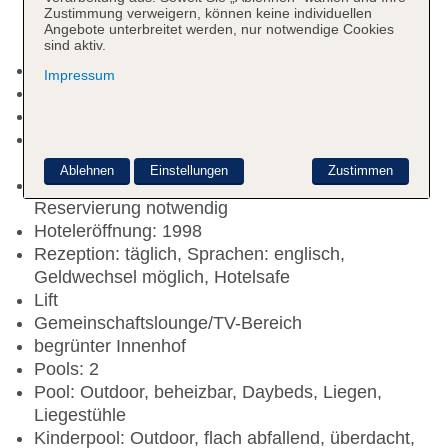
Zustimmung verweigern, können keine individuellen
Angebote unterbreitet werden, nur notwendige Cookies
sind aktiv.
Nichtraucherhotel, Raucherbereich
Impressum
Check-in Zeit ab 15:00 Uhr
Check-out Zeit bis 12:00 Uhr
Early Check-in: gegen Gebühr, Anfrage &
Reservierung notwendig
Ablehnen
Einstellungen
Zustimmen
Late Check-out: gegen Gebühr, Anfrage &
Reservierung notwendig
Hoteleröffnung: 1998
Rezeption: täglich, Sprachen: englisch,
Geldwechsel möglich, Hotelsafe
Lift
Gemeinschaftslounge/TV-Bereich
begrünter Innenhof
Pools: 2
Pool: Outdoor, beheizbar, Daybeds, Liegen,
Liegestühle
Kinderpool: Outdoor, flach abfallend, überdacht,