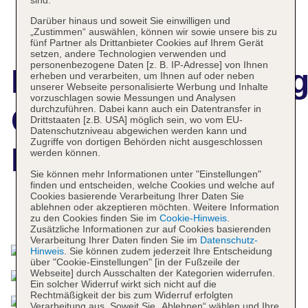
Darüber hinaus und soweit Sie einwilligen und
„Zustimmen“ auswählen, können wir sowie unsere bis zu
fünf Partner als Drittanbieter Cookies auf Ihrem Gerät
setzen, andere Technologien verwenden und
personenbezogene Daten [z. B. IP-Adresse] von Ihnen
Hotelbeschreibun
erheben und verarbeiten, um Ihnen auf oder neben
unserer Webseite personalisierte Werbung und Inhalte
vorzuschlagen sowie Messungen und Analysen
Grand Hyatt
durchzuführen. Dabei kann auch ein Datentransfer in
Drittstaaten [z.B. USA] möglich sein, wo vom EU-
Datenschutzniveau abgewichen werden kann und
Zugriffe von dortigen Behörden nicht ausgeschlossen
Muscat
werden können.
Sie können mehr Informationen unter "Einstellungen"
finden und entscheiden, welche Cookies und welche auf
Cookies basierende Verarbeitung Ihrer Daten Sie
ablehnen oder akzeptieren möchten. Weitere Information
Das bietet Ihre Unterkunft
zu den Cookies finden Sie im
Cookie-Hinweis
.
Zusätzliche Informationen zur auf Cookies basierenden
Verarbeitung Ihrer Daten finden Sie im
Datenschutz-
Hinweis
. Sie können zudem jederzeit Ihre Entscheidung
über "Cookie-Einstellungen" [in der Fußzeile der
Webseite] durch Ausschalten der Kategorien widerrufen.
Ein solcher Widerruf wirkt sich nicht auf die
Rechtmäßigkeit der bis zum Widerruf erfolgten
Verarbeitung aus. Soweit Sie „Ablehnen“ wählen und Ihre