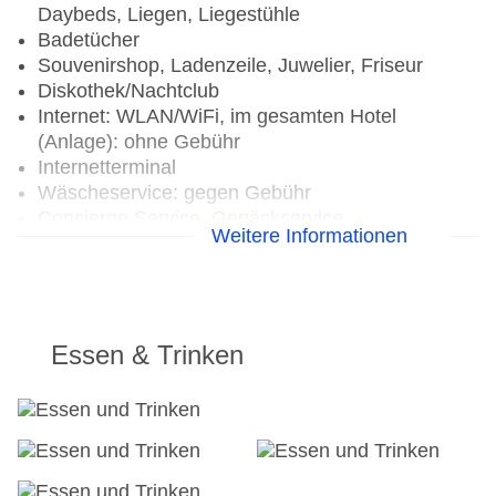
Daybeds, Liegen, Liegestühle
Badetücher
Souvenirshop, Ladenzeile, Juwelier, Friseur
Diskothek/Nachtclub
Internet: WLAN/WiFi, im gesamten Hotel
(Anlage): ohne Gebühr
Internetterminal
Wäscheservice: gegen Gebühr
Concierge Service, Gepäckservice
Weitere Informationen
Zahlungsarten: TUI Card / VISA, MasterCard,
American Express
Haustiere nicht erlaubt
Parkmöglichkeiten: Parkplatz (nach
Verfügbarkeit), Stellplätze, überdacht, nicht
Essen & Trinken
überdacht, Valet Parking
Businesscenter
Tagungseinrichtungen: Konferenzräume: 10,
klimatisierte Tagungsräume, Tageslicht,
Tagungsequipment, Coffee Breaks