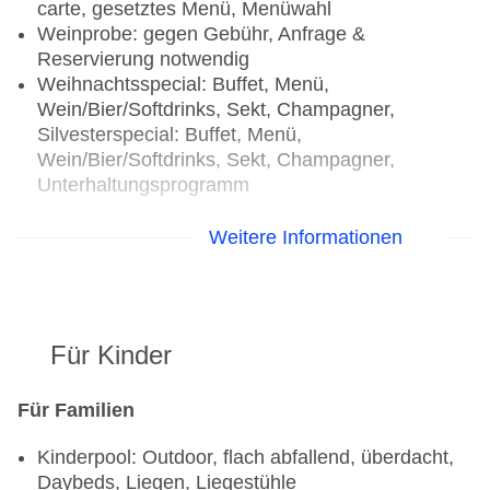
carte, gesetztes Menü, Menüwahl
Weinprobe: gegen Gebühr, Anfrage &
Reservierung notwendig
Weihnachtsspecial: Buffet, Menü,
Wein/Bier/Softdrinks, Sekt, Champagner,
Silvesterspecial: Buffet, Menü,
Wein/Bier/Softdrinks, Sekt, Champagner,
Unterhaltungsprogramm
Restaurants: 4
Weitere Informationen
Hauptrestaurant „Mokha Cafe All Day Dining“:
Küche: asiatisch, international, indisch,
landestypisch, libanesisch, mediterran,
orientalisch, regional, Fisch/Meeresfrüchte,
Für Kinder
Grillgerichte, Kindermenü: gegen Gebühr,
saisonale Gerichte: gegen Gebühr, vegetarische
Gerichte: gegen Gebühr, Buffet, à la carte,
Für Familien
Menüwahl, Showcooking, Dinearound, gegen
Kinderpool: Outdoor, flach abfallend, überdacht,
Gebühr, täglich 06:00 Uhr - 00:00 Uhr,
Daybeds, Liegen, Liegestühle
klimatisierbar, mit Terrasse, Raucherbereich,